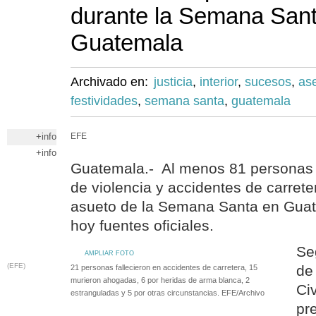
durante la Semana San
Guatemala
Archivado en:
justicia
,
interior
,
sucesos
,
as
festividades
,
semana santa
,
guatemala
+info
EFE
+info
Guatemala.- Al menos 81 personas
de violencia y accidentes de carrete
asueto de la Semana Santa en Guat
hoy fuentes oficiales.
Se
AMPLIAR FOTO
(EFE)
de
21 personas fallecieron en accidentes de carretera, 15
murieron ahogadas, 6 por heridas de arma blanca, 2
Ci
estranguladas y 5 por otras circunstancias. EFE/Archivo
pr