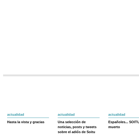
actualidad
actualidad
actualidad
Hasta la vista y gracias
Una selección de
Españoles... SOIT
noticias, posts y tweets
muerto
sobre el adiós de Soitu