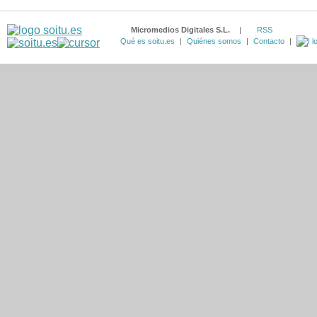
Micromedios Digitales S.L.
|
RSS
Qué es soitu.es
|
Quiénes somos
|
Contacto
|