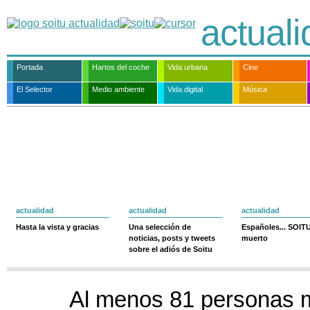
actual
Portada
Hartos del coche
Vida urbana
Cine
El Selector
Medio ambiente
Vida digital
Música
actualidad
actualidad
actualidad
Hasta la vista y gracias
Una selección de
Españoles... SOIT
noticias, posts y tweets
muerto
sobre el adiós de Soitu
Al menos 81 personas 