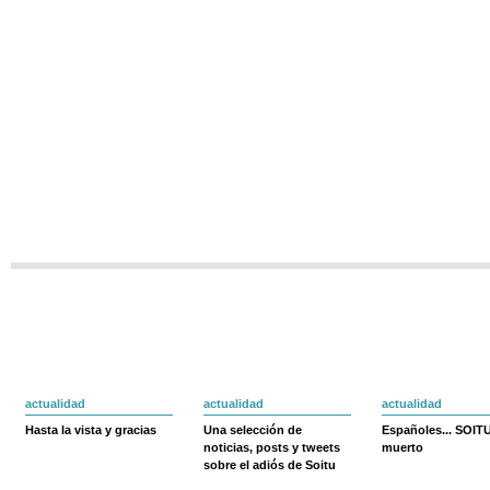
actualidad
actualidad
actualidad
Hasta la vista y gracias
Una selección de
Españoles... SOIT
noticias, posts y tweets
muerto
sobre el adiós de Soitu