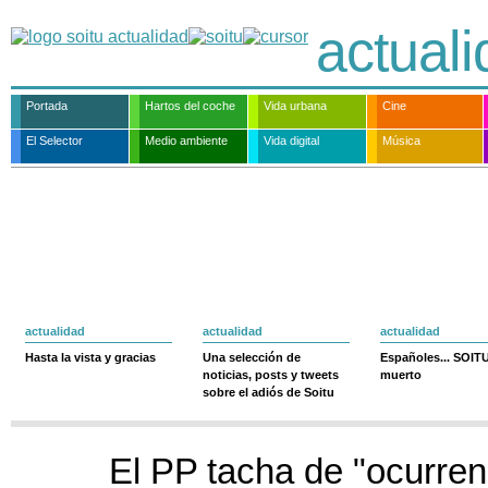
actual
Portada
Hartos del coche
Vida urbana
Cine
El Selector
Medio ambiente
Vida digital
Música
actualidad
actualidad
actualidad
Hasta la vista y gracias
Una selección de
Españoles... SOIT
noticias, posts y tweets
muerto
sobre el adiós de Soitu
El PP tacha de "ocurren