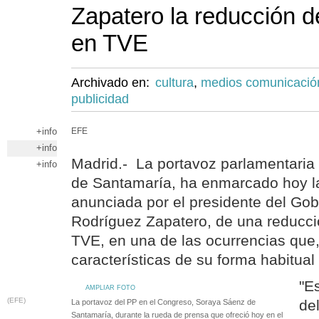
Zapatero la reducción de
en TVE
Archivado en:
cultura
,
medios comunicació
publicidad
+info
EFE
+info
Madrid.- La portavoz parlamentaria
+info
de Santamaría, ha enmarcado hoy la
anunciada por el presidente del Gob
Rodríguez Zapatero, de una reducció
TVE, en una de las ocurrencias que,
características de su forma habitual
"E
AMPLIAR FOTO
(EFE)
de
La portavoz del PP en el Congreso, Soraya Sáenz de
Santamaría, durante la rueda de prensa que ofreció hoy en el