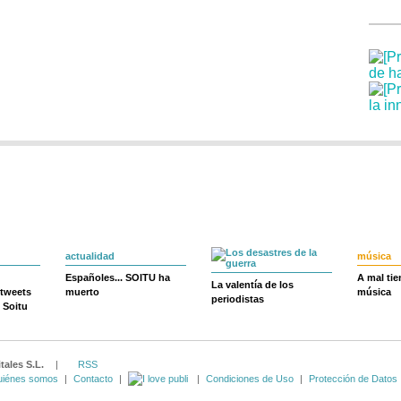
actualidad
música
Españoles... SOITU ha
A mal ti
La valentía de los
 tweets
muerto
música
periodistas
 Soitu
tales S.L.
|
RSS
iénes somos
|
Contacto
|
|
Condiciones de Uso
|
Protección de Datos