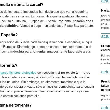
actu
ulta e irán a la cárcel?
Hasta 
 de los cuatro imputados han declarado que van a recurrir la
rlo de tres semanas. Es presumible que la apelación llegue al
Soitu.
después
incluso al Tribunal Europeo de Justicia. Por tanto,
pasarán años
en la R
ia definitiva
. Vamos a seguir teniendo caso Pirate Bay para rato.
mucha g
a España?
actu
 legislación de Suecia nada tiene que ver con la española, aunque
El sup
n Europea. Sin embargo, como en casos anteriores, este tipo de
en tr
s por la
industria para fomentar una corriente favorable
a sus
Fuimos
tren. A
conclus
 torrents?
actu
garse ficheros protegidos
con copyright
si no existe ánimo de
 Descartada la vía penal, a la industria sólo le queda la vía civil
Presid
a los usuarios. Sin embargo, es altamente improbable que la
falten
rio se considera privada, sólo un juez es competente para requerir
period
industria no puede demandar directamente a los usuarios ya que
Alguno
las comunicaciones para ello.
práctic
gina de torrents?
actu