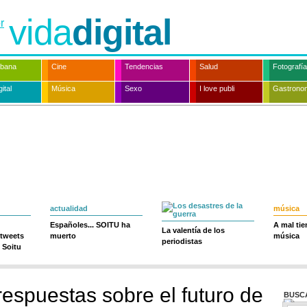
vida
digital
rbana
Cine
Tendencias
Salud
Fotografía
ital
Música
Sexo
I love publi
Gastrono
actualidad
música
Españoles... SOITU ha
A mal ti
La valentía de los
 tweets
muerto
música
periodistas
 Soitu
respuestas sobre el futuro de
BUSC