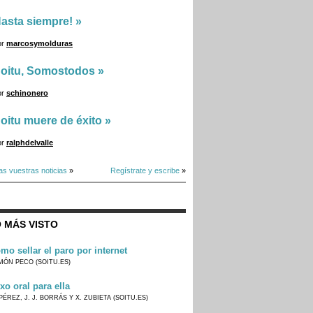
asta siempre!
»
or
marcosymolduras
oitu, Somostodos
»
or
schinonero
oitu muere de éxito
»
or
ralphdelvalle
as vuestras noticias
»
Regístrate y escribe
»
 MÁS VISTO
mo sellar el paro por internet
MÓN PECO (SOITU.ES)
xo oral para ella
PÉREZ, J. J. BORRÁS Y X. ZUBIETA (SOITU.ES)