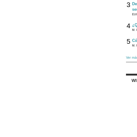
3
De
se
EU
4
¿Q
M. 
5
Có
M. 
Ver má
W