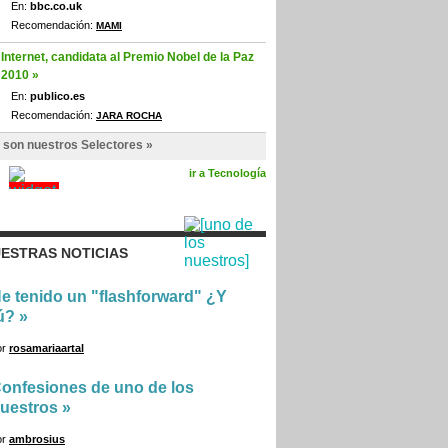
En:
bbc.co.uk
Recomendación:
MAMI
Internet, candidata al Premio Nobel de la Paz
2010 »
En:
publico.es
Recomendación:
JARA ROCHA
 son nuestros Selectores »
ir a Tecnología
ESTRAS NOTICIAS
e tenido un "flashforward" ¿Y
ú?
»
or
rosamariaartal
onfesiones de uno de los
uestros
»
or
ambrosius