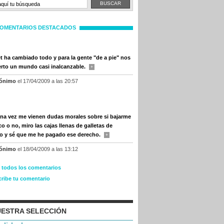
OMENTARIOS DESTACADOS
et ha cambiado todo y para la gente "de a pie" nos
erto un mundo casi inalcanzable.
+
ónimo
el 17/04/2009 a las 20:57
una vez me vienen dudas morales sobre si bajarme
o o no, miro las cajas llenas de galletas de
co y sé que me he pagado ese derecho.
+
ónimo
el 18/04/2009 a las 13:12
r todos los comentarios
cribe tu comentario
ESTRA SELECCIÓN