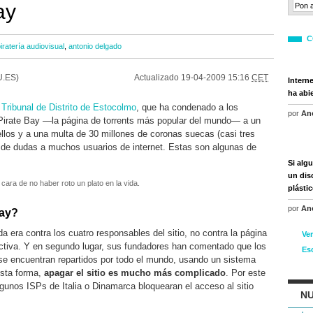
ay
C
iratería audiovisual
,
antonio delgado
.ES)
Actualizado
19-04-2009 15:16
CET
Intern
ha abi
 Tribunal de Distrito de Estocolmo
, que ha condenado a los
por
An
Pirate Bay —la página de torrents más popular del mundo— a un
ellos y a una multa de 30 millones de coronas suecas (casi tres
o de dudas a muchos usuarios de internet. Estas son algunas de
Si alg
un disc
ara de no haber roto un plato en la vida.
plásti
por
An
Bay?
da era contra los cuatro responsables del sitio, no contra la página
Ve
activa. Y en segundo lugar, sus fundadores han comentado que los
Es
se encuentran repartidos por todo el mundo, usando un sistema
esta forma,
apagar el sitio es mucho más complicado
. Por este
gunos ISPs de Italia o Dinamarca bloquearan el acceso al sitio
NU