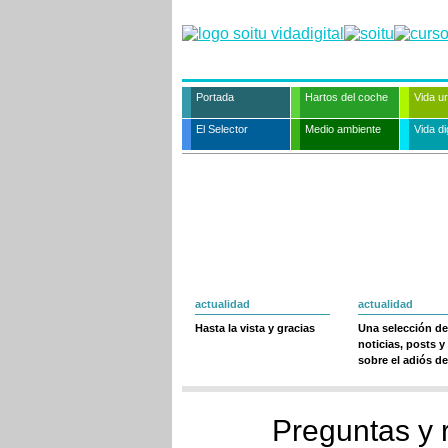
Portada
Hartos del coche
Vida u
El Selector
Medio ambiente
Vida dig
actualidad
actualidad
Hasta la vista y gracias
Una selección de
noticias, posts y
sobre el adiós de
Preguntas y 