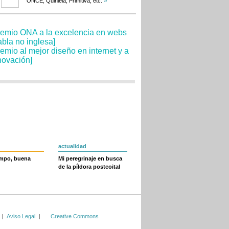
»
ONCE, Quiniela, Primitiva, etc.
actualidad
empo, buena
Mi peregrinaje en busca
de la píldora postcoital
|
Aviso Legal
|
Creative Commons