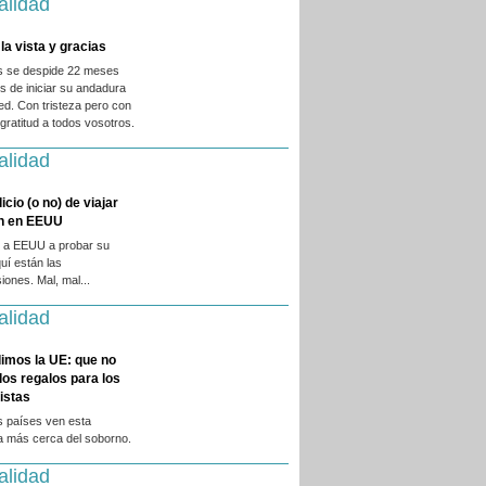
alidad
la vista y gracias
es se despide 22 meses
 de iniciar su andadura
ed. Con tristeza pero con
ratitud a todos vosotros.
alidad
licio (o no) de viajar
en en EEUU
 a EEUU a probar su
quí están las
iones. Mal, mal...
alidad
imos la UE: que no
 los regalos para los
istas
s países ven esta
a más cerca del soborno.
alidad