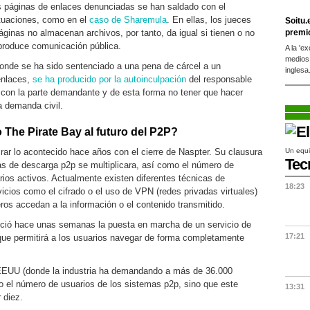
s páginas de enlaces denunciadas se han saldado con el
ctuaciones, como en el
caso de Sharemula
. En ellas, los jueces
Soitu.
ginas no almacenan archivos, por tanto, da igual si tienen o no
premi
produce comunicación pública.
A la 'e
medios
 donde se ha sido sentenciado a una pena de cárcel a un
inglesa
enlaces,
se ha producido por la autoinculpación
del responsable
do con la parte demandante y de esta forma no tener que hacer
a demanda civil.
 The Pirate Bay al futuro del P2P?
rar lo acontecido hace años con el cierre de Naspter. Su clausura
Un equi
Tec
s de descarga p2p se multiplicara, así como el número de
rios activos. Actualmente existen diferentes técnicas de
18:23
icios como el cifrado o el uso de VPN (redes privadas virtuales)
ros accedan a la información o el contenido transmitido.
nció hace unas semanas la puesta en marcha de un servicio de
17:21
ue permitirá a los usuarios navegar de forma completamente
e EEUU (donde la industria ha demandando a más de 36.000
do el número de usuarios de los sistemas p2p, sino que este
13:31
 diez.