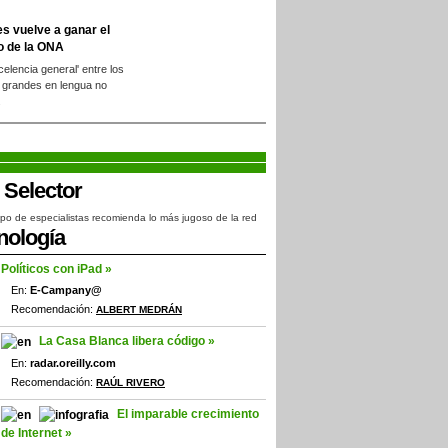
es vuelve a ganar el
o de la ONA
xcelencia general' entre los
 grandes en lengua no
.
po de especialistas recomienda lo más jugoso de la red
nología
Políticos con iPad »
En:
E-Campany@
Recomendación:
ALBERT MEDRÁN
La Casa Blanca libera código »
En:
radar.oreilly.com
Recomendación:
RAÚL RIVERO
El imparable crecimiento
de Internet »