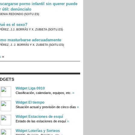
scargarse porno infantil sin querer puede
r útil: denúncialo
GENIA REDONDO (SOITU.ES)
ué es el sexo?
PÉREZ, J.J. BORRÁS Y X. ZUBIETA (SOITU.ES)
mo masturbarse adecuadamente
PÉREZ, J. J. BORRÁS Y X. ZUBIETA (SOITU.ES)
s
»
IDGETS
Widget Liga 0910
»
Clasificación, calendario, equipos, etc.
Widget El tiempo
»
Situación actual y previsión de cinco días
Widget Estaciones de esquí
»
Estado de las estaciones de esquí
Widget Loterías y Sorteos