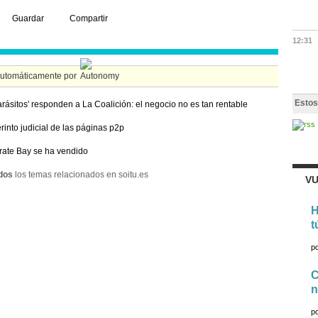
Guardar
Compartir
12:31
automáticamente por
Estos
arásitos' responden a La Coalición: el negocio no es tan rentable
erinto judicial de las páginas p2p
rate Bay se ha vendido
dos
los temas relacionados en soitu.es
VU
H
t
p
C
n
p