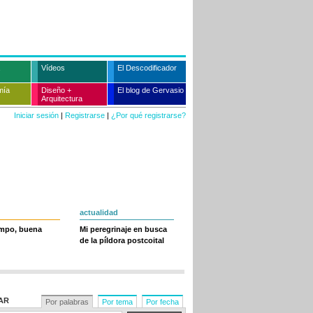
Vídeos
El Descodificador
mía
Diseño +
El blog de Gervasio
Arquitectura
Iniciar sesión
|
Registrarse
|
¿Por qué registrarse?
actualidad
empo, buena
Mi peregrinaje en busca
de la píldora postcoital
AR
Por palabras
Por tema
Por fecha