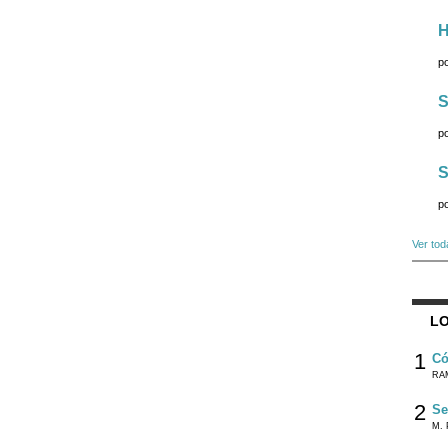
H
p
S
p
S
p
Ver tod
LO
1
Có
RA
2
Se
M. 