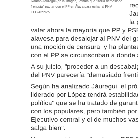
Ramón Jáuregui (en la imagen), afirma que "sería demasiado
re
frentista" pactar con el PP en Álava para echar al PNV.
Ja
EFE/Archivo
la
valer ahora la mayoría que PP y PS
alavesa para desalojar al PNV del g
una moción de censura, y ha plante
con el PP se circunscriban a donde 
A su juicio, "proceder a un descabal
del PNV parecería "demasiado frenti
Según ha analizado Jáuregui, el pró
liderado por López tendrá estabilida
política" que se ha tratado de garant
con los populares, pero también por
Ejecutivo central y el de muchos v
salga bien".