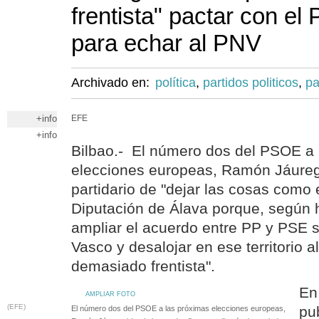
frentista" pactar con el
para echar al PNV
Archivado en:
política
,
partidos politicos
,
pa
+info
EFE
+info
Bilbao.- El número dos del PSOE a 
elecciones europeas, Ramón Jáureg
partidario de "dejar las cosas como 
Diputación de Álava porque, según 
ampliar el acuerdo entre PP y PSE 
Vasco y desalojar en ese territorio a
demasiado frentista".
En
AMPLIAR FOTO
(EFE)
pu
El número dos del PSOE a las próximas elecciones europeas,