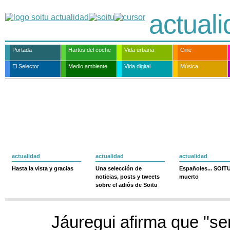
actual
Portada
Hartos del coche
Vida urbana
Cine
El Selector
Medio ambiente
Vida digital
Música
actualidad
actualidad
actualidad
Hasta la vista y gracias
Una selección de
Españoles... SOIT
noticias, posts y tweets
muerto
sobre el adiós de Soitu
Jáuregui afirma que "s