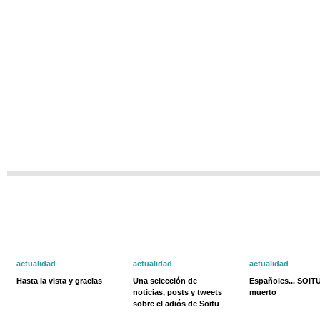
actualidad
actualidad
actualidad
Hasta la vista y gracias
Una selección de
Españoles... SOIT
noticias, posts y tweets
muerto
sobre el adiós de Soitu