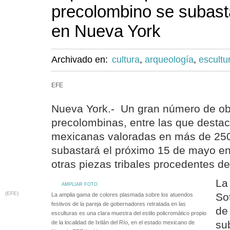
precolombino se subas
en Nueva York
Archivado en:
cultura
,
arqueología
,
escultu
EFE
Nueva York.- Un gran número de ob
precolombinas, entre las que desta
mexicanas valoradas en más de 250
subastará el próximo 15 de mayo en
otras piezas tribales procedentes de
La
AMPLIAR FOTO
(EFE)
So
La amplia gama de colores plasmada sobre los atuendos
festivos de la pareja de gobernadores retratada en las
de
esculturas es una clara muestra del estilo policromático propio
su
de la localidad de Ixtlán del Río, en el estado mexicano de