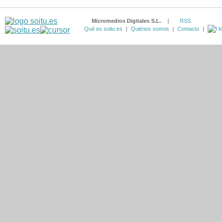
Micromedios Digitales S.L.
|
RSS
Qué es soitu.es
|
Quiénes somos
|
Contacto
|