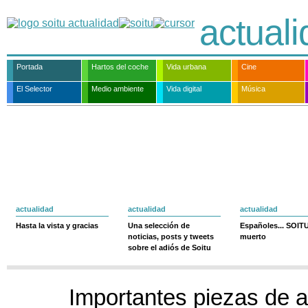
actual
Portada
Hartos del coche
Vida urbana
Cine
El Selector
Medio ambiente
Vida digital
Música
actualidad
actualidad
actualidad
Hasta la vista y gracias
Una selección de
Españoles... SOIT
noticias, posts y tweets
muerto
sobre el adiós de Soitu
Importantes piezas de a