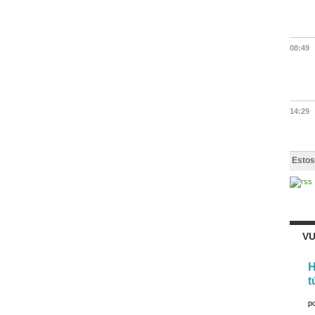
08:49
14:29
Estos
VU
H
t
p