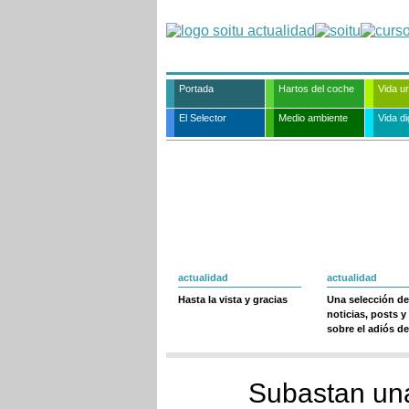
Portada
Hartos del coche
Vida u
El Selector
Medio ambiente
Vida dig
actualidad
actualidad
Hasta la vista y gracias
Una selección de
noticias, posts y
sobre el adiós de
Subastan una