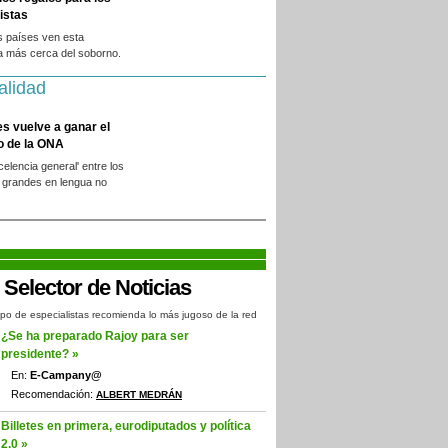
istas
s países ven esta
a más cerca del soborno.
alidad
es vuelve a ganar el
o de la ONA
xcelencia general' entre los
 grandes en lengua no
.
po de especialistas recomienda lo más jugoso de la red
¿Se ha preparado Rajoy para ser
presidente? »
En:
E-Campany@
Recomendación:
ALBERT MEDRÁN
Billetes en primera, eurodiputados y política
2.0 »