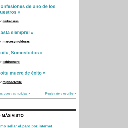
onfesiones de uno de los
uestros
»
or
ambrosius
asta siempre!
»
or
marcosymolduras
oitu, Somostodos
»
or
schinonero
oitu muere de éxito
»
or
ralphdelvalle
as vuestras noticias
»
Regístrate y escribe
»
 MÁS VISTO
mo sellar el paro por internet