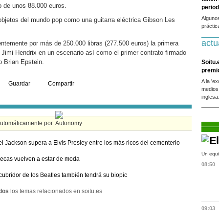
io de unos 88.000 euros.
period
Alguno
bjetos del mundo pop como una guitarra eléctrica Gibson Les
práctic
actu
ntemente por más de 250.000 libras (277.500 euros) la primera
o Jimi Hendrix en un escenario así como el primer contrato firmado
o Brian Epstein.
Soitu.
premi
A la 'e
Guardar
Compartir
medios
inglesa
automáticamente por
l Jackson supera a Elvis Presley entre los más ricos del cementerio
Un equi
ecas vuelven a estar de moda
08:50
cubridor de los Beatles también tendrá su biopic
dos
los temas relacionados en soitu.es
09:03