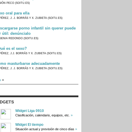
MÓN PECO (SOITU.ES)
xo oral para ella
PÉREZ, J. J. BORRÁS Y X. ZUBIETA (SOITU.ES)
scargarse porno infantil sin querer puede
r útil: denúncialo
GENIA REDONDO (SOITU.ES)
ué es el sexo?
PÉREZ, J.J. BORRÁS Y X. ZUBIETA (SOITU.ES)
mo masturbarse adecuadamente
PÉREZ, J. J. BORRÁS Y X. ZUBIETA (SOITU.ES)
s
»
IDGETS
Widget Liga 0910
»
Clasificación, calendario, equipos, etc.
Widget El tiempo
»
Situación actual y previsión de cinco días