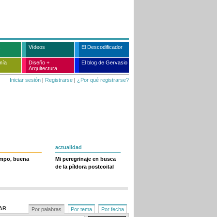
Vídeos
El Descodificador
mía
Diseño +
El blog de Gervasio
Arquitectura
Iniciar sesión
|
Registrarse
|
¿Por qué registrarse?
actualidad
empo, buena
Mi peregrinaje en busca
de la píldora postcoital
AR
Por palabras
Por tema
Por fecha