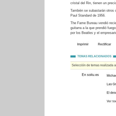
cristal del Rin, tienen un prec
También se subastarán otros o
Paul Standard de 1956.
The Fame Bureau vendió recie
guitarra a la que prendió fueg
por los Beatles y el empresari
Imprimir
Rectificar
TEMAS RELACIONADOS
Selección de temas realizada 
En soitu.es
Michae
Las Gr
El des
Ver to