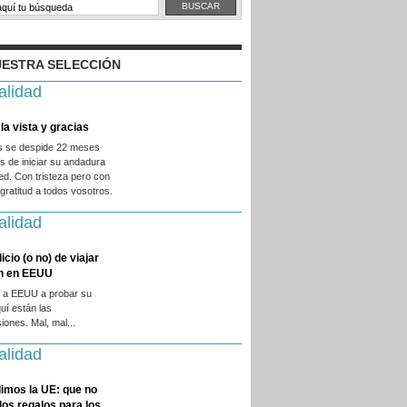
ESTRA SELECCIÓN
alidad
la vista y gracias
es se despide 22 meses
 de iniciar su andadura
ed. Con tristeza pero con
ratitud a todos vosotros.
alidad
licio (o no) de viajar
en en EEUU
 a EEUU a probar su
quí están las
iones. Mal, mal...
alidad
imos la UE: que no
 los regalos para los