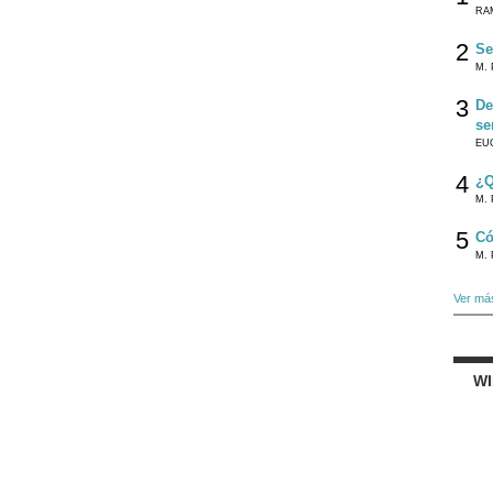
RA
2
Se
M. 
3
De
se
EU
4
¿Q
M. 
5
Có
M. 
Ver má
W