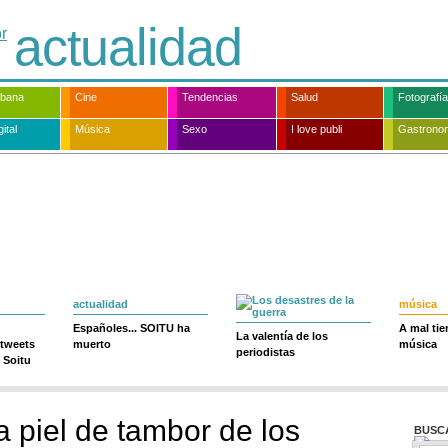
actualidad
rbana
Cine
Tendencias
Salud
Fotografía
ital
Música
Sexo
I love publi
Gastrono
actualidad
música
Españoles... SOITU ha
A mal ti
La valentía de los
 tweets
muerto
música
periodistas
 Soitu
 piel de tambor de los
BUSC