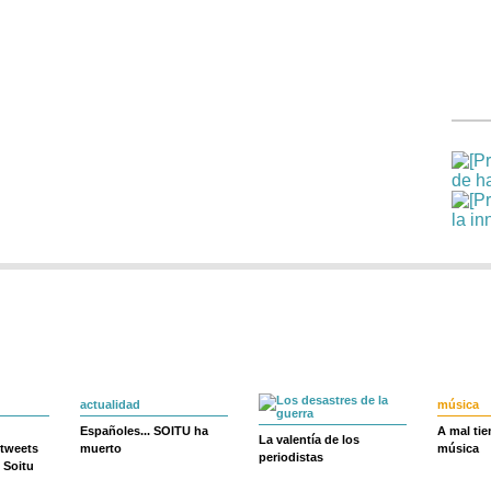
actualidad
música
Españoles... SOITU ha
A mal ti
La valentía de los
 tweets
muerto
música
periodistas
 Soitu