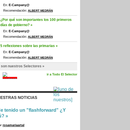
En:
E-Campany@
Recomendación:
ALBERT MEDRÁN
¿Por qué son importantes los 100 primeros
días de gobierno? »
En:
E-Campany@
Recomendación:
ALBERT MEDRÁN
5 reflexiones sobre las primarias »
En:
E-Campany@
Recomendación:
ALBERT MEDRÁN
 son nuestros Selectores »
ir a Todo El Selector
ESTRAS NOTICIAS
e tenido un "flashforward" ¿Y
ú?
»
or
rosamariaartal