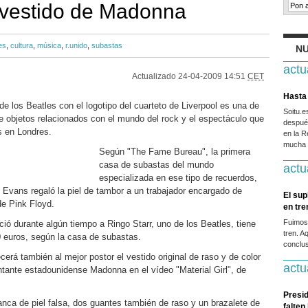
 vestido de Madonna
es
,
cultura
,
música
,
r.unido
,
subastas
NU
actu
Actualizado
24-04-2009 14:51
CET
Hasta 
e los Beatles con el logotipo del cuarteto de Liverpool es una de
Soitu.
de objetos relacionados con el mundo del rock y el espectáculo que
después
s en Londres.
en la R
mucha g
Según "The Fame Bureau", la primera
casa de subastas del mundo
actu
especializada en ese tipo de recuerdos,
 Evans regaló la piel de tambor a un trabajador encargado de
El sup
de Pink Floyd.
en tr
Fuimos
ció durante algún tiempo a Ringo Starr, uno de los Beatles, tiene
tren. A
 euros, según la casa de subastas.
conclus
rá también al mejor postor el vestido original de raso y de color
actu
antante estadounidense Madonna en el vídeo "Material Girl", de
Presid
blanca de piel falsa, dos guantes también de raso y un brazalete de
falten