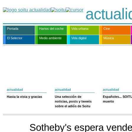
actual
Portada
Hartos del coche
Vida urbana
Cine
El Selector
Medio ambiente
Vida digital
Música
actualidad
actualidad
actualidad
Hasta la vista y gracias
Una selección de
Españoles... SOIT
noticias, posts y tweets
muerto
sobre el adiós de Soitu
Sotheby's espera vende