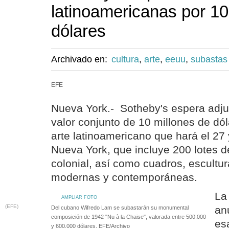
latinoamericanas por 10
dólares
Archivado en:
cultura
,
arte
,
eeuu
,
subastas
EFE
Nueva York.- Sotheby's espera adju
valor conjunto de 10 millones de dó
arte latinoamericano que hará el 27
Nueva York, que incluye 200 lotes d
colonial, así como cuadros, escultu
modernas y contemporáneas.
La
AMPLIAR FOTO
(EFE)
an
Del cubano Wifredo Lam se subastarán su monumental
composición de 1942 "Nu à la Chaise", valorada entre 500.000
es
y 600.000 dólares. EFE/Archivo