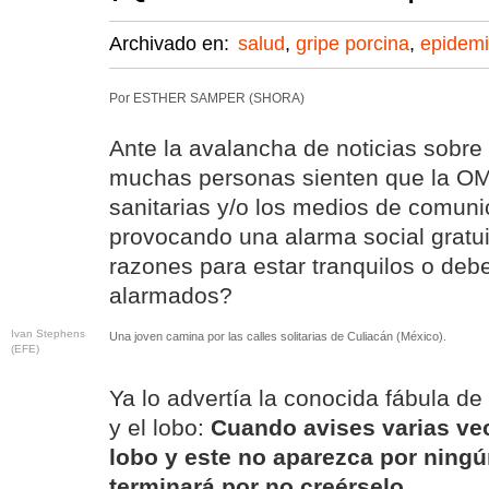
Archivado en:
salud
,
gripe porcina
,
epidem
Por ESTHER SAMPER (SHORA)
Ante la avalancha de noticias sobre 
muchas personas sienten que la OM
sanitarias y/o los medios de comuni
provocando una alarma social gratu
razones para estar tranquilos o deb
alarmados?
Ivan Stephens
Una joven camina por las calles solitarias de Culiacán (México).
(EFE)
Ya lo advertía la conocida fábula de
y el lobo:
Cuando avises varias vec
lobo y este no aparezca por ningú
terminará por no creérselo
.