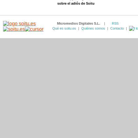
sobre el adiós de Soitu
Micromedios Digitales S.L.
|
RSS
Qué es soitu.es
|
Quiénes somos
|
Contacto
|