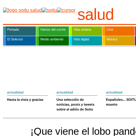
salud
Portada
Hartos del coche
Vida urbana
Cine
El Selector
Medio ambiente
Vida digital
Música
actualidad
actualidad
actualidad
Hasta la vista y gracias
Una selección de
Españoles... SOIT
noticias, posts y tweets
muerto
sobre el adiós de Soitu
¡Que viene el lobo pan