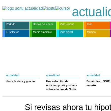
actual
Portada
Hartos del coche
Vida urbana
Cine
El Selector
Medio ambiente
Vida digital
Música
actualidad
actualidad
actualidad
Hasta la vista y gracias
Una selección de
Españoles... SOIT
noticias, posts y tweets
muerto
sobre el adiós de Soitu
Si revisas ahora tu hip