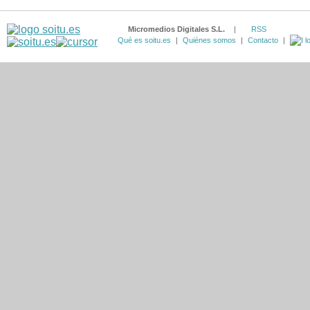
Micromedios Digitales S.L.
|
RSS
Qué es soitu.es
|
Quiénes somos
|
Contacto
|