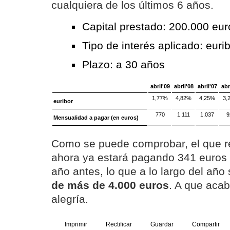
cualquiera de los últimos 6 años.
Capital prestado: 200.000 eur
Tipo de interés aplicado: euri
Plazo: a 30 años
abril'09
abril'08
abril'07
abr
1,77%
4,82%
4,25%
3,
euribor
770
1.111
1.037
9
Mensualidad a pagar (en euros)
Como se puede comprobar, el que r
ahora ya estará pagando 341 euros
año antes, lo que a lo largo del añ
de más de 4.000 euros
. A que aca
alegría.
Imprimir
Rectificar
Guardar
Compartir