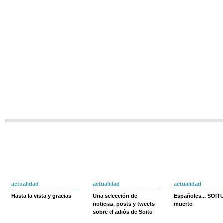
actualidad
actualidad
actualidad
Hasta la vista y gracias
Una selección de
Españoles... SOIT
noticias, posts y tweets
muerto
sobre el adiós de Soitu