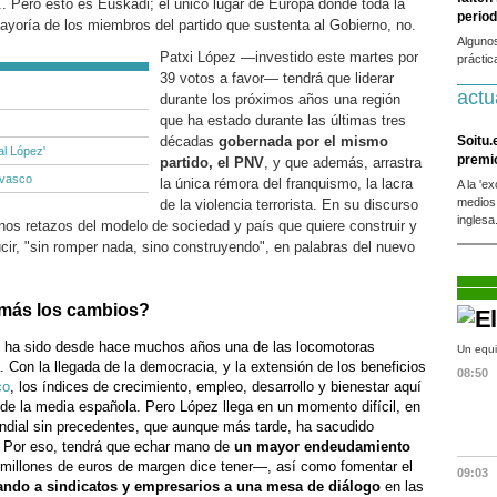
.. Pero esto es Euskadi; el único lugar de Europa donde toda la
period
ayoría de los miembros del partido que sustenta al Gobierno, no.
Alguno
Patxi López —investido este martes por
práctic
39 votos a favor— tendrá que liderar
actu
durante los próximos años una región
que ha estado durante las últimas tres
décadas
gobernada por el mismo
Soitu.
tal López'
premi
partido, el PNV
, y que además, arrastra
 vasco
la única rémora del franquismo, la lacra
A la 'e
medios
de la violencia terrorista. En su discurso
inglesa
unos retazos del modelo de sociedad y país que quiere construir y
cir, "sin romper nada, sino construyendo", en palabras del nuevo
 más los cambios?
i ha sido desde hace muchos años una de las locomotoras
Un equi
Con la llegada de la democracia, y la extensión de los beneficios
08:50
co
, los índices de crecimiento, empleo, desarrollo y bienestar aquí
de la media española. Pero López llega en un momento difícil, en
ndial sin precedentes, que aunque más tarde, ha sacudido
. Por eso, tendrá que echar mano de
un mayor endeudamiento
illones de euros de margen dice tener—, así como fomentar el
09:03
ndo a sindicatos y empresarios a una mesa de diálogo
en las