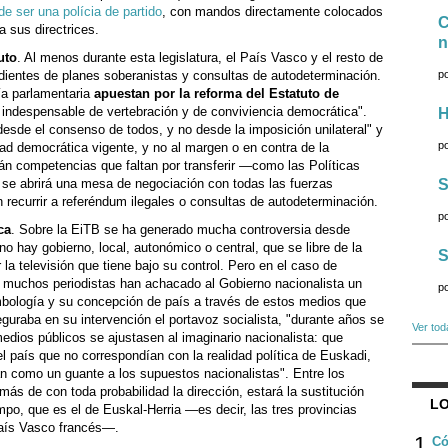
de ser una polícia de partido
, con mandos directamente colocados
C
 sus directrices.
n
uto
. Al menos durante esta legislatura, el País Vasco y el resto de
ientes de planes soberanistas y consultas de autodeterminación.
p
ía parlamentaria
apuestan por la reforma del Estatuto de
 indespensable de vertebración y de conviviencia democrática".
H
desde el consenso de todos, y no desde la imposición unilateral" y
p
idad democrática vigente, y no al margen o en contra de la
án competencias que faltan por transferir —como las Políticas
e abrirá una mesa de negociación con todas las fuerzas
S
n recurrir a referéndum ilegales o consultas de autodeterminación.
p
ca
. Sobre la EiTB se ha generado mucha controversia desde
no hay gobierno, local, autonómico o central, que se libre de la
S
la televisión que tiene bajo su control. Pero en el caso de
y muchos periodistas han achacado al Gobierno nacionalista un
p
bología y su concepción de país a través de estos medios que
uraba en su intervención el portavoz socialista, "durante años se
Ver tod
edios públicos se ajustasen al imaginario nacionalista: que
 país que no correspondían con la realidad política de Euskadi,
an como un guante a los supuestos nacionalistas". Entre los
ás de con toda probabilidad la dirección, estará la sustitución
LO
mpo, que es el de Euskal-Herria —es decir, las tres provincias
País Vasco francés—.
1
Có