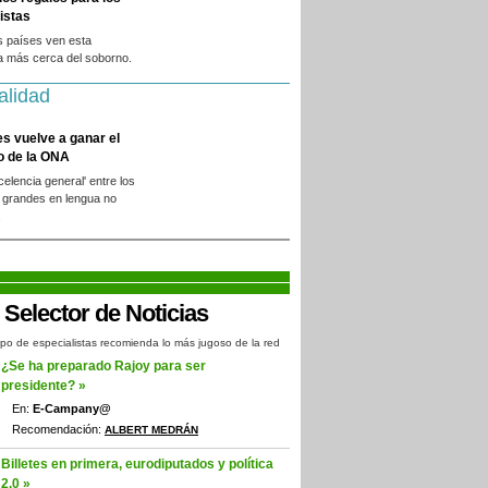
istas
s países ven esta
a más cerca del soborno.
alidad
es vuelve a ganar el
o de la ONA
xcelencia general' entre los
 grandes en lengua no
.
po de especialistas recomienda lo más jugoso de la red
¿Se ha preparado Rajoy para ser
presidente? »
En:
E-Campany@
Recomendación:
ALBERT MEDRÁN
Billetes en primera, eurodiputados y política
2.0 »