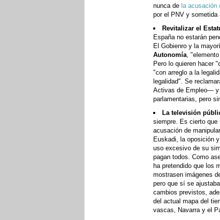
nunca de
la acusación 
por el PNV y sometida a
Revitalizar el Estat
España no estarán pend
El Gobienro y la mayor
Autonomía
, "elemento
Pero lo quieren hacer "
"con arreglo a la legal
legalidad". Se reclamar
Activas de Empleo— y s
parlamentarias, pero si
La televisión públi
siempre. Es cierto que 
acusación de manipular 
Euskadi, la oposición 
uso excesivo de su sim
pagan todos. Como aseg
ha pretendido que los m
mostrasen imágenes del
pero que sí se ajustab
cambios previstos, adem
del actual mapa del tie
vascas, Navarra y el 