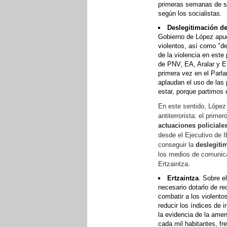
primeras semanas de su 
según los socialistas.
Deslegitimación d
Gobierno de López apues
violentos, así como "d
de la violencia en este
de PNV, EA, Aralar y EB
primera vez en el Parl
aplaudan el uso de las
estar, porque partimos
En este sentido, López
antiterrorista: el prim
actuaciones policiales
desde el Ejecutivo de 
conseguir la
deslegiti
los medios de comunicac
Ertzaintza.
Ertzaintza
. Sobre e
necesario dotarlo de re
combatir a los violento
reducir los índices de 
la evidencia de la amen
cada mil habitantes, fr