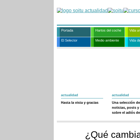
Portada
Hartos del coche
Vida u
El Selector
Medio ambiente
Vida dig
actualidad
actualidad
Hasta la vista y gracias
Una selección de
noticias, posts y
sobre el adiós de
¿Qué cambia