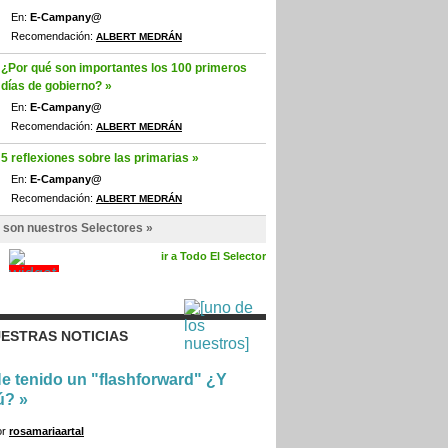
En:
E-Campany@
Recomendación:
ALBERT MEDRÁN
¿Por qué son importantes los 100 primeros
días de gobierno? »
En:
E-Campany@
Recomendación:
ALBERT MEDRÁN
5 reflexiones sobre las primarias »
En:
E-Campany@
Recomendación:
ALBERT MEDRÁN
 son nuestros Selectores »
ir a Todo El Selector
ESTRAS NOTICIAS
e tenido un "flashforward" ¿Y
ú?
»
or
rosamariaartal