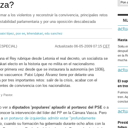
tza?
timar a los violentos y reconstruir la convivencia, principales retos
NU
inestabilidad parlamentaria y por una oposición descabezada
actu
patxi lópez
,
pse ee
,
lehendakari
,
edu sanchez
Hasta 
ESPECIAL)
Actualizado
06-05-2009 07:15
CET
Soitu.
después
en la R
el Rey rubrique desde Letonia el real decreto, un socialista se
mucha g
kari electo en la historia que no milita en el nacionalismo.
r primera vez desde que se instaurara la autonomía (en 1936),
actu
 no vascuence. Patxi López Álvarez tiene por delante una
por tres importantes retos: salir de la crisis, acabar con el
El sup
uentes de convivencia con los nacionalistas.
en tr
Fuimos
 y Pastor.
tren. A
conclus
o ver a
diputados 'populares' aplaudir al portavoz del PSE
o a
actu
onocer la intervención del líder del PP en la Cámara Vasca. Pero
r a
un portavoz de izquierdas admitir estar "profundamente
Presid
o, cuando su formación ha gobernado durante ocho años con la
falten