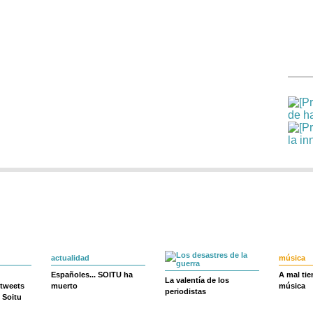
actualidad
música
Españoles... SOITU ha
A mal ti
La valentía de los
 tweets
muerto
música
periodistas
 Soitu