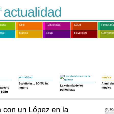
actualidad
rbana
Cine
Tendencias
Salud
Fotografía
ital
Música
Sexo
I love publi
Gastrono
actualidad
música
Españoles... SOITU ha
A mal ti
La valentía de los
 tweets
muerto
música
periodistas
 Soitu
 con un López en la
BUSC