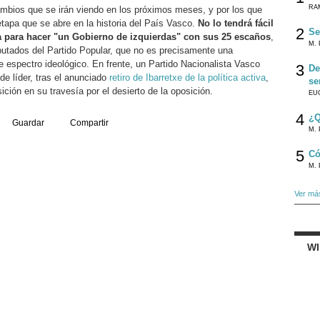
RA
mbios que se irán viendo en los próximos meses, y por los que
apa que se abre en la historia del País Vasco.
No lo tendrá fácil
2
Se
a para hacer "un Gobierno de izquierdas" con sus 25 escaños
,
M. 
iputados del Partido Popular, que no es precisamente una
e espectro ideológico. En frente, un Partido Nacionalista Vasco
3
De
de líder, tras el anunciado
retiro de Ibarretxe de la política activa
,
se
ición en su travesía por el desierto de la oposición.
EU
4
¿Q
Guardar
Compartir
M. 
5
Có
M. 
Ver má
W