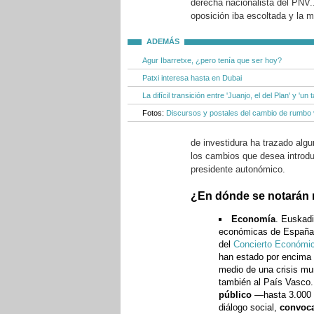
derecha nacionalista del PNV.
oposición iba escoltada y la m
ADEMÁS
Agur Ibarretxe, ¿pero tenía que ser hoy?
Patxi interesa hasta en Dubai
La difícil transición entre 'Juanjo, el del Plan' y 'un 
Fotos:
Discursos y postales del cambio de rumbo
de investidura ha trazado alg
los cambios que desea introdu
presidente autonómico.
¿En dónde se notarán
Economía
. Euskad
económicas de España. 
del
Concierto Económi
han estado por encima 
medio de una crisis mu
también al País Vasco
público
—hasta 3.000 m
diálogo social,
convoca