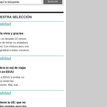
ESTRA SELECCIÓN
alidad
la vista y gracias
es se despide 22 meses
 de iniciar su andadura
ed. Con tristeza pero con
ratitud a todos vosotros.
alidad
licio (o no) de viajar
en en EEUU
 a EEUU a probar su
quí están las
iones. Mal, mal...
alidad
imos la UE: que no
 los regalos para los