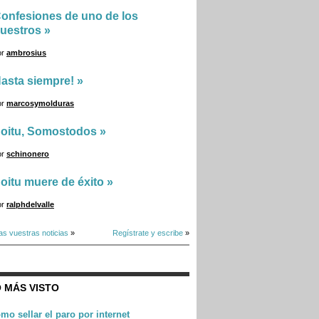
onfesiones de uno de los
uestros
»
or
ambrosius
asta siempre!
»
or
marcosymolduras
oitu, Somostodos
»
or
schinonero
oitu muere de éxito
»
or
ralphdelvalle
as vuestras noticias
»
Regístrate y escribe
»
 MÁS VISTO
mo sellar el paro por internet