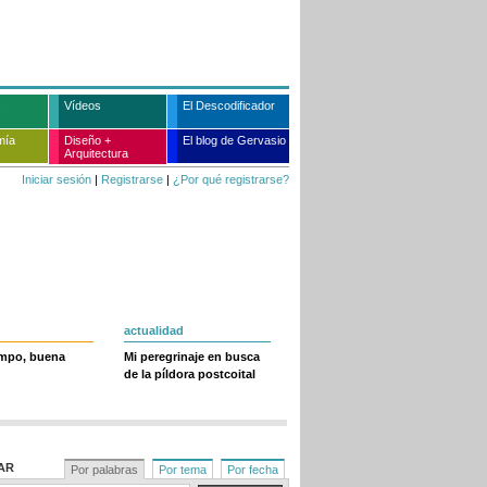
Vídeos
El Descodificador
mía
Diseño +
El blog de Gervasio
Arquitectura
Iniciar sesión
|
Registrarse
|
¿Por qué registrarse?
actualidad
empo, buena
Mi peregrinaje en busca
de la píldora postcoital
AR
Por palabras
Por tema
Por fecha