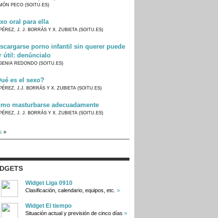
MÓN PECO (SOITU.ES)
xo oral para ella
PÉREZ, J. J. BORRÁS Y X. ZUBIETA (SOITU.ES)
scargarse porno infantil sin querer puede
r útil: denúncialo
GENIA REDONDO (SOITU.ES)
ué es el sexo?
PÉREZ, J.J. BORRÁS Y X. ZUBIETA (SOITU.ES)
mo masturbarse adecuadamente
PÉREZ, J. J. BORRÁS Y X. ZUBIETA (SOITU.ES)
s
»
IDGETS
Widget Liga 0910
»
Clasificación, calendario, equipos, etc.
Widget El tiempo
»
Situación actual y previsión de cinco días