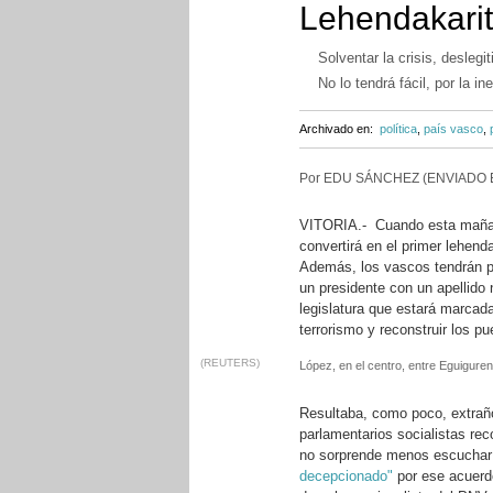
Lehendakari
Solventar la crisis, deslegi
No lo tendrá fácil, por la 
Archivado en:
política
,
país vasco
,
Por EDU SÁNCHEZ (ENVIADO 
VITORIA.- Cuando esta mañana 
convertirá en el primer lehenda
Además, los vascos tendrán po
un presidente con un apellido
legislatura que estará marcada 
terrorismo y reconstruir los p
(REUTERS)
López, en el centro, entre Eguiguren
Resultaba, como poco, extrañ
parlamentarios socialistas rec
no sorprende menos escucha
decepcionado"
por ese acuerd