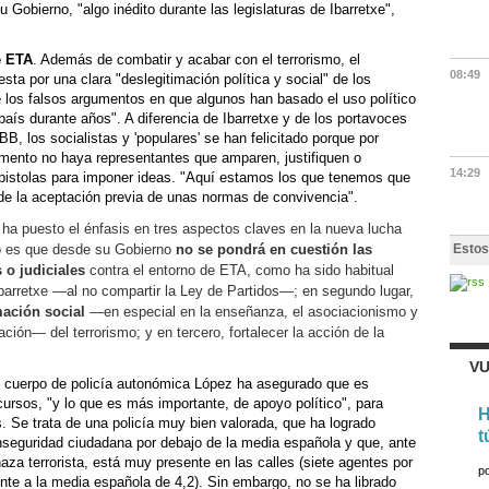
Gobierno, "algo inédito durante las legislaturas de Ibarretxe",
e ETA
. Además de combatir y acabar con el terrorismo, el
08:49
ta por una clara "deslegitimación política y social" de los
e los falsos argumentos en que algunos han basado el uso político
 país durante años". A diferencia de Ibarretxe y de los portavoces
B, los socialistas y 'populares' se han felicitado porque por
amento no haya representantes que amparen, justifiquen o
14:29
 pistolas para imponer ideas. "Aquí estamos los que tenemos que
 de la aceptación previa de unas normas de convivencia".
 ha puesto el énfasis en tres aspectos claves en la nueva lucha
ero es que desde su Gobierno
no se pondrá en cuestión las
Estos
 o judiciales
contra el entorno de ETA, como ha sido habitual
Ibarretxe —al no compartir la Ley de Partidos—; en segundo lugar,
mación social
—en especial en la enseñanza, el asociacionismo y
ión— del terrorismo; y en tercero, fortalecer la acción de la
VU
l cuerpo de policía autonómica López ha asegurado que es
cursos, "y lo que es más importante, de apoyo político", para
H
s. Se trata de una policía muy bien valorada, que ha logrado
t
inseguridad ciudadana por debajo de la media española y que, ante
aza terrorista, está muy presente en las calles (siete agentes por
p
ente a la media española de 4,2). Sin embargo, no se ha librado