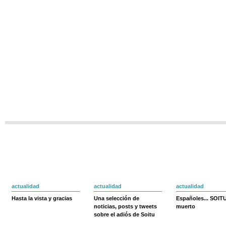
actualidad
actualidad
actualidad
Hasta la vista y gracias
Una selección de
Españoles... SOIT
noticias, posts y tweets
muerto
sobre el adiós de Soitu