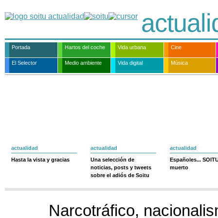
actual
Portada
Hartos del coche
Vida urbana
Cine
El Selector
Medio ambiente
Vida digital
Música
actualidad
actualidad
actualidad
Hasta la vista y gracias
Una selección de
Españoles... SOIT
noticias, posts y tweets
muerto
sobre el adiós de Soitu
Narcotráfico, nacionali