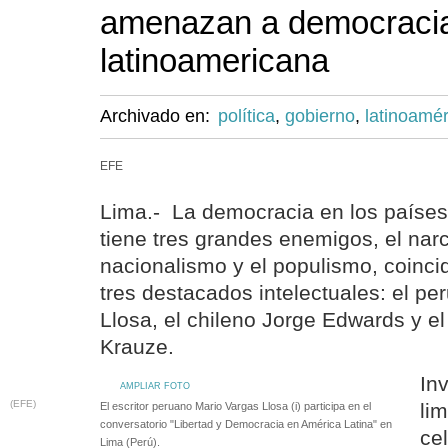
amenazan a democraci
latinoamericana
Archivado en:
política
,
gobierno
,
latinoamér
EFE
Lima.- La democracia en los países
tiene tres grandes enemigos, el narco
nacionalismo y el populismo, coinci
tres destacados intelectuales: el p
Llosa, el chileno Jorge Edwards y e
Krauze.
Inv
AMPLIAR FOTO
(EFE)
li
El escritor peruano Mario Vargas Llosa (i) participa en el
conversatorio "Libertad y Democracia en América Latina" en
ce
Lima (Perú).