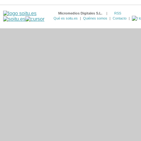
Micromedios Digitales S.L.
|
RSS
Qué es soitu.es
|
Quiénes somos
|
Contacto
|