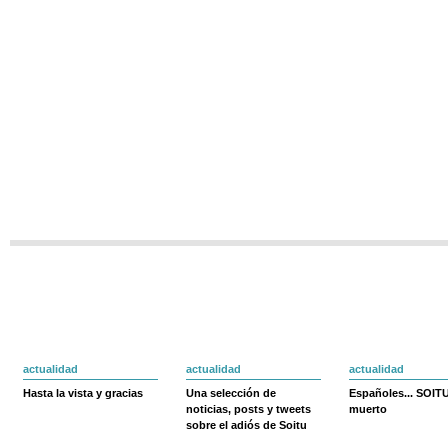
actualidad
actualidad
actualidad
Hasta la vista y gracias
Una selección de
Españoles... SOIT
noticias, posts y tweets
muerto
sobre el adiós de Soitu