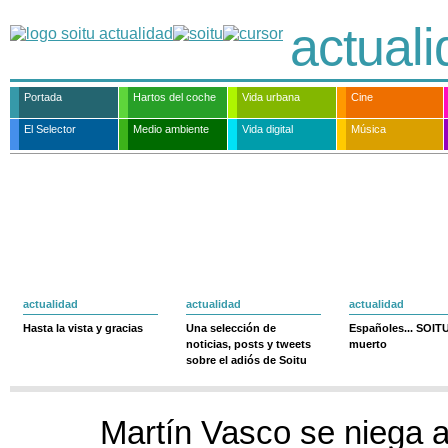
actual
Portada
Hartos del coche
Vida urbana
Cine
El Selector
Medio ambiente
Vida digital
Música
actualidad
actualidad
actualidad
Hasta la vista y gracias
Una selección de
Españoles... SOIT
noticias, posts y tweets
muerto
sobre el adiós de Soitu
Martín Vasco se niega a