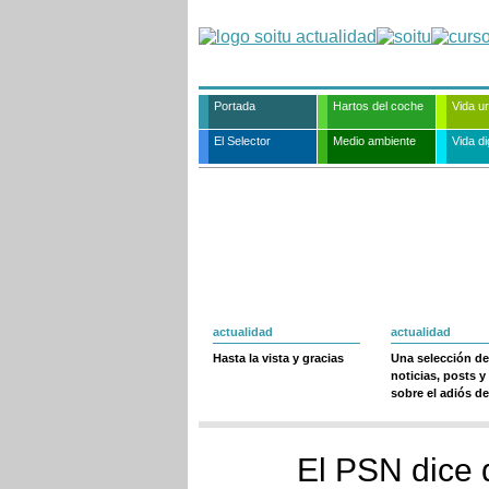
Portada
Hartos del coche
Vida u
El Selector
Medio ambiente
Vida dig
actualidad
actualidad
Hasta la vista y gracias
Una selección de
noticias, posts y
sobre el adiós de
El PSN dice 