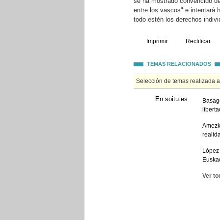
se ha mostrado convencido de
entre los vascos" e intentará
todo estén los derechos indivi
Imprimir
Rectificar
TEMAS RELACIONADOS
Selección de temas realizada 
En soitu.es
Basago
liberta
Amezke
realid
López 
Euska
Ver to