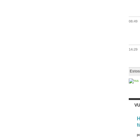
08:49
14:29
Estos
VU
H
t
p