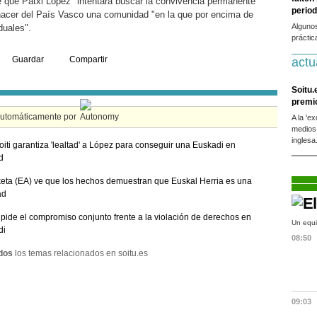
 que Patxi López "intentará buscar la convivencia permanente
period
 hacer del País Vasco una comunidad "en la que por encima de
Alguno
duales".
práctic
Guardar
Compartir
actu
Soitu.
premi
automáticamente por
A la 'e
medios
inglesa
iti garantiza 'lealtad' a López para conseguir una Euskadi en
d
ta (EA) ve que los hechos demuestran que Euskal Herria es una
ad
pide el compromiso conjunto frente a la violación de derechos en
Un equi
di
08:50
dos
los temas relacionados en soitu.es
09:03