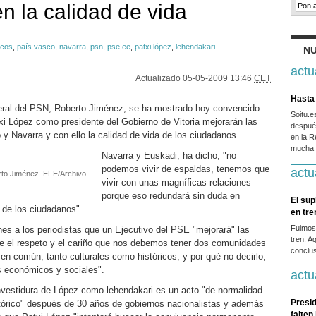
n la calidad de vida
icos
,
país vasco
,
navarra
,
psn
,
pse ee
,
patxi lópez
,
lehendakari
NU
actu
Actualizado
05-05-2009 13:46
CET
Hasta 
eral del PSN, Roberto Jiménez, se ha mostrado hoy convencido
Soitu.
i López como presidente del Gobierno de Vitoria mejorarán las
después
 y Navarra y con ello la calidad de vida de los ciudadanos.
en la R
mucha g
Navarra y Euskadi, ha dicho, "no
podemos vivir de espaldas, tenemos que
actu
erto Jiménez. EFE/Archivo
vivir con unas magníficas relaciones
porque eso redundará sin duda en
El sup
a de los ciudadanos".
en tr
Fuimos
es a los periodistas que un Ejecutivo del PSE "mejorará" las
tren. A
de el respeto y el cariño que nos debemos tener dos comunidades
conclus
n común, tanto culturales como históricos, y por qué no decirlo,
s económicos y sociales".
actu
nvestidura de López como lehendakari es un acto "de normalidad
Presid
tórico" después de 30 años de gobiernos nacionalistas y además
falten