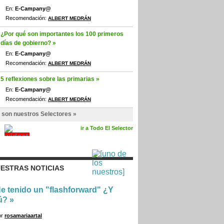
En:
E-Campany@
Recomendación:
ALBERT MEDRÁN
¿Por qué son importantes los 100 primeros
días de gobierno? »
En:
E-Campany@
Recomendación:
ALBERT MEDRÁN
5 reflexiones sobre las primarias »
En:
E-Campany@
Recomendación:
ALBERT MEDRÁN
 son nuestros Selectores »
ir a Todo El Selector
ESTRAS NOTICIAS
e tenido un "flashforward" ¿Y
ú?
»
or
rosamariaartal