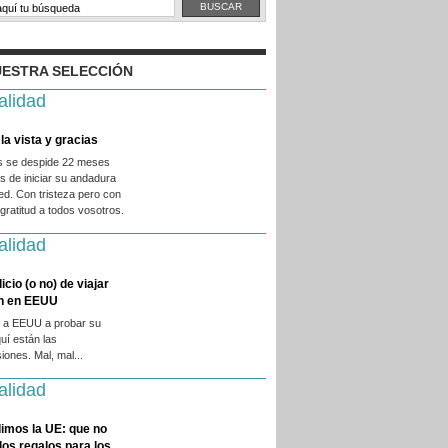
ESTRA SELECCIÓN
alidad
la vista y gracias
es se despide 22 meses
 de iniciar su andadura
ed. Con tristeza pero con
ratitud a todos vosotros.
alidad
licio (o no) de viajar
en en EEUU
 a EEUU a probar su
quí están las
iones. Mal, mal...
alidad
imos la UE: que no
 los regalos para los