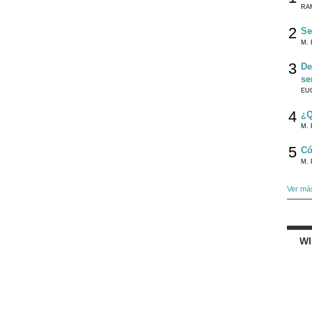
RA
2
Se
M. 
3
De
se
EU
4
¿Q
M. 
5
Có
M. 
Ver má
W