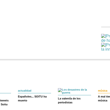
actualidad
música
Españoles... SOITU ha
A mal ti
La valentía de los
 tweets
muerto
música
periodistas
 Soitu