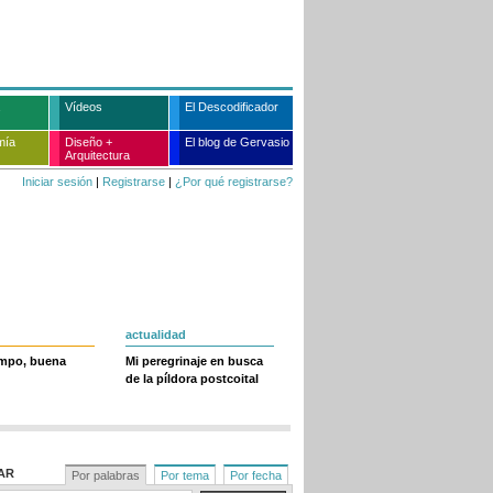
Vídeos
El Descodificador
mía
Diseño +
El blog de Gervasio
Arquitectura
Iniciar sesión
|
Registrarse
|
¿Por qué registrarse?
actualidad
empo, buena
Mi peregrinaje en busca
de la píldora postcoital
AR
Por palabras
Por tema
Por fecha