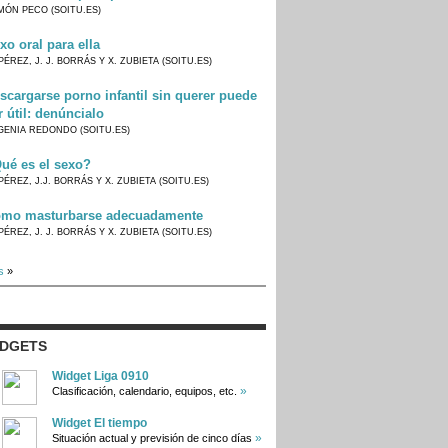
MÓN PECO (SOITU.ES)
xo oral para ella
PÉREZ, J. J. BORRÁS Y X. ZUBIETA (SOITU.ES)
scargarse porno infantil sin querer puede
r útil: denúncialo
GENIA REDONDO (SOITU.ES)
ué es el sexo?
PÉREZ, J.J. BORRÁS Y X. ZUBIETA (SOITU.ES)
mo masturbarse adecuadamente
PÉREZ, J. J. BORRÁS Y X. ZUBIETA (SOITU.ES)
s
»
IDGETS
Widget Liga 0910
»
Clasificación, calendario, equipos, etc.
Widget El tiempo
»
Situación actual y previsión de cinco días