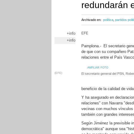
redundarán e
Archivado en:
política
,
partidos polit
+info
EFE
+info
Pamplona.- El secretario gen
de que con su compañero Patx
relaciones entre el País Vasco
AMPLIAR FOTO
(EFE)
El secretario general del PSN, Rob
beneficio de la calidad de vid
Y ha asegurado en declaracion
relaciones" con Navarra "des
vecinas con muchos vínculos e
también con grandes interese
Según Jiménez la previsible i
democrática" aunque sea "his