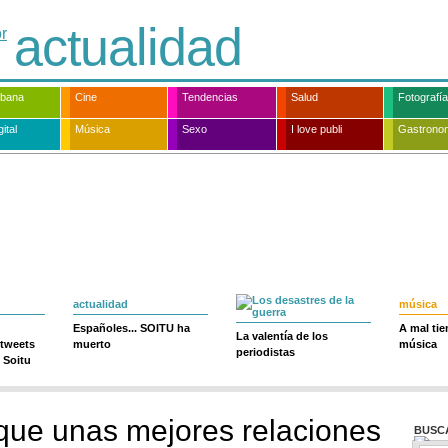
actualidad
rbana
Cine
Tendencias
Salud
Fotografía
ital
Música
Sexo
I love publi
Gastrono
actualidad
música
Españoles... SOITU ha
A mal ti
La valentía de los
 tweets
muerto
música
periodistas
 Soitu
que unas mejores relaciones
BUSC