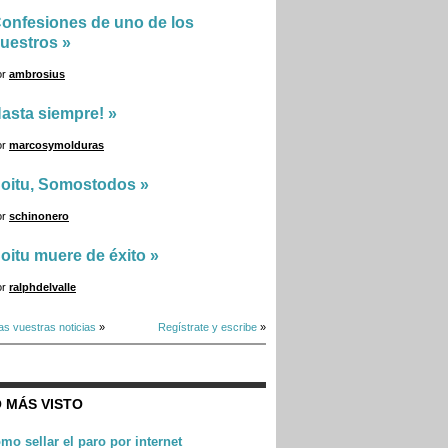
onfesiones de uno de los
uestros
»
or
ambrosius
asta siempre!
»
or
marcosymolduras
oitu, Somostodos
»
or
schinonero
oitu muere de éxito
»
or
ralphdelvalle
as vuestras noticias
»
Regístrate y escribe
»
 MÁS VISTO
mo sellar el paro por internet