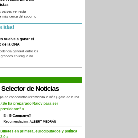
istas
s países ven esta
a más cerca del soborno.
alidad
es vuelve a ganar el
o de la ONA
xcelencia general' entre los
 grandes en lengua no
.
po de especialistas recomienda lo más jugoso de la red
¿Se ha preparado Rajoy para ser
presidente? »
En:
E-Campany@
Recomendación:
ALBERT MEDRÁN
Billetes en primera, eurodiputados y política
2.0 »