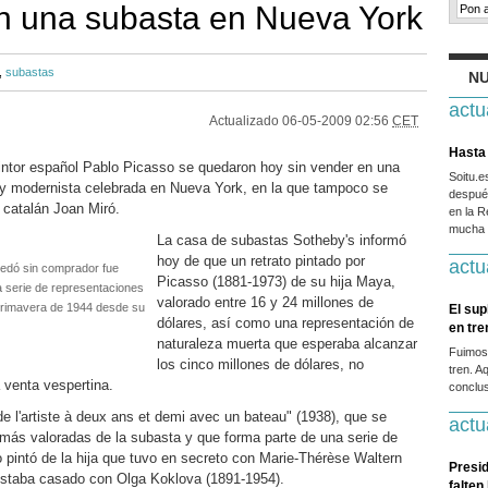
n una subasta en Nueva York
,
subastas
NU
actu
Actualizado
06-05-2009 02:56
CET
Hasta 
intor español Pablo Picasso se quedaron hoy sin vender en una
Soitu.
 y modernista celebrada en Nueva York, en la que tampoco se
después
 catalán Joan Miró.
en la R
mucha g
La casa de subastas Sotheby's informó
hoy de que un retrato pintado por
actu
uedó sin comprador fue
Picasso (1881-1973) de su hija Maya,
a serie de representaciones
valorado entre 16 y 24 millones de
a primavera de 1944 desde su
El sup
dólares, así como una representación de
en tr
naturaleza muerta que esperaba alcanzar
Fuimos
los cinco millones de dólares, no
tren. A
 venta vespertina.
conclus
 de l'artiste à deux ans et demi avec un bateau" (1938), que se
actu
 más valoradas de la subasta y que forma parte de una serie de
 pintó de la hija que tuvo en secreto con Marie-Thérèse Waltern
Presid
estaba casado con Olga Koklova (1891-1954).
falten