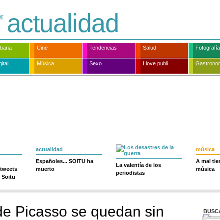
actualidad
rbana
Cine
Tendencias
Salud
Fotografía
ital
Música
Sexo
I love publi
Gastrono
actualidad
música
Españoles... SOITU ha
A mal ti
La valentía de los
 tweets
muerto
música
periodistas
 Soitu
de Picasso se quedan sin
BUSC