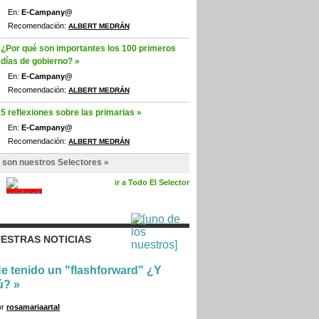
En:
E-Campany@
Recomendación:
ALBERT MEDRÁN
¿Por qué son importantes los 100 primeros
días de gobierno? »
En:
E-Campany@
Recomendación:
ALBERT MEDRÁN
5 reflexiones sobre las primarias »
En:
E-Campany@
Recomendación:
ALBERT MEDRÁN
 son nuestros Selectores »
ir a Todo El Selector
ESTRAS NOTICIAS
e tenido un "flashforward" ¿Y
ú?
»
or
rosamariaartal