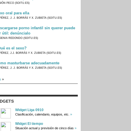
MÓN PECO (SOITU.ES)
xo oral para ella
PÉREZ, J. J. BORRÁS Y X. ZUBIETA (SOITU.ES)
scargarse porno infantil sin querer puede
r útil: denúncialo
GENIA REDONDO (SOITU.ES)
ué es el sexo?
PÉREZ, J.J. BORRÁS Y X. ZUBIETA (SOITU.ES)
mo masturbarse adecuadamente
PÉREZ, J. J. BORRÁS Y X. ZUBIETA (SOITU.ES)
s
»
IDGETS
Widget Liga 0910
»
Clasificación, calendario, equipos, etc.
Widget El tiempo
»
Situación actual y previsión de cinco días