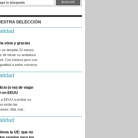
ESTRA SELECCIÓN
alidad
la vista y gracias
es se despide 22 meses
 de iniciar su andadura
ed. Con tristeza pero con
ratitud a todos vosotros.
alidad
licio (o no) de viajar
en en EEUU
 a EEUU a probar su
quí están las
iones. Mal, mal...
alidad
imos la UE: que no
 los regalos para los