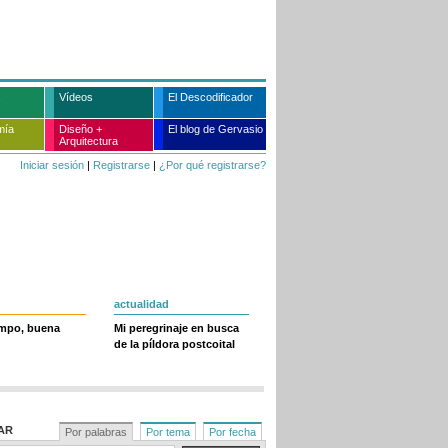
Vídeos
El Descodificador
mía
Diseño +
El blog de Gervasio
Arquitectura
Iniciar sesión
|
Registrarse
|
¿Por qué registrarse?
actualidad
empo, buena
Mi peregrinaje en busca
de la píldora postcoital
AR
Por palabras
Por tema
Por fecha