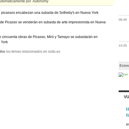
automáticamente por
 picassos encabezan una subasta de Sotheby's en Nueva York
08:49
de Picasso se venderán en subasta de arte impresionista en Nueva
 cincuenta obras de Picasso, Miró y Tamayo se subastarán en
 York
14:29
dos
los temas relacionados en soitu.es
Estos
VU
H
t
p