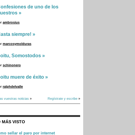
onfesiones de uno de los
uestros
»
or
ambrosius
asta siempre!
»
or
marcosymolduras
oitu, Somostodos
»
or
schinonero
oitu muere de éxito
»
or
ralphdelvalle
as vuestras noticias
»
Regístrate y escribe
»
 MÁS VISTO
mo sellar el paro por internet