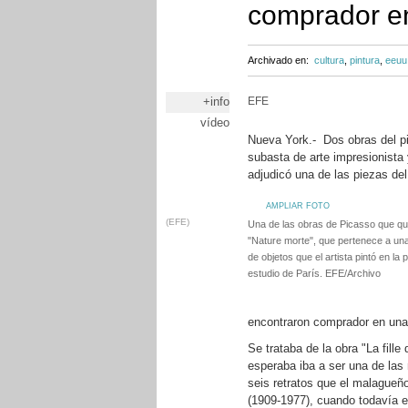
comprador e
Archivado en:
cultura
,
pintura
,
eeuu
+info
EFE
vídeo
Nueva York.- Dos obras del p
subasta de arte impresionista
adjudicó una de las piezas del
AMPLIAR FOTO
(EFE)
Una de las obras de Picasso que q
"Nature morte", que pertenece a un
de objetos que el artista pintó en l
estudio de París. EFE/Archivo
encontraron comprador en una
Se trataba de la obra "La fille
esperaba iba a ser una de las
seis retratos que el malagueño
(1909-1977), cuando todavía 