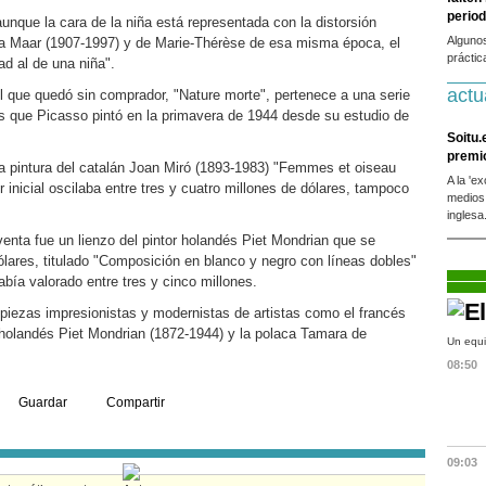
period
unque la cara de la niña está representada con la distorsión
Alguno
ora Maar (1907-1997) y de Marie-Thérèse de esa misma época, el
práctic
ad al de una niña".
actu
ol que quedó sin comprador, "Nature morte", pertenece a una serie
s que Picasso pintó en la primavera de 1944 desde su estudio de
Soitu.
premi
la pintura del catalán Joan Miró (1893-1983) "Femmes et oiseau
A la 'e
r inicial oscilaba entre tres y cuatro millones de dólares, tampoco
medios
inglesa
enta fue un lienzo del pintor holandés Piet Mondrian que se
ólares, titulado "Composición en blanco y negro con líneas dobles"
abía valorado entre tres y cinco millones.
 piezas impresionistas y modernistas de artistas como el francés
holandés Piet Mondrian (1872-1944) y la polaca Tamara de
Un equi
08:50
Guardar
Compartir
09:03