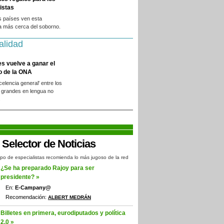
istas
s países ven esta
a más cerca del soborno.
alidad
es vuelve a ganar el
o de la ONA
xcelencia general' entre los
 grandes en lengua no
.
po de especialistas recomienda lo más jugoso de la red
¿Se ha preparado Rajoy para ser
presidente? »
En:
E-Campany@
Recomendación:
ALBERT MEDRÁN
Billetes en primera, eurodiputados y política
2.0 »