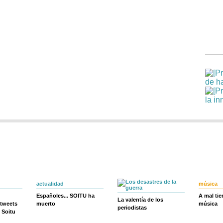
actualidad
música
Españoles... SOITU ha
A mal ti
La valentía de los
 tweets
muerto
música
periodistas
 Soitu