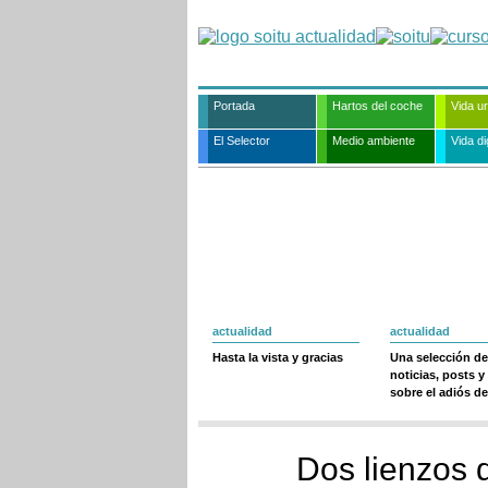
Portada
Hartos del coche
Vida u
El Selector
Medio ambiente
Vida dig
actualidad
actualidad
Hasta la vista y gracias
Una selección de
noticias, posts y
sobre el adiós de
Dos lienzos 