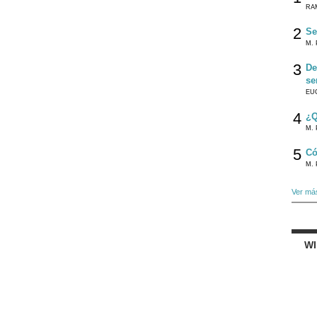
RA
2
Se
M. 
3
De
se
EU
4
¿Q
M. 
5
Có
M. 
Ver má
W