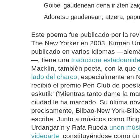
Goibel gaudenean dena irizten zai
Adoretsu gaudenean, atzera, papu
Este poema fue publicado por la re
The New Yorker en 2003. Kirmen Uri
publicado en varios idiomas —alemán
—, tiene una
traductora estadounid
Macklin, también poeta, con la que
lado del charco
, especialmente en 
recibió el premio Pen Club de poesía
eskutik' ('Mientras tanto dame la man
ciudad le ha marcado. Su última nove
precisamente, Bilbao-New York-Bilba
escribe. Junto a músicos como Bing
Urdangarín y Rafa Rueda
unen músi
videoarte
, constituyéndose como uno