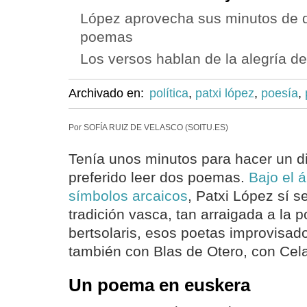
López aprovecha sus minutos de d
poemas
Los versos hablan de la alegría d
Archivado en:
política
,
patxi lópez
,
poesía
,
Por SOFÍA RUIZ DE VELASCO (SOITU.ES)
Tenía unos minutos para hacer un d
preferido leer dos poemas.
Bajo el á
símbolos arcaicos
, Patxi López sí 
tradición vasca, tan arraigada a la 
bertsolaris, esos poetas improvisad
también con Blas de Otero, con Celay
Un poema en euskera