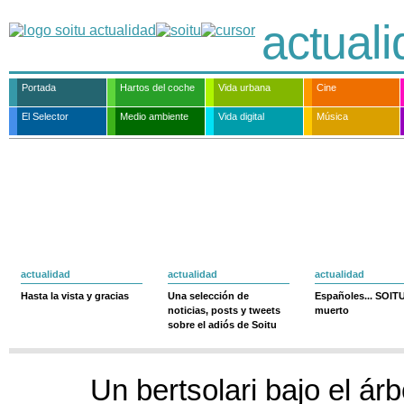
actual
Portada
Hartos del coche
Vida urbana
Cine
El Selector
Medio ambiente
Vida digital
Música
actualidad
actualidad
actualidad
Hasta la vista y gracias
Una selección de
Españoles... SOIT
noticias, posts y tweets
muerto
sobre el adiós de Soitu
Un bertsolari bajo el ár