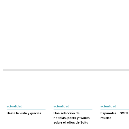
actualidad
actualidad
actualidad
Hasta la vista y gracias
Una selección de
Españoles... SOIT
noticias, posts y tweets
muerto
sobre el adiós de Soitu