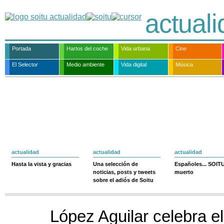
actual
Portada
Hartos del coche
Vida urbana
Cine
El Selector
Medio ambiente
Vida digital
Música
actualidad
actualidad
actualidad
Hasta la vista y gracias
Una selección de
Españoles... SOIT
noticias, posts y tweets
muerto
sobre el adiós de Soitu
López Aguilar celebra e