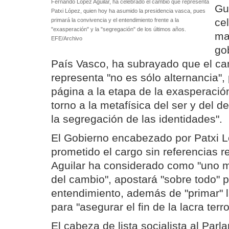
Fernando López Aguilar, ha celebrado el cambio que representa
Gu
Patxi López, quien hoy ha asumido la presidencia vasca, pues
ce
primará la convivencia y el entendimiento frente a la
"exasperación" y la "segregación" de los últimos años.
ma
EFE/Archivo
gob
País Vasco, ha subrayado que el ca
representa "no es sólo alternancia",
página a la etapa de la exasperación
torno a la metafísica del ser y del de
la segregación de las identidades".
El Gobierno encabezado por Patxi L
prometido el cargo sin referencias r
Aguilar ha considerado como "uno 
del cambio", apostará "sobre todo" p
entendimiento, además de "primar" 
para "asegurar el fin de la lacra terro
El cabeza de lista socialista al Par