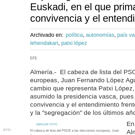
Euskadi, en el que prim
convivencia y el entend
Archivado en:
política
,
autonomías
,
país v
lehendakari
,
patxi lópez
EFE
Almería.- El cabeza de lista del PS
europeas, Juan Fernando López Agui
cambio que representa Patxi López,
asumido la presidencia vasca, pues 
convivencia y el entendimiento frent
y la "segregación" de los últimos añ
En
AMPLIAR FOTO
(EFE)
Al
El cabeza de lista del PSOE a las elecciones europeas, Juan