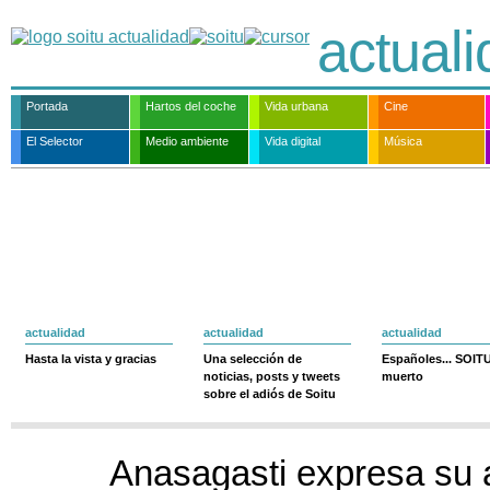
actual
Portada
Hartos del coche
Vida urbana
Cine
El Selector
Medio ambiente
Vida digital
Música
actualidad
actualidad
actualidad
Hasta la vista y gracias
Una selección de
Españoles... SOIT
noticias, posts y tweets
muerto
sobre el adiós de Soitu
Anasagasti expresa su 