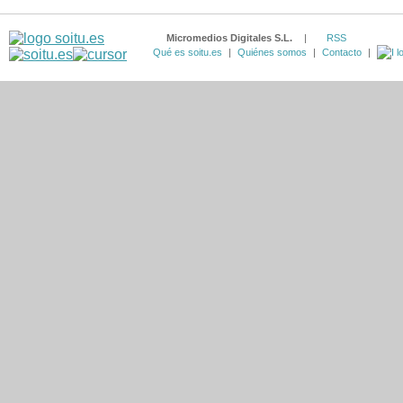
Micromedios Digitales S.L.
|
RSS
Qué es soitu.es
|
Quiénes somos
|
Contacto
|