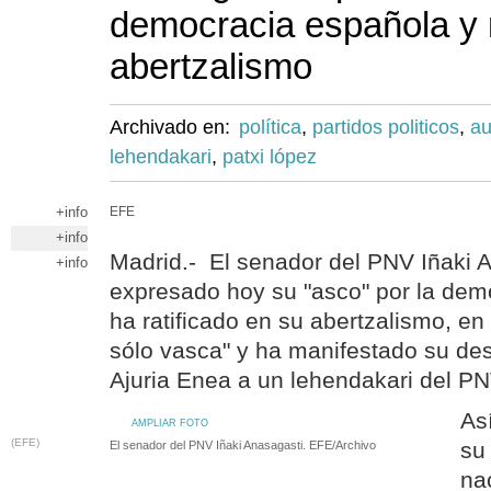
democracia española y 
abertzalismo
Archivado en:
política
,
partidos politicos
,
au
lehendakari
,
patxi lópez
+info
EFE
+info
Madrid.- El senador del PNV Iñaki 
+info
expresado hoy su "asco" por la dem
ha ratificado en su abertzalismo, en
sólo vasca" y ha manifestado su de
Ajuria Enea a un lehendakari del PN
As
AMPLIAR FOTO
(EFE)
su
El senador del PNV Iñaki Anasagasti. EFE/Archivo
na