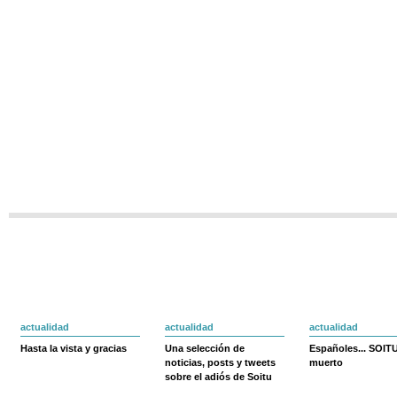
actualidad
actualidad
actualidad
Hasta la vista y gracias
Una selección de
Españoles... SOIT
noticias, posts y tweets
muerto
sobre el adiós de Soitu