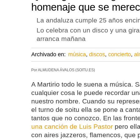
homenaje que se mere
La andaluza cumple 25 años enci
Lo celebra con un disco y una gir
arranca mañana
Archivado en:
música
,
discos
,
concierto
,
al
Por ALMUDENA ÁVALOS (SOITU.ES)
A Martirio todo le suena a música. 
cualquier cosa le puede recordar un
nuestro nombre. Cuando su represen
el turno de soitu ella se pone a canta
tantos que no conozco. En las front
una canción de Luis Pastor
pero ella
con aires jazzeros, flamencos, que 