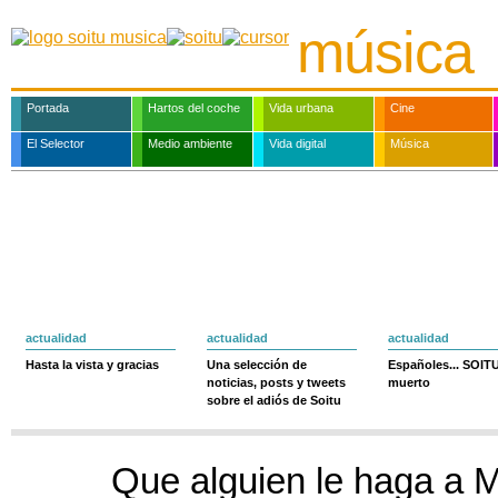
música
Portada
Hartos del coche
Vida urbana
Cine
El Selector
Medio ambiente
Vida digital
Música
actualidad
actualidad
actualidad
Hasta la vista y gracias
Una selección de
Españoles... SOIT
noticias, posts y tweets
muerto
sobre el adiós de Soitu
Que alguien le haga a Ma