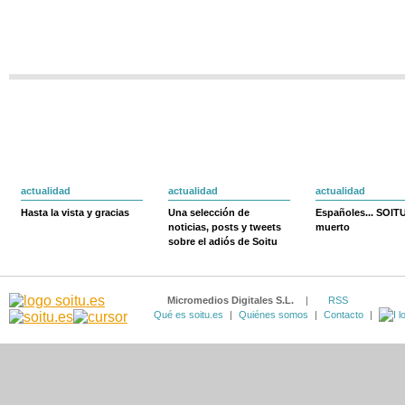
actualidad
actualidad
actualidad
Hasta la vista y gracias
Una selección de
Españoles... SOIT
noticias, posts y tweets
muerto
sobre el adiós de Soitu
Micromedios Digitales S.L.
|
RSS
Qué es soitu.es
|
Quiénes somos
|
Contacto
|