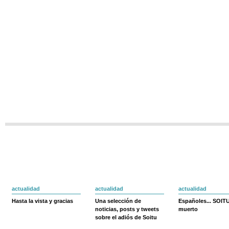
actualidad
actualidad
actualidad
Hasta la vista y gracias
Una selección de
Españoles... SOIT
noticias, posts y tweets
muerto
sobre el adiós de Soitu