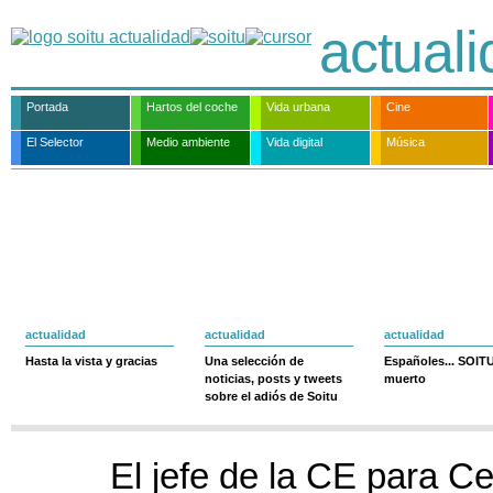
actual
Portada
Hartos del coche
Vida urbana
Cine
El Selector
Medio ambiente
Vida digital
Música
actualidad
actualidad
actualidad
Hasta la vista y gracias
Una selección de
Españoles... SOIT
noticias, posts y tweets
muerto
sobre el adiós de Soitu
El jefe de la CE para C