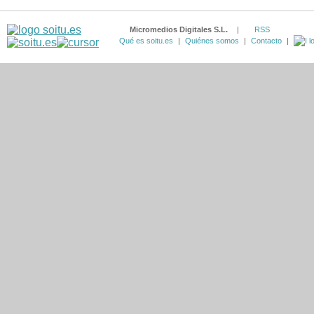
Micromedios Digitales S.L.
|
RSS
Qué es soitu.es
|
Quiénes somos
|
Contacto
|