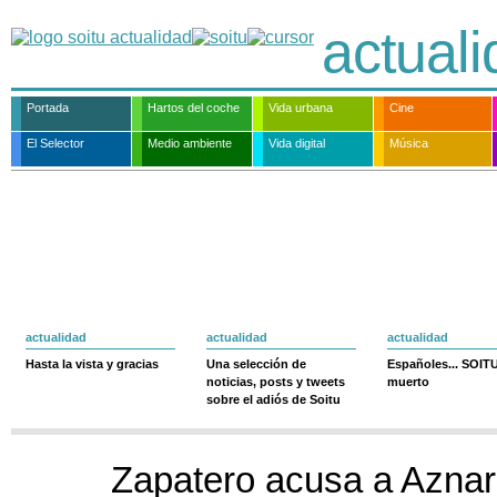
actual
Portada
Hartos del coche
Vida urbana
Cine
El Selector
Medio ambiente
Vida digital
Música
actualidad
actualidad
actualidad
Hasta la vista y gracias
Una selección de
Españoles... SOIT
noticias, posts y tweets
muerto
sobre el adiós de Soitu
Zapatero acusa a Aznar 