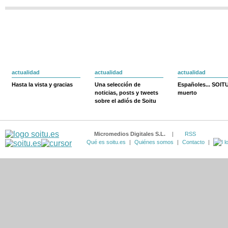
actualidad
actualidad
actualidad
Hasta la vista y gracias
Una selección de
Españoles... SOIT
noticias, posts y tweets
muerto
sobre el adiós de Soitu
Micromedios Digitales S.L.
|
RSS
Qué es soitu.es
|
Quiénes somos
|
Contacto
|