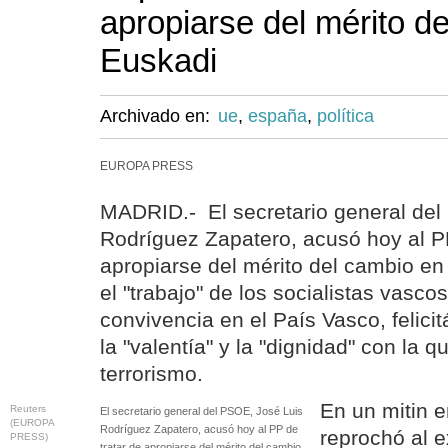
apropiarse del mérito d
Euskadi
Archivado en:
ue
,
españa
,
política
EUROPA PRESS
MADRID.- El secretario general del
Rodríguez Zapatero, acusó hoy al PP
apropiarse del mérito del cambio en
el "trabajo" de los socialistas vascos
convivencia en el País Vasco, felic
la "valentía" y la "dignidad" con la 
terrorismo.
En un mitin e
Reuters
El secretario general del PSOE, José Luis
(EUROPA
Rodríguez Zapatero, acusó hoy al PP de
reprochó al 
PRESS)
tratar de apropiarse del mérito del cambio