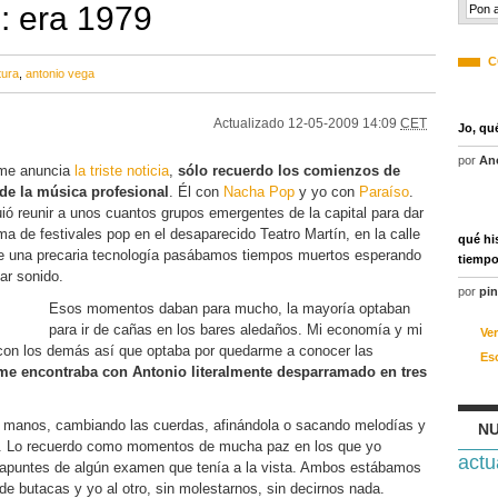
n: era 1979
C
tura
,
antonio vega
Actualizado
12-05-2009 14:09
CET
Jo, qu
por
An
 me anuncia
la triste noticia
,
sólo recuerdo los comienzos de
de la música profesional
. Él con
Nacha Pop
y yo con
Paraíso
.
 reunir a unos cuantos grupos emergentes de la capital para dar
ma de festivales pop en el desaparecido Teatro Martín, en la calle
qué hi
 de una precaria tecnología pasábamos tiempos muertos esperando
tiemp
ar sonido.
por
pi
Esos momentos daban para mucho, la mayoría optaban
para ir de cañas en los bares aledaños. Mi economía y mi
Ve
 con los demás así que optaba por quedarme a conocer las
Es
e encontraba con Antonio literalmente desparramado en tres
s manos, cambiando las cuerdas, afinándola o sacando melodías y
NU
z. Lo recuerdo como momentos de mucha paz en los que yo
actu
 apuntes de algún examen que tenía a la vista. Ambos estábamos
a de butacas y yo al otro, sin molestarnos, sin decirnos nada.