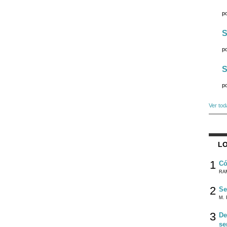
p
S
p
S
p
Ver tod
LO
1
Có
RA
2
Se
M. 
3
De
se