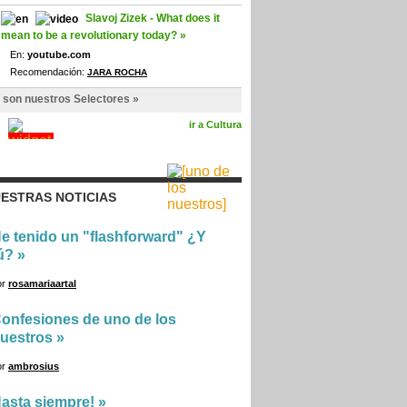
Slavoj Zizek - What does it
mean to be a revolutionary today? »
En:
youtube.com
Recomendación:
JARA ROCHA
 son nuestros Selectores »
ir a Cultura
ESTRAS NOTICIAS
e tenido un "flashforward" ¿Y
ú?
»
or
rosamariaartal
onfesiones de uno de los
uestros
»
or
ambrosius
asta siempre!
»