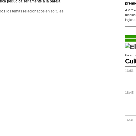
ica perjudica seriamente a la pareja
premi
A la 'e
dos
los temas relacionados en soitu.es
medios
inglesa
Un equi
Cul
13:51
18:45
16:31