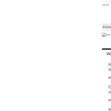
10:51
Estos
VU
H
t
p
C
n
p
H