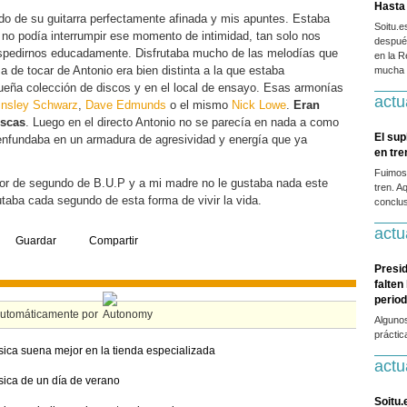
Hasta 
rdo de su guitarra perfectamente afinada y mis apuntes. Estaba
Soitu.
 no podía interrumpir ese momento de intimidad, tan solo nos
después
spedirnos educadamente. Disfrutaba mucho de las melodías que
en la R
ma de tocar de Antonio era bien distinta a la que estaba
mucha g
ueña colección de discos y en el local de ensayo. Esas armonías
actu
insley Schwarz
,
Dave Edmunds
o el mismo
Nick Lowe
.
Eran
escas
. Luego en el directo Antonio no se parecía en nada a como
El sup
enfundaba en un armadura de agresividad y energía que ya
en tr
Fuimos
idor de segundo de B.U.P y a mi madre no le gustaba nada este
tren. A
utaba cada segundo de esta forma de vivir la vida.
conclus
actu
Guardar
Compartir
Presid
falten
period
automáticamente por
Alguno
práctic
ica suena mejor en la tienda especializada
actu
ica de un día de verano
Soitu.