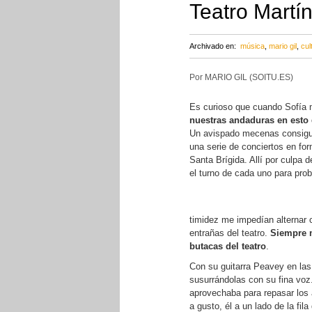
Teatro Martí
Archivado en:
música
,
mario gil
,
cul
Por MARIO GIL (SOITU.ES)
Es curioso que cuando Sofía
nuestras andaduras en esto 
Un avispado mecenas consiguió
una serie de conciertos en for
Santa Brígida. Allí por culpa
el turno de cada uno para prob
timidez me impedían alternar
entrañas del teatro.
Siempre m
butacas del teatro
.
Con su guitarra Peavey en la
susurrándolas con su fina vo
aprovechaba para repasar los
a gusto, él a un lado de la fil