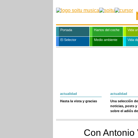
Portada
Hartos del coche
Vida u
El Selector
Medio ambiente
Vida dig
actualidad
actualidad
Hasta la vista y gracias
Una selección de
noticias, posts y
sobre el adiós de
Con Antonio 