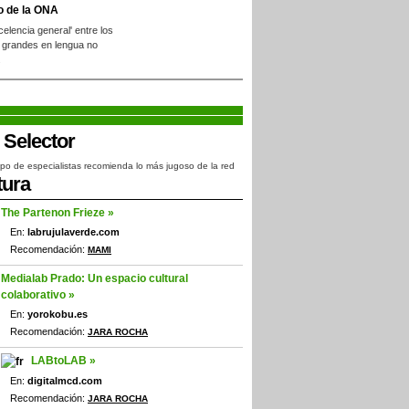
o de la ONA
xcelencia general' entre los
 grandes en lengua no
.
po de especialistas recomienda lo más jugoso de la red
tura
The Partenon Frieze »
En:
labrujulaverde.com
Recomendación:
MAMI
Medialab Prado: Un espacio cultural
colaborativo »
En:
yorokobu.es
Recomendación:
JARA ROCHA
LABtoLAB »
En:
digitalmcd.com
Recomendación:
JARA ROCHA