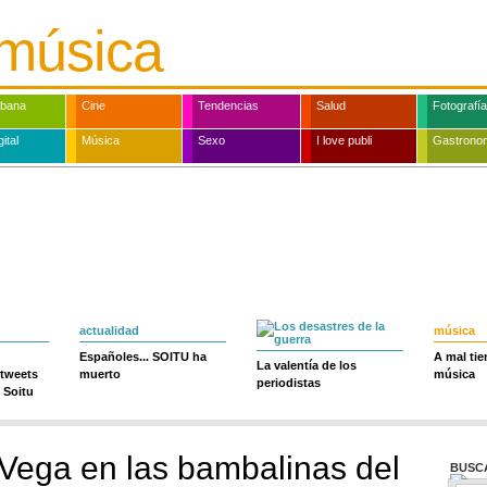
música
rbana
Cine
Tendencias
Salud
Fotografía
ital
Música
Sexo
I love publi
Gastrono
actualidad
música
Españoles... SOITU ha
A mal ti
La valentía de los
 tweets
muerto
música
periodistas
 Soitu
Vega en las bambalinas del
BUSC