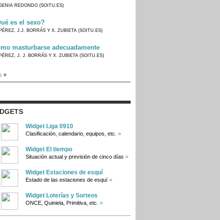
GENIA REDONDO (SOITU.ES)
ué es el sexo?
PÉREZ, J.J. BORRÁS Y X. ZUBIETA (SOITU.ES)
mo masturbarse adecuadamente
PÉREZ, J. J. BORRÁS Y X. ZUBIETA (SOITU.ES)
s
»
IDGETS
Widget Liga 0910
»
Clasificación, calendario, equipos, etc.
Widget El tiempo
»
Situación actual y previsión de cinco días
Widget Estaciones de esquí
»
Estado de las estaciones de esquí
Widget Loterías y Sorteos
»
ONCE, Quiniela, Primitiva, etc.