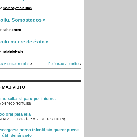
or
marcosymolduras
oitu, Somostodos
»
or
schinonero
oitu muere de éxito
»
or
ralphdelvalle
as vuestras noticias
»
Regístrate y escribe
»
 MÁS VISTO
mo sellar el paro por internet
MÓN PECO (SOITU.ES)
xo oral para ella
PÉREZ, J. J. BORRÁS Y X. ZUBIETA (SOITU.ES)
scargarse porno infantil sin querer puede
r útil: denúncialo