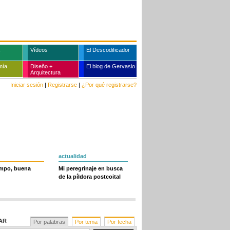
Vídeos
El Descodificador
mía
Diseño +
El blog de Gervasio
Arquitectura
Iniciar sesión
|
Registrarse
|
¿Por qué registrarse?
actualidad
empo, buena
Mi peregrinaje en busca
de la píldora postcoital
AR
Por palabras
Por tema
Por fecha