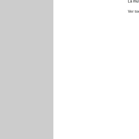
La mús
Ver to