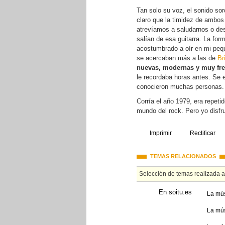
Tan solo su voz, el sonido so
claro que la timidez de ambos
atrevíamos a saludarnos o de
salían de esa guitarra. La for
acostumbrado a oír en mi peq
se acercaban más a las de
Br
nuevas, modernas y muy fr
le recordaba horas antes. Se 
conocieron muchas personas.
Corría el año 1979, era repet
mundo del rock. Pero yo disfr
Imprimir
Rectificar
TEMAS RELACIONADOS
Selección de temas realizada 
En soitu.es
La mús
La mús