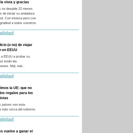
la vista y gracias
es se despide 22 meses
 de iniciar su andadura
ed. Con tristeza pero con
ratitud a todos vosotros.
alidad
licio (o no) de viajar
en en EEUU
 a EEUU a probar su
quí están las
iones. Mal, mal...
alidad
imos la UE: que no
 los regalos para los
istas
s países ven esta
a más cerca del soborno.
alidad
es vuelve a ganar el