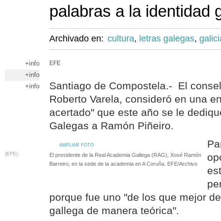
palabras a la identidad 
Archivado en:
cultura
,
letras galegas
,
galici
+info
EFE
+info
Santiago de Compostela.- El consell
+info
Roberto Varela, consideró en una en
acertado" que este año se le dedique
Galegas a Ramón Piñeiro.
Pa
AMPLIAR FOTO
(EFE)
op
El presidente de la Real Academia Gallega (RAG), Xosé Ramón
Barreiro, en la sede de la academia en A Coruña. EFE/Archivo
est
per
porque fue uno "de los que mejor des
gallega de manera teórica".