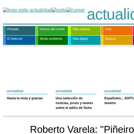
actual
Portada
Hartos del coche
Vida urbana
Cine
El Selector
Medio ambiente
Vida digital
Música
actualidad
actualidad
actualidad
Hasta la vista y gracias
Una selección de
Españoles... SOIT
noticias, posts y tweets
muerto
sobre el adiós de Soitu
Roberto Varela: "Piñeiro