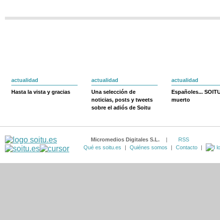
actualidad
actualidad
actualidad
Hasta la vista y gracias
Una selección de
Españoles... SOIT
noticias, posts y tweets
muerto
sobre el adiós de Soitu
Micromedios Digitales S.L.
|
RSS
Qué es soitu.es
|
Quiénes somos
|
Contacto
|