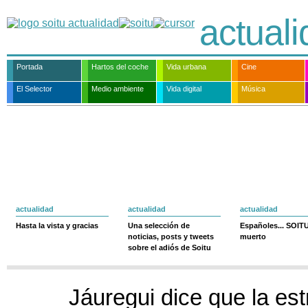
actual
Portada
Hartos del coche
Vida urbana
Cine
El Selector
Medio ambiente
Vida digital
Música
actualidad
actualidad
actualidad
Hasta la vista y gracias
Una selección de
Españoles... SOIT
noticias, posts y tweets
muerto
sobre el adiós de Soitu
Jáuregui dice que la est