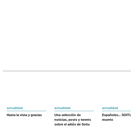
actualidad
actualidad
actualidad
Hasta la vista y gracias
Una selección de
Españoles... SOIT
noticias, posts y tweets
muerto
sobre el adiós de Soitu