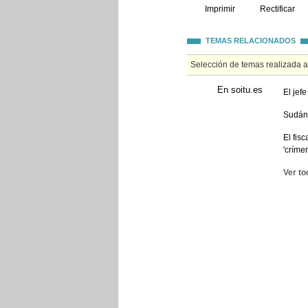
Imprimir
Rectificar
TEMAS RELACIONADOS
Selección de temas realizada 
En soitu.es
El jef
Sudán 
El fis
'críme
Ver to