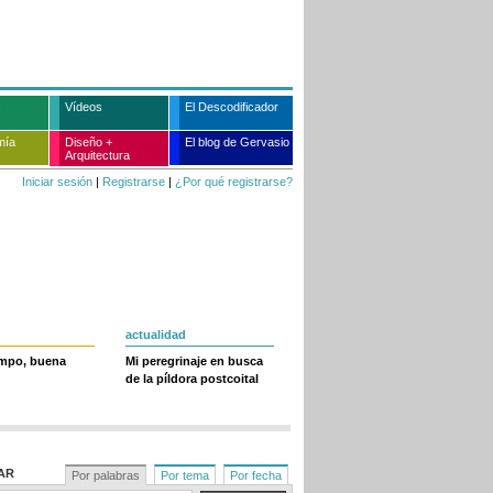
Vídeos
El Descodificador
mía
Diseño +
El blog de Gervasio
Arquitectura
Iniciar sesión
|
Registrarse
|
¿Por qué registrarse?
actualidad
empo, buena
Mi peregrinaje en busca
de la píldora postcoital
AR
Por palabras
Por tema
Por fecha