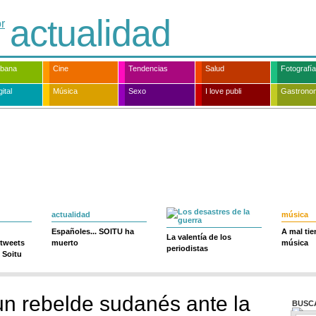
actualidad
rbana
Cine
Tendencias
Salud
Fotografía
ital
Música
Sexo
I love publi
Gastrono
actualidad
música
Españoles... SOITU ha
A mal ti
La valentía de los
 tweets
muerto
música
periodistas
 Soitu
n rebelde sudanés ante la
BUSC