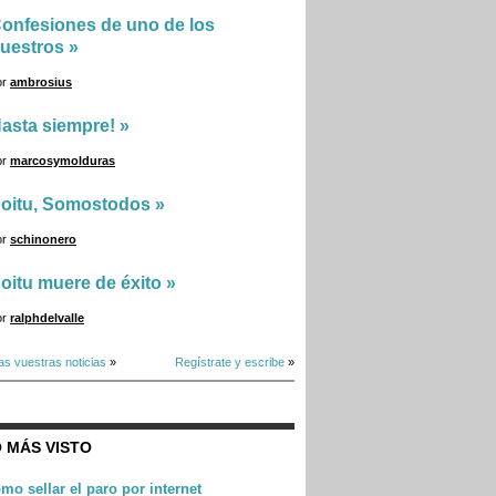
onfesiones de uno de los
uestros
»
or
ambrosius
asta siempre!
»
or
marcosymolduras
oitu, Somostodos
»
or
schinonero
oitu muere de éxito
»
or
ralphdelvalle
as vuestras noticias
»
Regístrate y escribe
»
 MÁS VISTO
mo sellar el paro por internet