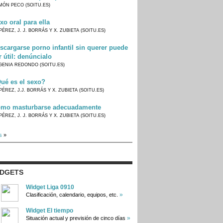
MÓN PECO (SOITU.ES)
xo oral para ella
PÉREZ, J. J. BORRÁS Y X. ZUBIETA (SOITU.ES)
scargarse porno infantil sin querer puede
r útil: denúncialo
GENIA REDONDO (SOITU.ES)
ué es el sexo?
PÉREZ, J.J. BORRÁS Y X. ZUBIETA (SOITU.ES)
mo masturbarse adecuadamente
PÉREZ, J. J. BORRÁS Y X. ZUBIETA (SOITU.ES)
s
»
IDGETS
Widget Liga 0910
»
Clasificación, calendario, equipos, etc.
Widget El tiempo
»
Situación actual y previsión de cinco días