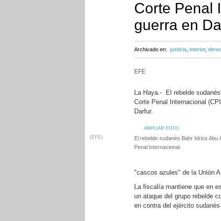
Corte Penal 
guerra en Da
Archivado en:
justicia
,
interior
,
derec
EFE
La Haya.- El rebelde sudanés
Corte Penal Internacional (CP
Darfur.
AMPLIAR FOTO
(EFE)
El rebelde sudanés Bahr Idriss Abu 
Penal Internacional.
"cascos azules" de la Unión A
La fiscalía mantiene que en e
un ataque del grupo rebelde c
en contra del ejército sudanés