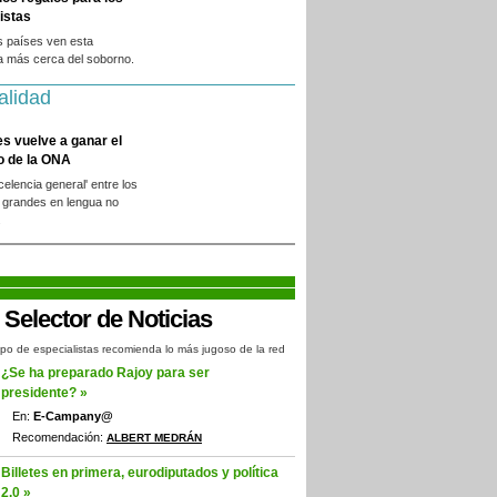
istas
s países ven esta
a más cerca del soborno.
alidad
es vuelve a ganar el
o de la ONA
xcelencia general' entre los
 grandes en lengua no
.
po de especialistas recomienda lo más jugoso de la red
¿Se ha preparado Rajoy para ser
presidente? »
En:
E-Campany@
Recomendación:
ALBERT MEDRÁN
Billetes en primera, eurodiputados y política
2.0 »