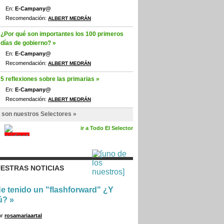
En:
E-Campany@
Recomendación:
ALBERT MEDRÁN
¿Por qué son importantes los 100 primeros
días de gobierno? »
En:
E-Campany@
Recomendación:
ALBERT MEDRÁN
5 reflexiones sobre las primarias »
En:
E-Campany@
Recomendación:
ALBERT MEDRÁN
 son nuestros Selectores »
ir a Todo El Selector
ESTRAS NOTICIAS
e tenido un "flashforward" ¿Y
ú?
»
or
rosamariaartal