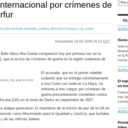
Internacional por crímenes de
rfur
NU
actu
ho internacional
,
tribunales
,
política
,
derechos humanos
,
cpi
,
sudán
Hasta 
Actualizado
18-05-2009 16:23
CET
Soitu.
después
 Bahr Idriss Abu Garda compareció hoy por primera vez en la
en la R
I), que le acusa de crímenes de guerra en la región sudanesa de
mucha g
actu
El acusado, que es el primer rebelde
sudanés que se entrega voluntariamente
Garda, hoy ante la Corte
El sup
a esa Corte con sede en La Haya, se
en tr
enfrenta a tres cargos por crímenes de
Fuimos
guerra presuntamente cometidos contra
tren. A
fricana (UA) en el norte de Darfur en septiembre de 2007.
conclus
se ataque perecieron 12 miembros de la misión de paz de la UA en
actu
onocido como Movimiento para la Igualdad y Justicia, que luchaba
 y de las milicias árabes.
Presid
falten