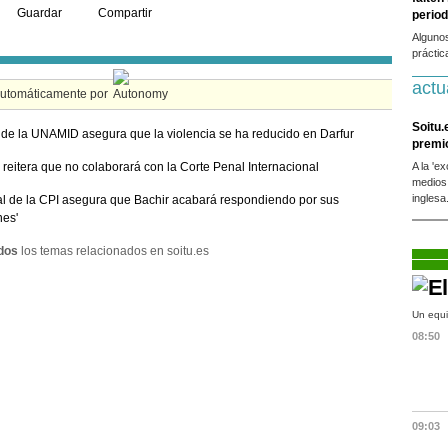
Guardar
Compartir
period
Alguno
práctic
actu
automáticamente por
Soitu.
e de la UNAMID asegura que la violencia se ha reducido en Darfur
premi
reitera que no colaborará con la Corte Penal Internacional
A la 'e
medios
inglesa
cal de la CPI asegura que Bachir acabará respondiendo por sus
nes'
dos
los temas relacionados en soitu.es
Un equi
08:50
09:03