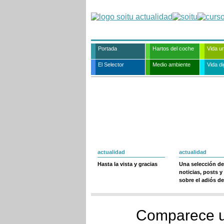
Portada
Hartos del coche
Vida u
El Selector
Medio ambiente
Vida dig
actualidad
actualidad
Hasta la vista y gracias
Una selección de
noticias, posts y
sobre el adiós de
Comparece u