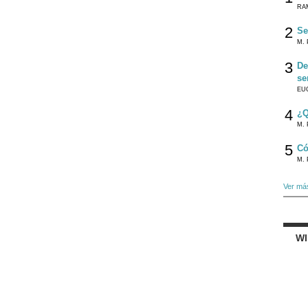
RA
2
Se
M. 
3
De
se
EU
4
¿Q
M. 
5
Có
M. 
Ver má
W