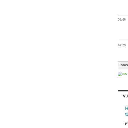
08:49
14:29
Estos
VU
H
t
p