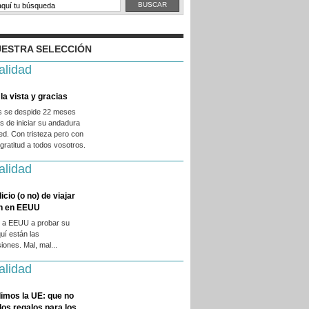
ESTRA SELECCIÓN
alidad
la vista y gracias
es se despide 22 meses
 de iniciar su andadura
ed. Con tristeza pero con
ratitud a todos vosotros.
alidad
licio (o no) de viajar
en en EEUU
 a EEUU a probar su
quí están las
iones. Mal, mal...
alidad
imos la UE: que no
 los regalos para los