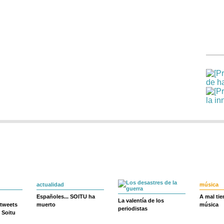
actualidad
música
Españoles... SOITU ha
A mal ti
La valentía de los
 tweets
muerto
música
periodistas
 Soitu