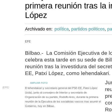
primera reunión tras la 
López
Archivado en:
política
,
partidos politicos
,
pa
EFE
Bilbao.- La Comisión Ejecutiva de l
celebra esta tarde en su sede de Bil
reunión tras la investidura del secre
EE, Patxi López, como lehendakari.
Ju
AMPLIAR FOTO
(EFE)
re
El lehendakari y secretario general del PSE-EE, Patxi López
(izda), junto al consejero de Interior y secretario de
pr
Organización de su partido, Rodolfo Ares, durante la primera
con
reunión de la Ejecutiva de los socialistas vascos tras asumir el
Gobierno, hoy en Bilbao.
Ro