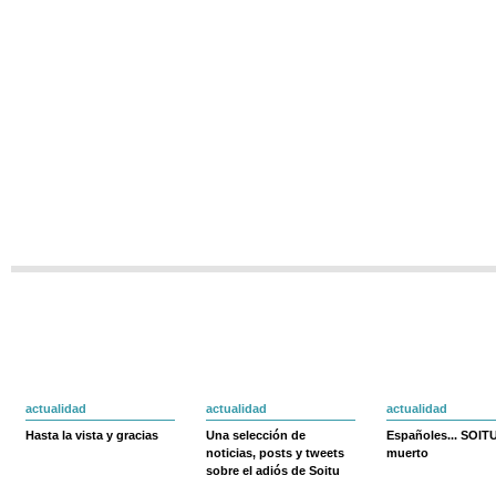
actualidad
actualidad
actualidad
Hasta la vista y gracias
Una selección de
Españoles... SOIT
noticias, posts y tweets
muerto
sobre el adiós de Soitu