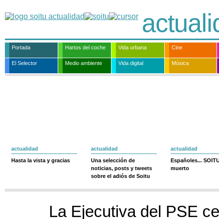
actual
Portada
Hartos del coche
Vida urbana
Cine
El Selector
Medio ambiente
Vida digital
Música
actualidad
actualidad
actualidad
Hasta la vista y gracias
Una selección de
Españoles... SOIT
noticias, posts y tweets
muerto
sobre el adiós de Soitu
La Ejecutiva del PSE ce