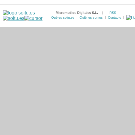
Micromedios Digitales S.L.
|
RSS
Qué es soitu.es
|
Quiénes somos
|
Contacto
|