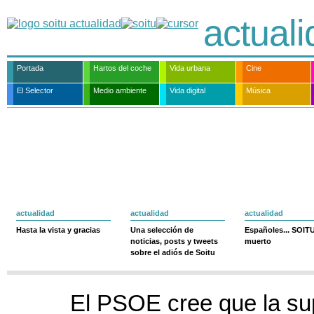
actual
Portada
Hartos del coche
Vida urbana
Cine
El Selector
Medio ambiente
Vida digital
Música
actualidad
actualidad
actualidad
Hasta la vista y gracias
Una selección de
Españoles... SOIT
noticias, posts y tweets
muerto
sobre el adiós de Soitu
El PSOE cree que la su