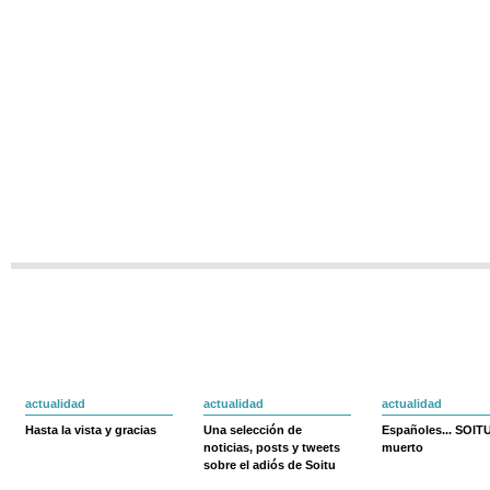
actualidad
actualidad
actualidad
Hasta la vista y gracias
Una selección de
Españoles... SOIT
noticias, posts y tweets
muerto
sobre el adiós de Soitu