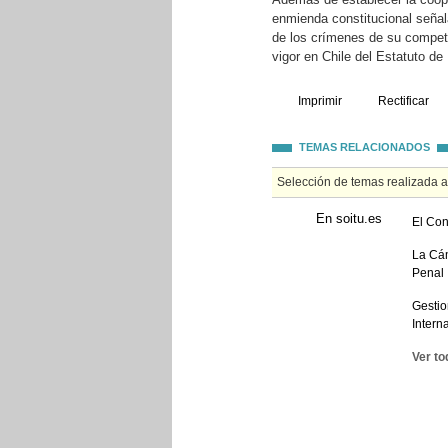
enmienda constitucional señala
de los crímenes de su compete
vigor en Chile del Estatuto d
Imprimir
Rectificar
TEMAS RELACIONADOS
Selección de temas realizada 
En soitu.es
El Con
La Cám
Penal 
Gestio
Intern
Ver to