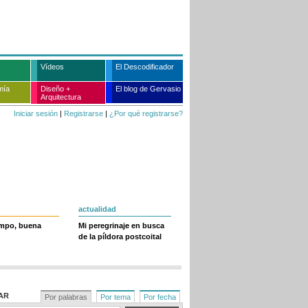
Vídeos
El Descodificador
mía
Diseño +
El blog de Gervasio
Arquitectura
Iniciar sesión
|
Registrarse
|
¿Por qué registrarse?
actualidad
empo, buena
Mi peregrinaje en busca
de la píldora postcoital
AR
Por palabras
Por tema
Por fecha