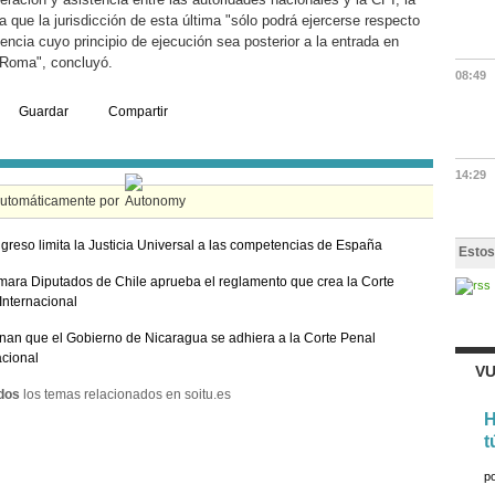
 que la jurisdicción de esta última "sólo podrá ejercerse respecto
ncia cuyo principio de ejecución sea posterior a la entrada en
e Roma", concluyó.
08:49
Guardar
Compartir
14:29
automáticamente por
greso limita la Justicia Universal a las competencias de España
Estos
ara Diputados de Chile aprueba el reglamento que crea la Corte
Internacional
nan que el Gobierno de Nicaragua se adhiera a la Corte Penal
acional
VU
dos
los temas relacionados en soitu.es
H
t
p