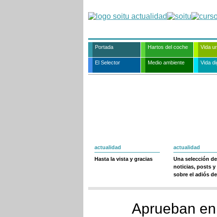
Portada
Hartos del coche
Vida u
El Selector
Medio ambiente
Vida dig
actualidad
actualidad
Hasta la vista y gracias
Una selección de
noticias, posts y
sobre el adiós de
Aprueban en 