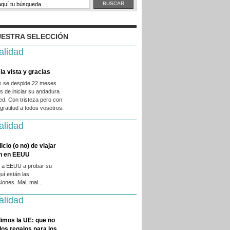
ESTRA SELECCIÓN
alidad
la vista y gracias
es se despide 22 meses
 de iniciar su andadura
ed. Con tristeza pero con
ratitud a todos vosotros.
alidad
licio (o no) de viajar
en en EEUU
 a EEUU a probar su
quí están las
iones. Mal, mal...
alidad
imos la UE: que no
 los regalos para los