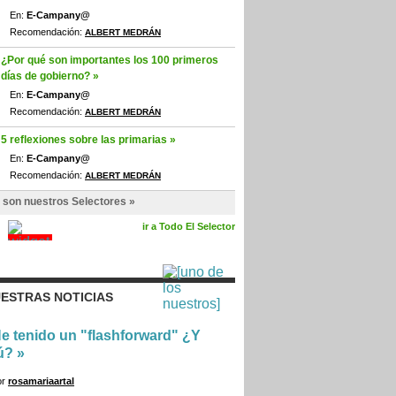
En:
E-Campany@
Recomendación:
ALBERT MEDRÁN
¿Por qué son importantes los 100 primeros
días de gobierno? »
En:
E-Campany@
Recomendación:
ALBERT MEDRÁN
5 reflexiones sobre las primarias »
En:
E-Campany@
Recomendación:
ALBERT MEDRÁN
 son nuestros Selectores »
ir a Todo El Selector
ESTRAS NOTICIAS
e tenido un "flashforward" ¿Y
ú?
»
or
rosamariaartal