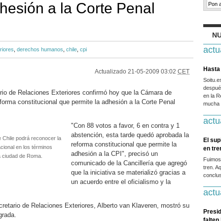
dhesión a la Corte Penal
NU
actu
riores
,
derechos humanos
,
chile
,
cpi
Hasta 
Actualizado
21-05-2009 03:02
CET
Soitu.
después
erio de Relaciones Exteriores confirmó hoy que la Cámara de
en la R
forma constitucional que permite la adhesión a la Corte Penal
mucha g
actu
"Con 88 votos a favor, 6 en contra y 1
abstención, esta tarde quedó aprobada la
e Chile podrá reconocer la
El sup
reforma constitucional que permite la
acional en los términos
en tr
adhesión a la CPI", precisó un
la ciudad de Roma.
Fuimos
comunicado de la Cancillería que agregó
tren. A
que la iniciativa se materializó gracias a
conclus
un acuerdo entre el oficialismo y la
actu
secretario de Relaciones Exteriores, Alberto van Klaveren, mostró su
Presid
grada.
falten