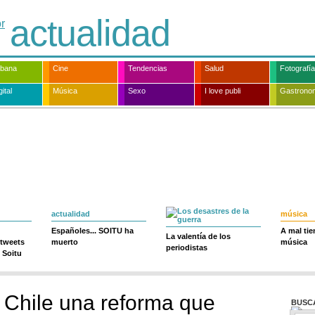
actualidad
rbana
Cine
Tendencias
Salud
Fotografía
ital
Música
Sexo
I love publi
Gastrono
actualidad
música
Españoles... SOITU ha
A mal ti
La valentía de los
 tweets
muerto
música
periodistas
 Soitu
Chile una reforma que
BUSC