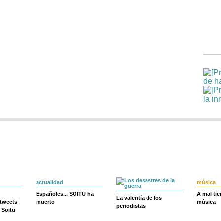
actualidad
música
Españoles... SOITU ha
A mal ti
La valentía de los
 tweets
muerto
música
periodistas
 Soitu