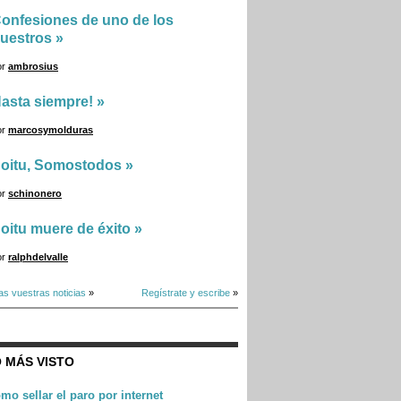
onfesiones de uno de los
uestros
»
or
ambrosius
asta siempre!
»
or
marcosymolduras
oitu, Somostodos
»
or
schinonero
oitu muere de éxito
»
or
ralphdelvalle
as vuestras noticias
»
Regístrate y escribe
»
 MÁS VISTO
mo sellar el paro por internet