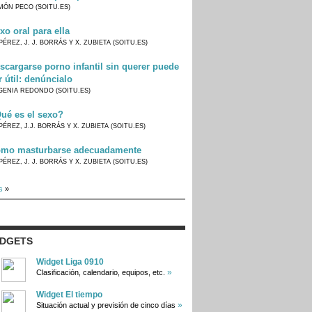
MÓN PECO (SOITU.ES)
xo oral para ella
PÉREZ, J. J. BORRÁS Y X. ZUBIETA (SOITU.ES)
scargarse porno infantil sin querer puede
r útil: denúncialo
GENIA REDONDO (SOITU.ES)
ué es el sexo?
PÉREZ, J.J. BORRÁS Y X. ZUBIETA (SOITU.ES)
mo masturbarse adecuadamente
PÉREZ, J. J. BORRÁS Y X. ZUBIETA (SOITU.ES)
s
»
IDGETS
Widget Liga 0910
»
Clasificación, calendario, equipos, etc.
Widget El tiempo
»
Situación actual y previsión de cinco días