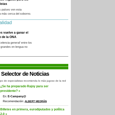
istas
s países ven esta
a más cerca del soborno.
alidad
es vuelve a ganar el
o de la ONA
xcelencia general' entre los
 grandes en lengua no
.
po de especialistas recomienda lo más jugoso de la red
¿Se ha preparado Rajoy para ser
presidente? »
En:
E-Campany@
Recomendación:
ALBERT MEDRÁN
Billetes en primera, eurodiputados y política
2.0 »