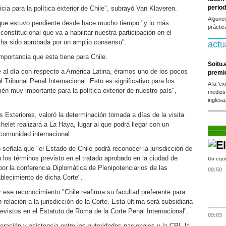
period
ia para la política exterior de Chile", subrayó Van Klaveren.
Alguno
que estuvo pendiente desde hace mucho tiempo "y lo más
práctic
onstitucional que va a habilitar nuestra participación en el
, ha sido aprobada por un amplio consenso".
actu
mportancia que esta tiene para Chile.
Soitu.
e al día con respecto a América Latina, éramos uno de los pocos
premi
 Tribunal Penal Internacional. Esto es significativo para los
A la 'e
n muy importante para la política exterior de nuestro país",
medios
inglesa
 Exteriores, valoró la determinación tomada a días de la visita
helet realizará a La Haya, lugar al que podrá llegar con un
comunidad internacional.
 señala que "el Estado de Chile podrá reconocer la jurisdicción de
n los términos previsto en el tratado aprobado en la ciudad de
Un equi
por la conferencia Diplomática de Plenipotenciarios de las
08:50
blecimiento de dicha Corte".
r ese reconocimiento "Chile reafirma su facultad preferente para
n relación a la jurisdicción de la Corte. Esta última será subsidiaria
revistos en el Estatuto de Roma de la Corte Penal Internacional".
09:03
ración y asistencia entre las autoridades nacionales y la CPI, la