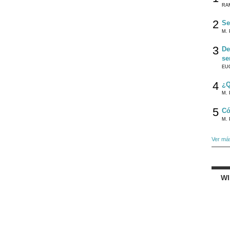
RA
2
Se
M. 
3
De
se
EU
4
¿Q
M. 
5
Có
M. 
Ver má
W