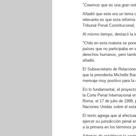
"Creemos que es una gran notic
Añadió que este era un tema 
relevante es que esta reforma c
Tribunal Penal Constitucional
Al mismo tiempo, destacó la i
"Chile en esta materia se pon
países que no participaba en el
derechos humanos, pero tambié
añadió.
El Subsecretario de Relaciones
que la presidenta Michelle Bac
mensaje muy positivo para la 
En lo fundamental, el proyecto
la Corte Penal Internacional e
Roma, el 17 de julio de 1998, 
Naciones Unidas sobre el esta
El texto agrega que al efectua
ejercer su jurisdicción penal e
a la primera en los términos p
Además de establecer la coope