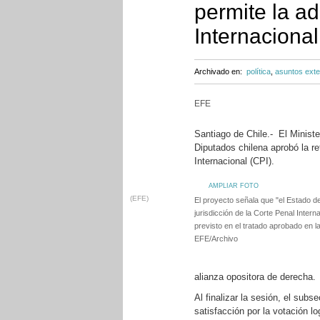
permite la a
Internacional
Archivado en:
política
,
asuntos exte
EFE
Santiago de Chile.- El Minist
Diputados chilena aprobó la re
Internacional (CPI).
AMPLIAR FOTO
(EFE)
El proyecto señala que "el Estado d
jurisdicción de la Corte Penal Intern
previsto en el tratado aprobado en 
EFE/Archivo
alianza opositora de derecha.
Al finalizar la sesión, el sub
satisfacción por la votación lo