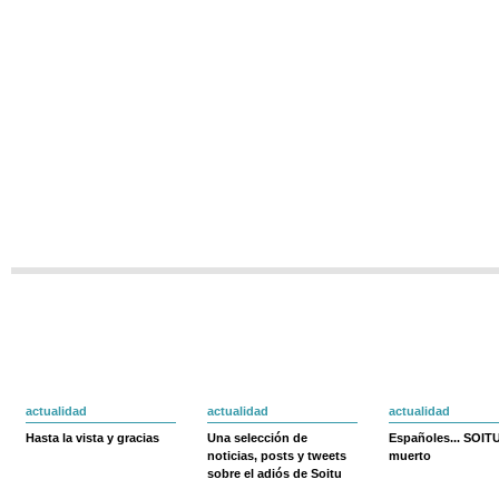
actualidad
actualidad
actualidad
Hasta la vista y gracias
Una selección de
Españoles... SOIT
noticias, posts y tweets
muerto
sobre el adiós de Soitu