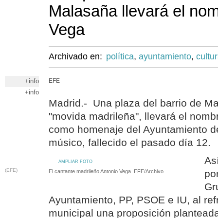
Malasaña llevará el no
Vega
Archivado en:
política
,
ayuntamiento
,
cultu
+info
EFE
+info
Madrid.- Una plaza del barrio de Ma
"movida madrileña", llevará el nomb
como homenaje del Ayuntamiento de
músico, fallecido el pasado día 12.
As
AMPLIAR FOTO
(EFE)
po
El cantante madrileño Antonio Vega. EFE/Archivo
Gr
Ayuntamiento, PP, PSOE e IU, al ref
municipal una proposición plantead