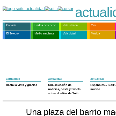
actual
Portada
Hartos del coche
Vida urbana
Cine
El Selector
Medio ambiente
Vida digital
Música
actualidad
actualidad
actualidad
Hasta la vista y gracias
Una selección de
Españoles... SOIT
noticias, posts y tweets
muerto
sobre el adiós de Soitu
Una plaza del barrio ma