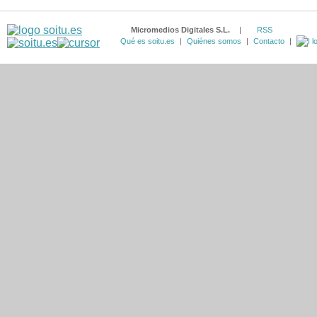
Micromedios Digitales S.L.
|
RSS
Qué es soitu.es
|
Quiénes somos
|
Contacto
|