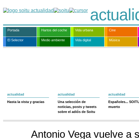
actual
Portada
Hartos del coche
Vida urbana
Cine
El Selector
Medio ambiente
Vida digital
Música
actualidad
actualidad
actualidad
Hasta la vista y gracias
Una selección de
Españoles... SOIT
noticias, posts y tweets
muerto
sobre el adiós de Soitu
Antonio Vega vuelve a 