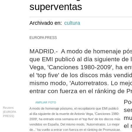
superventas
Archivado en:
cultura
EUROPA PRESS
MADRID.- A modo de homenaje póstu
que EMI publicó al día siguiente de 
Vega, 'Canciones 1980-2009', ha e
el 'top five' de los discos más vend
mismo modo, 'Autorretratos. Lo mejor
entrar con fuerza en el ránking de 
Po
AMPLIAR FOTO
Reuters
se
A modo de homenaje póstumo, el recopilatorio que EMI publicó
(EUROPA
al día siguiente de la muerte de Antonio Vega, 'Canciones 1980-
PRESS)
mu
2009', ha entrado esta semana en el 'top five' de los discos más
el 
vendidos en España. Del mismo modo, 'Autorretratos. Lo mejor
de...' ha vuelto a entrar con fuerza en el ránking de Promusicae.