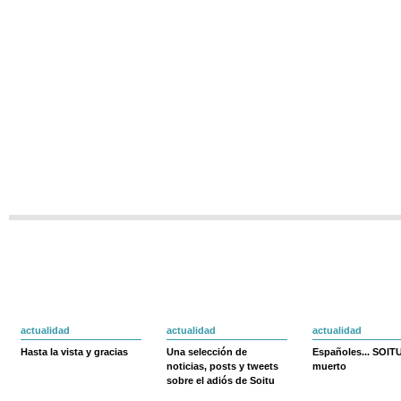
actualidad
actualidad
actualidad
Hasta la vista y gracias
Una selección de
Españoles... SOIT
noticias, posts y tweets
muerto
sobre el adiós de Soitu