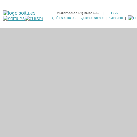
Micromedios Digitales S.L.
|
RSS
Qué es soitu.es
|
Quiénes somos
|
Contacto
|