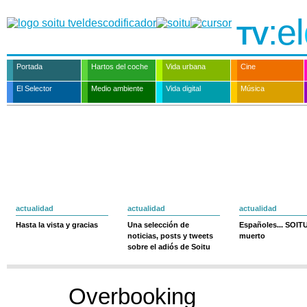
:el
TV
Portada
Hartos del coche
Vida urbana
Cine
El Selector
Medio ambiente
Vida digital
Música
actualidad
actualidad
actualidad
Hasta la vista y gracias
Una selección de
Españoles... SOIT
noticias, posts y tweets
muerto
sobre el adiós de Soitu
Overbooking