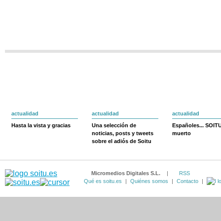
actualidad
actualidad
actualidad
Hasta la vista y gracias
Una selección de
Españoles... SOIT
noticias, posts y tweets
muerto
sobre el adiós de Soitu
Micromedios Digitales S.L.
|
RSS
Qué es soitu.es
|
Quiénes somos
|
Contacto
|