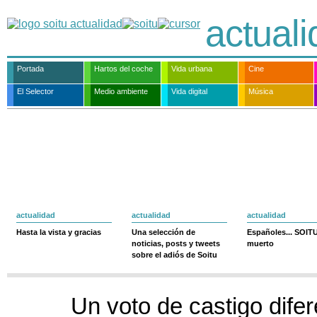
actual
Portada
Hartos del coche
Vida urbana
Cine
El Selector
Medio ambiente
Vida digital
Música
actualidad
actualidad
actualidad
Hasta la vista y gracias
Una selección de
Españoles... SOIT
noticias, posts y tweets
muerto
sobre el adiós de Soitu
Un voto de castigo difer