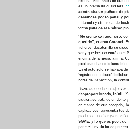
historia. Pero antes de que co
es un internauta cualquiera:
cr
administra un puñado de pág
demandas por lo penal y por
Elitemula y etmusica, de hech
forma parte de ese mismo proc
"
Me siento extraño, raro, c
querido", cuenta Coronel
. E
ficheros, desatornilló su disc
ver y que incluso entró en el
encima de la mesa, afirma. Cu
pidió que el auto le fuera leí
En el auto sólo se hablaba de
'registro domiciliario' "brilla
horas de inspección, la comisi
Bravo se queda sin adjetivos a
desproporcionada, inútil
. "S
siquiera se trata de un delito 
en manos de otro abogado, Jav
explica. Los representantes 
producido una "tergiversación 
SGAE, y lo que es peor, de l
parte el juez titular de prime