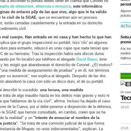
rras a esconder tu portátil debes tener en cuenta que Coronel no
period
eador de elitetorrent, elitemula o etmusica
,
este informático
Alguno
inas de enlaces p2p de las que vive, algo que le ha valido
práctic
 lo civil de la SGAE
, que se encuentran aún en proceso.
o, están cerradas cautelarmente y la entrada en su domicilio
actu
edimiento civil.
on mal cuerpo. Han entrado en mi casa y han hecho lo que han
Soitu.
premi
xplica que el grupo inspeccionó su portátil, hizo 'clic' en algunos
o duro para extraerlo, rebuscó en unas cajas que nada tenían que
A la 'e
 PC de su hermano. Tras la inspección había seis discos duros
medios
inglesa
ando por fin localizó por teléfono al abogado
David Bravo
, éste
do y les exigió que abandonaran el domicilio de Coronel. ¿El motivo?
 "una medida de aseguramiento de pruebas" y en él, los términos
ban por su ausencia", nos explica el abogado. Después de las dos
ón abandonó la casa con sólo un disco duro, el de su portátil.
l describir lo sucedido:
una locura, una medida
Un equi
e trata de algo inaudito hasta en los delitos más graves y esto ni
Tec
ya que hablamos de la vía civil", afirma. Incluso ha dejado el caso
ier de la Cueva, por si debe ponerse a disposición de la defensa,
18:23
de la SGAE que hemos consultado, en cambio, creen que se ha
de la realidad" y un
"intento de ensuciar el nombre de la
a justicia
". "Se trata de una comisión judicial de la que forma
17:21
ra instancia de Moguer, no unos indocumentados", explican. La