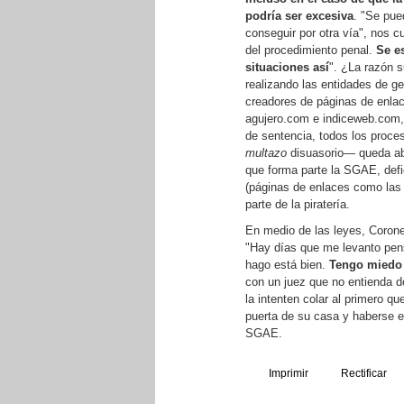
podría ser excesiva
. "Se pue
conseguir por otra vía", nos 
del procedimiento penal.
Se e
situaciones así
". ¿La razón s
realizando las entidades de ge
creadores de páginas de enla
agujero.com e indiceweb.com, 
de sentencia, todos los proce
multazo
disuasorio— queda abi
que forma parte la SGAE, defi
(páginas de enlaces como las 
parte de la piratería.
En medio de las leyes, Coronel
"Hay días que me levanto pen
hago está bien.
Tengo miedo 
con un juez que no entienda d
la intenten colar al primero qu
puerta de su casa y haberse 
SGAE.
Imprimir
Rectificar