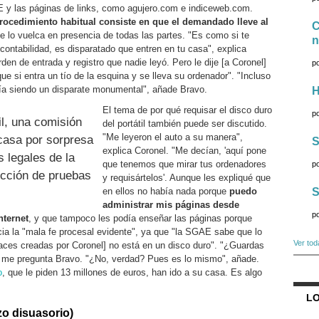
E y las páginas de links, como agujero.com e indiceweb.com.
procedimiento habitual consiste en que el demandado lleve al
C
e lo vuelca en presencia de todas las partes. "Es como si te
n
 contabilidad, es disparatado que entren en tu casa", explica
den de entrada y registro que nadie leyó. Pero le dije [a Coronel]
p
ue si entra un tío de la esquina y se lleva su ordenador". "Incluso
iría siendo un disparate monumental", añade Bravo.
H
El tema de por qué requisar el disco duro
p
il, una comisión
del portátil también puede ser discutido.
"Me leyeron el auto a su manera",
 casa por sorpresa
S
explica Coronel. "Me decían, 'aquí pone
s legales de la
que tenemos que mirar tus ordenadores
p
rucción de pruebas
y requisártelos'. Aunque les expliqué que
S
en ellos no había nada porque
puedo
administrar mis páginas desde
p
nternet
, y que tampoco les podía enseñar las páginas porque
ia la "mala fe procesal evidente", ya que "la SGAE sabe que lo
Ver tod
aces creadas por Coronel] no está en un disco duro". "¿Guardas
", me pregunta Bravo. "¿No, verdad? Pues es lo mismo", añade.
o
, que le piden 13 millones de euros, han ido a su casa. Es algo
LO
azo disuasorio)