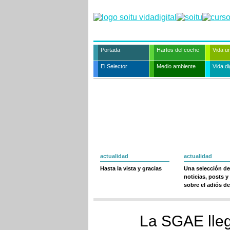
Portada
Hartos del coche
Vida u
El Selector
Medio ambiente
Vida dig
actualidad
actualidad
Hasta la vista y gracias
Una selección de
noticias, posts y
sobre el adiós de
La SGAE llega