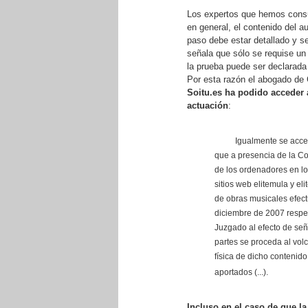
Los expertos que hemos consul
en general, el contenido del a
paso debe estar detallado y se
señala que sólo se requise un 
la prueba puede ser declarada 
Por esta razón el abogado de C
Soitu.es ha podido acceder a
actuación
:
Igualmente se acce
que a presencia de la Co
de los ordenadores en l
sitios web elitemula y e
de obras musicales efec
diciembre de 2007 respe
Juzgado al efecto de seña
partes se proceda al vol
física de dicho contenido
aportados (...).
Incluso en el caso de que la