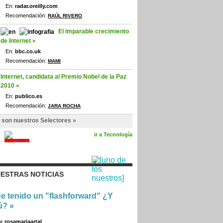
En:
radar.oreilly.com
Recomendación:
RAÚL RIVERO
El imparable crecimiento
de Internet »
En:
bbc.co.uk
Recomendación:
MAMI
Internet, candidata al Premio Nobel de la Paz
2010 »
En:
publico.es
Recomendación:
JARA ROCHA
 son nuestros Selectores »
ir a Tecnología
ESTRAS NOTICIAS
e tenido un "flashforward" ¿Y
ú?
»
or
rosamariaartal