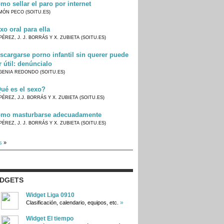
mo sellar el paro por internet
MÓN PECO (SOITU.ES)
xo oral para ella
PÉREZ, J. J. BORRÁS Y X. ZUBIETA (SOITU.ES)
scargarse porno infantil sin querer puede
r útil: denúncialo
GENIA REDONDO (SOITU.ES)
ué es el sexo?
PÉREZ, J.J. BORRÁS Y X. ZUBIETA (SOITU.ES)
mo masturbarse adecuadamente
PÉREZ, J. J. BORRÁS Y X. ZUBIETA (SOITU.ES)
s
»
IDGETS
Widget Liga 0910
»
Clasificación, calendario, equipos, etc.
Widget El tiempo