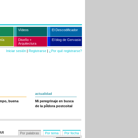
Vídeos
El Descodificador
mía
Diseño +
El blog de Gervasio
Arquitectura
Iniciar sesión
|
Registrarse
|
¿Por qué registrarse?
actualidad
empo, buena
Mi peregrinaje en busca
de la píldora postcoital
AR
Por palabras
Por tema
Por fecha