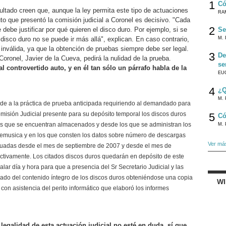
1
Có
tado creen que, aunque la ley permita este tipo de actuaciones
RA
uto que presentó la comisión judicial a Coronel es decisivo. "Cada
2
Se
 debe justificar por qué quieren el disco duro. Por ejemplo, si se
M. 
disco duro no se puede ir más allá", explican. En caso contrario,
inválida, ya que la obtención de pruebas siempre debe ser legal.
3
De
oronel, Javier de la Cueva, pedirá la nulidad de la prueba.
se
l controvertido auto, y en él tan sólo un párrafo habla de la
EU
4
¿Q
M. 
de a la práctica de prueba anticipada requiriendo al demandado para
misión Judicial presente para su depósito temporal los discos duros
5
Có
os que se encuentran almacenados y desde los que se administran los
M. 
litemusica y en los que consten los datos sobre número de descargas
Ver má
tuadas desde el mes de septiembre de 2007 y desde el mes de
ctivamente. Los citados discos duros quedarán en depósito de este
lar día y hora para que a presencia del Sr Secretario Judicial y las
cado del contenido íntegro de los discos duros obteniéndose una copia
W
 con asistencia del perito informático que elaboró los informes
 legalidad de esta actuación judicial no esté en duda, sí que