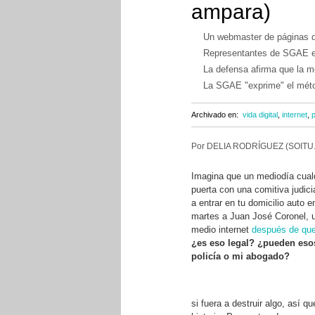
ampara)
Un webmaster de páginas de
Representantes de SGAE ent
La defensa afirma que la m
La SGAE "exprime" el método
Archivado en:
vida digital
,
internet
,
p
Por DELIA RODRÍGUEZ (SOITU
Imagina que un mediodía cualqu
puerta con una comitiva judici
a entrar en tu domicilio auto e
martes a Juan José Coronel, u
medio internet
después de que 
¿es eso legal? ¿pueden esos
policía o mi abogado?
si fuera a destruir algo, así q