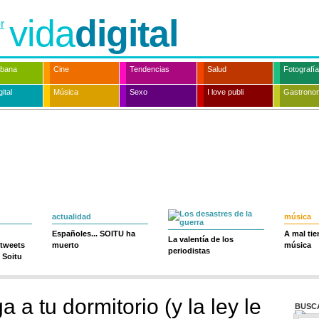
vida
digital
rbana
Cine
Tendencias
Salud
Fotografía
ital
Música
Sexo
I love publi
Gastrono
actualidad
música
Españoles... SOITU ha
A mal ti
La valentía de los
 tweets
muerto
música
periodistas
 Soitu
 a tu dormitorio (y la ley le
BUSC