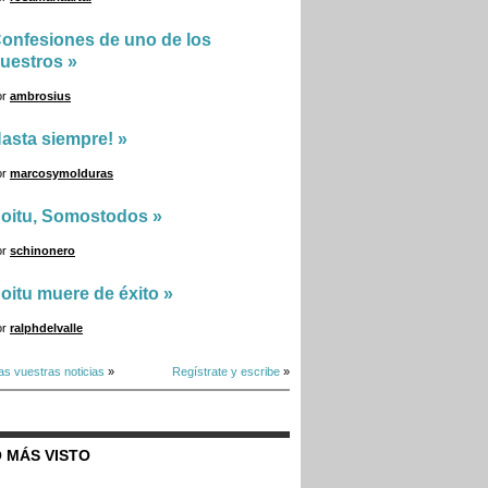
onfesiones de uno de los
uestros
»
or
ambrosius
asta siempre!
»
or
marcosymolduras
oitu, Somostodos
»
or
schinonero
oitu muere de éxito
»
or
ralphdelvalle
as vuestras noticias
»
Regístrate y escribe
»
 MÁS VISTO