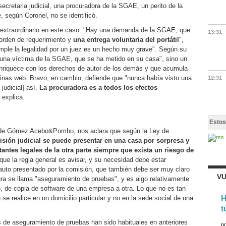
cretaria judicial, una procuradora de la SGAE, un perito de la
 según Coronel, no se identificó.
xtraordinario en este caso. "Hay una demanda de la SGAE, que
13:31
orden de requerimiento y
una entrega voluntaria del portátil
",
umple la legalidad por un juez es un hecho muy grave". Según su
"una víctima de la SGAE, que se ha metido en su casa", sino un
enriquece con los derechos de autor de los demás y que acumula
ginas web. Bravo, en cambio, defiende que "nunca había visto una
12:31
judicial] así.
La procuradora es a todos los efectos
, explica.
Estos
 de Gómez Acebo&Pombo, nos aclara que según la Ley de
sión judicial se puede presentar en una casa por sorpresa y
tantes legales de la otra parte siempre que exista un riesgo de
que la regla general es avisar, y su necesidad debe estar
 auto presentado por la comisión, que también debe ser muy claro
VU
ura se llama "aseguramiento de pruebas", y es algo relativamente
o, de copia de software de una empresa a otra. Lo que no es tan
H
 se realice en un domicilio particular y no en la sede social de una
t
 de aseguramiento de pruebas han sido habituales en anteriores
p