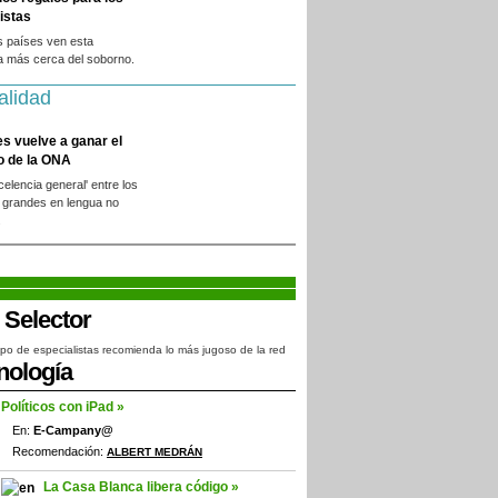
istas
s países ven esta
a más cerca del soborno.
alidad
es vuelve a ganar el
o de la ONA
xcelencia general' entre los
 grandes en lengua no
.
po de especialistas recomienda lo más jugoso de la red
nología
Políticos con iPad »
En:
E-Campany@
Recomendación:
ALBERT MEDRÁN
La Casa Blanca libera código »