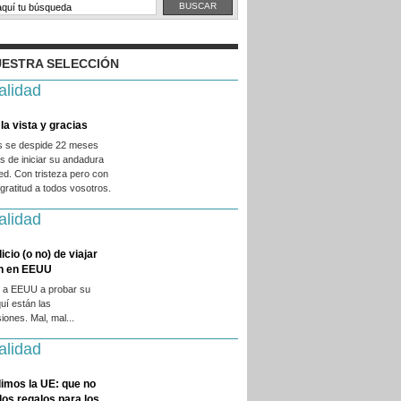
ESTRA SELECCIÓN
alidad
la vista y gracias
es se despide 22 meses
 de iniciar su andadura
ed. Con tristeza pero con
ratitud a todos vosotros.
alidad
licio (o no) de viajar
en en EEUU
 a EEUU a probar su
quí están las
iones. Mal, mal...
alidad
imos la UE: que no
 los regalos para los