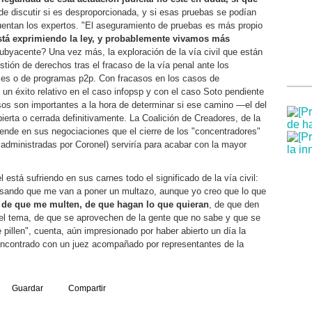
de discutir si es desproporcionada, y si esas pruebas se podían
cuentan los expertos. "El aseguramiento de pruebas es más propio
stá exprimiendo la ley, y probablemente vivamos más
ubyacente? Una vez más, la exploración de la vía civil que están
stión de derechos tras el fracaso de la vía penal ante los
ces o de programas p2p. Con fracasos en los casos de
un éxito relativo en el caso infopsp y con el caso Soto pendiente
sos son importantes a la hora de determinar si ese camino —el del
erta o cerrada definitivamente. La Coalición de Creadores, de la
ende en sus negociaciones que el cierre de los "concentradores"
administradas por Coronel) serviría para acabar con la mayor
 está sufriendo en sus carnes todo el significado de la vía civil:
sando que me van a poner un multazo, aunque yo creo que lo que
de que me multen, de que hagan lo que quieran
, de que den
el tema, de que se aprovechen de la gente que no sabe y que se
e pillen", cuenta, aún impresionado por haber abierto un día la
encontrado con un juez acompañado por representantes de la
Guardar
Compartir