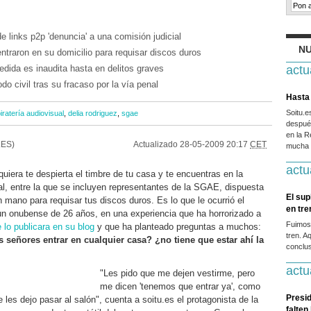
 links p2p 'denuncia' a una comisión judicial
NU
raron en su domicilio para requisar discos duros
edida es inaudita hasta en delitos graves
actu
 civil tras su fracaso por la vía penal
Hasta 
Soitu.
iratería audiovisual
,
delia rodriguez
,
sgae
después
en la R
.ES)
Actualizado
28-05-2009 20:17
CET
mucha g
actu
iera te despierta el timbre de tu casa y te encuentras en la
al, entre la que se incluyen representantes de la SGAE, dispuesta
El sup
n mano para requisar tus discos duros. Es lo que le ocurrió el
en tr
n onubense de 26 años, en una experiencia que ha horrorizado a
Fuimos
lo publicara en su blog
y que ha planteado preguntas a muchos:
tren. A
 señores entrar en cualquier casa? ¿no tiene que estar ahí la
conclus
actu
"Les pido que me dejen vestirme, pero
me dicen 'tenemos que entrar ya', como
Presid
ue les dejo pasar al salón", cuenta a soitu.es el protagonista de la
falten