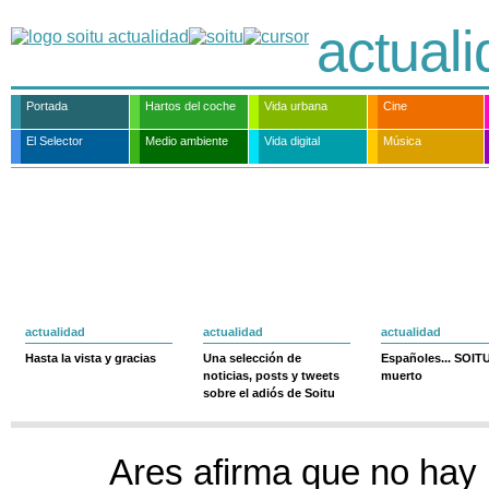
actual
Portada
Hartos del coche
Vida urbana
Cine
El Selector
Medio ambiente
Vida digital
Música
actualidad
actualidad
actualidad
Hasta la vista y gracias
Una selección de
Españoles... SOIT
noticias, posts y tweets
muerto
sobre el adiós de Soitu
Ares afirma que no hay