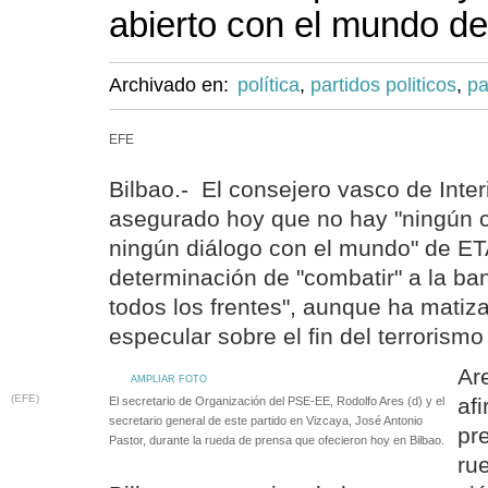
abierto con el mundo d
Archivado en:
política
,
partidos politicos
,
pa
EFE
Bilbao.- El consejero vasco de Inter
asegurado hoy que no hay "ningún ca
ningún diálogo con el mundo" de ET
determinación de "combatir" a la ban
todos los frentes", aunque ha mati
especular sobre el fin del terrorismo
Ar
AMPLIAR FOTO
(EFE)
af
El secretario de Organización del PSE-EE, Rodolfo Ares (d) y el
secretario general de este partido en Vizcaya, José Antonio
pr
Pastor, durante la rueda de prensa que ofecieron hoy en Bilbao.
ru