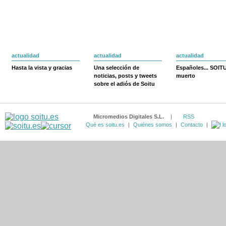
actualidad
actualidad
actualidad
Hasta la vista y gracias
Una selección de
Españoles... SOIT
noticias, posts y tweets
muerto
sobre el adiós de Soitu
Micromedios Digitales S.L.
|
RSS
Qué es soitu.es
|
Quiénes somos
|
Contacto
|