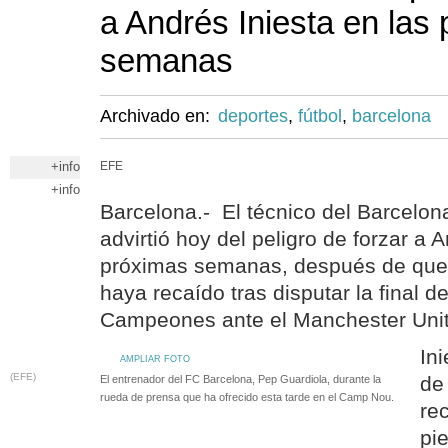
a Andrés Iniesta en las
semanas
Archivado en:
deportes
,
fútbol
,
barcelona
+info
EFE
+info
Barcelona.- El técnico del Barcelon
advirtió hoy del peligro de forzar a 
próximas semanas, después de que
haya recaído tras disputar la final d
Campeones ante el Manchester Uni
Ini
AMPLIAR FOTO
(EFE)
de
El entrenador del FC Barcelona, Pep Guardiola, durante la
rueda de prensa que ha ofrecido esta tarde en el Camp Nou.
rec
pi