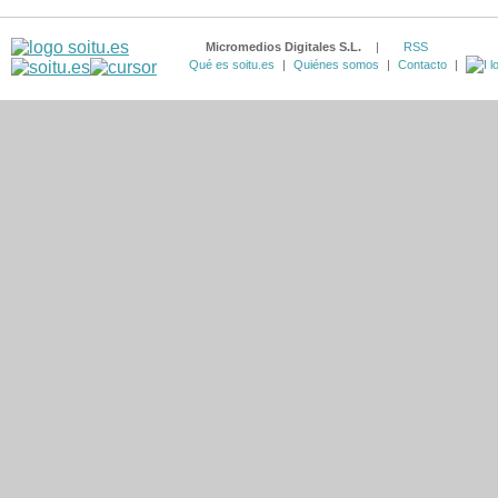
Micromedios Digitales S.L.
|
RSS
Qué es soitu.es
|
Quiénes somos
|
Contacto
|