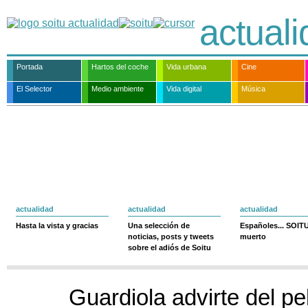
actual
Portada
Hartos del coche
Vida urbana
Cine
El Selector
Medio ambiente
Vida digital
Música
actualidad
actualidad
actualidad
Hasta la vista y gracias
Una selección de
Españoles... SOIT
noticias, posts y tweets
muerto
sobre el adiós de Soitu
Guardiola advirte del pe