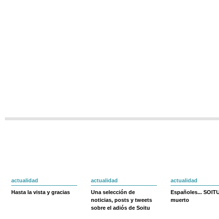
actualidad
actualidad
actualidad
Hasta la vista y gracias
Una selección de
Españoles... SOIT
noticias, posts y tweets
muerto
sobre el adiós de Soitu