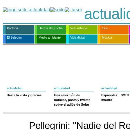
actual
Portada
Hartos del coche
Vida urbana
Cine
El Selector
Medio ambiente
Vida digital
Música
actualidad
actualidad
actualidad
Hasta la vista y gracias
Una selección de
Españoles... SOIT
noticias, posts y tweets
muerto
sobre el adiós de Soitu
Pellegrini: "Nadie del R