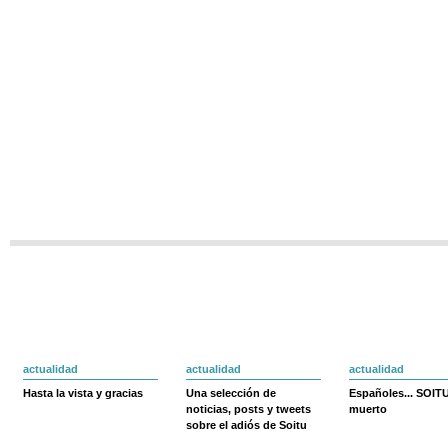
actualidad
actualidad
actualidad
Hasta la vista y gracias
Una selección de
Españoles... SOIT
noticias, posts y tweets
muerto
sobre el adiós de Soitu