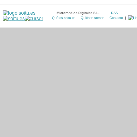
Micromedios Digitales S.L.
|
RSS
Qué es soitu.es
|
Quiénes somos
|
Contacto
|