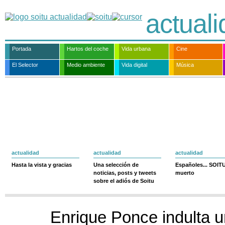
actual
Portada
Hartos del coche
Vida urbana
Cine
El Selector
Medio ambiente
Vida digital
Música
actualidad
actualidad
actualidad
Hasta la vista y gracias
Una selección de
Españoles... SOIT
noticias, posts y tweets
muerto
sobre el adiós de Soitu
Enrique Ponce indulta u