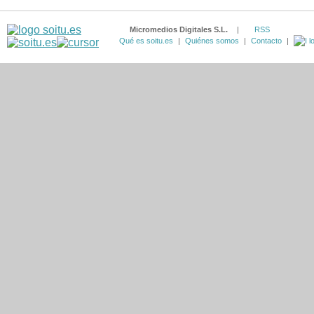
Micromedios Digitales S.L.
|
RSS
Qué es soitu.es
|
Quiénes somos
|
Contacto
|