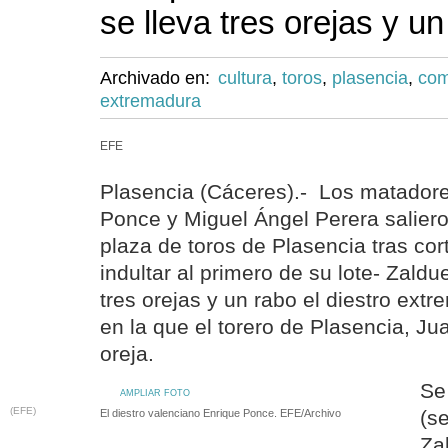
se lleva tres orejas y u
Archivado en:
cultura
,
toros
,
plasencia
,
com
extremadura
EFE
Plasencia (Cáceres).- Los matadore
Ponce y Miguel Ángel Perera salier
plaza de toros de Plasencia tras cor
indultar al primero de su lote- Zaldu
tres orejas y un rabo el diestro ext
en la que el torero de Plasencia, J
oreja.
Se 
AMPLIAR FOTO
(EFE)
(se
El diestro valenciano Enrique Ponce. EFE/Archivo
Za