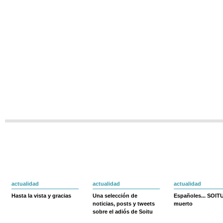
actualidad
actualidad
actualidad
Hasta la vista y gracias
Una selección de
Españoles... SOIT
noticias, posts y tweets
muerto
sobre el adiós de Soitu