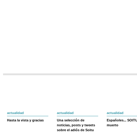
actualidad
actualidad
actualidad
Hasta la vista y gracias
Una selección de
Españoles... SOIT
noticias, posts y tweets
muerto
sobre el adiós de Soitu