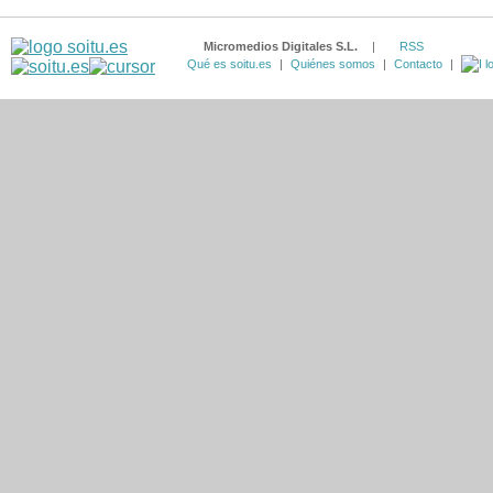
Micromedios Digitales S.L.
|
RSS
Qué es soitu.es
|
Quiénes somos
|
Contacto
|