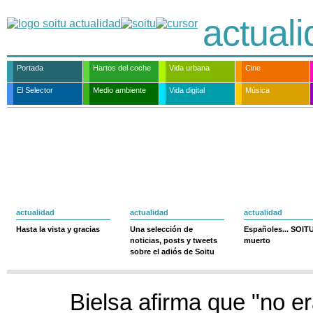
actual
Portada
Hartos del coche
Vida urbana
Cine
El Selector
Medio ambiente
Vida digital
Música
actualidad
actualidad
actualidad
Hasta la vista y gracias
Una selección de
Españoles... SOIT
noticias, posts y tweets
muerto
sobre el adiós de Soitu
Bielsa afirma que "no er