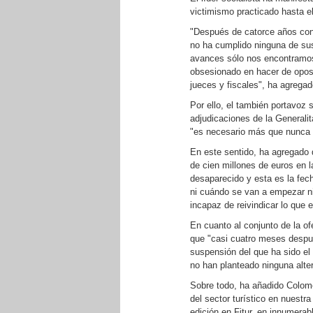
victimismo practicado hasta e
"Después de catorce años con 
no ha cumplido ninguna de sus
avances sólo nos encontramos
obsesionado en hacer de oposi
jueces y fiscales", ha agrega
Por ello, el también portavoz 
adjudicaciones de la Generali
"es necesario más que nunca q
En este sentido, ha agregado 
de cien millones de euros en l
desaparecido y esta es la fec
ni cuándo se van a empezar ni
incapaz de reivindicar lo que 
En cuanto al conjunto de la of
que "casi cuatro meses despué
suspensión del que ha sido el 
no han planteado ninguna alter
Sobre todo, ha añadido Colome
del sector turístico en nuestr
edición en Fitur, en innumerab