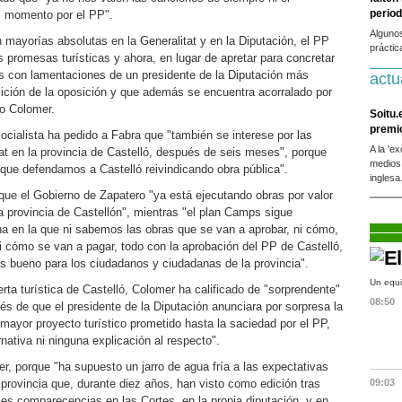
period
l momento por el PP".
Alguno
mayorías absolutas en la Generalitat y en la Diputación, el PP
práctic
 promesas turísticas y ahora, en lugar de apretar para concretar
 con lamentaciones de un presidente de la Diputación más
actu
ción de la oposición y que además se encuentra acorralado por
do Colomer.
Soitu.
premi
socialista ha pedido a Fabra que "también se interese por las
A la 'e
tat en la provincia de Castelló, después de seis meses", porque
medios
ue defendamos a Castelló reivindicando obra pública".
inglesa
que el Gobierno de Zapatero "ya está ejecutando obras por valor
a provincia de Castellón", mientras "el plan Camps sigue
ha en la que ni sabemos las obras que se van a aprobar, ni cómo,
 cómo se van a pagar, todo con la aprobación del PP de Castelló,
es bueno para los ciudadanos y ciudadanas de la provincia".
Un equi
erta turística de Castelló, Colomer ha calificado de "sorprendente"
08:50
s de que el presidente de la Diputación anunciara por sorpresa la
mayor proyecto turístico prometido hasta la saciedad por el PP,
nativa ni ninguna explicación al respecto".
r, porque "ha supuesto un jarro de agua fría a las expectativas
a provincia que, durante diez años, han visto como edición tras
09:03
les comparecencias en las Cortes, en la propia diputación, y en