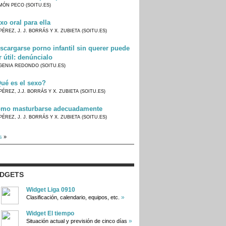
MÓN PECO (SOITU.ES)
xo oral para ella
PÉREZ, J. J. BORRÁS Y X. ZUBIETA (SOITU.ES)
scargarse porno infantil sin querer puede
r útil: denúncialo
GENIA REDONDO (SOITU.ES)
ué es el sexo?
PÉREZ, J.J. BORRÁS Y X. ZUBIETA (SOITU.ES)
mo masturbarse adecuadamente
PÉREZ, J. J. BORRÁS Y X. ZUBIETA (SOITU.ES)
s
»
IDGETS
Widget Liga 0910
»
Clasificación, calendario, equipos, etc.
Widget El tiempo
»
Situación actual y previsión de cinco días