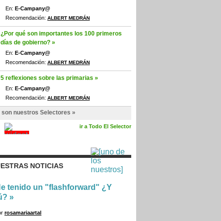
En:
E-Campany@
Recomendación:
ALBERT MEDRÁN
¿Por qué son importantes los 100 primeros
días de gobierno? »
En:
E-Campany@
Recomendación:
ALBERT MEDRÁN
5 reflexiones sobre las primarias »
En:
E-Campany@
Recomendación:
ALBERT MEDRÁN
 son nuestros Selectores »
ir a Todo El Selector
ESTRAS NOTICIAS
e tenido un "flashforward" ¿Y
ú?
»
or
rosamariaartal