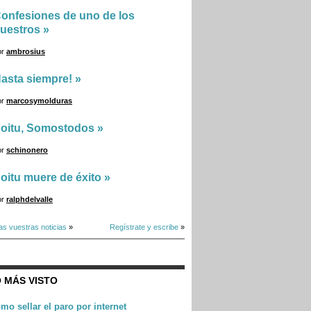
onfesiones de uno de los
uestros
»
or
ambrosius
asta siempre!
»
or
marcosymolduras
oitu, Somostodos
»
or
schinonero
oitu muere de éxito
»
or
ralphdelvalle
as vuestras noticias
»
Regístrate y escribe
»
 MÁS VISTO
mo sellar el paro por internet