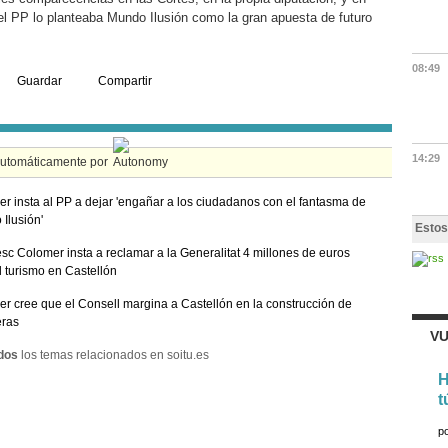
l PP lo planteaba Mundo Ilusión como la gran apuesta de futuro
08:49
Guardar
Compartir
14:29
automáticamente por
r insta al PP a dejar 'engañar a los ciudadanos con el fantasma de
Ilusión'
Estos
sc Colomer insta a reclamar a la Generalitat 4 millones de euros
l turismo en Castellón
r cree que el Consell margina a Castellón en la construcción de
eras
VU
dos
los temas relacionados en soitu.es
H
t
p