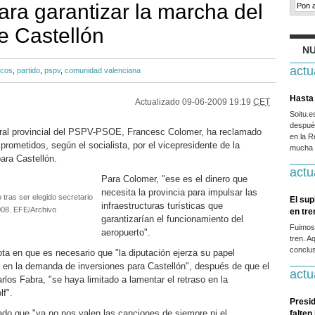
ara garantizar la marcha del
e Castellón
NU
actu
icos
,
partido
,
pspv
,
comunidad valenciana
Hasta 
Actualizado
09-06-2009 19:19
CET
Soitu.
después
neral provincial del PSPV-PSOE, Francesc Colomer, ha reclamado
en la R
prometidos, según el socialista, por el vicepresidente de la
mucha g
ara Castellón.
actu
Para Colomer, "ese es el dinero que
necesita la provincia para impulsar las
tras ser elegido secretario
El sup
infraestructuras turísticas que
008. EFE/Archivo
en tr
garantizarían el funcionamiento del
Fuimos
aeropuerto".
tren. A
conclus
ta en que es necesario que "la diputación ejerza su papel
alla en la demanda de inversiones para Castellón", después de que el
actu
arlos Fabra, "se haya limitado a lamentar el retraso en la
f".
Presid
tado que "ya no nos valen las canciones de siempre ni el
falten