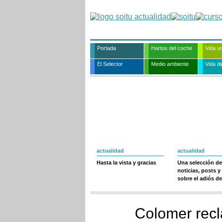
Portada
Hartos del coche
Vida u
El Selector
Medio ambiente
Vida dig
actualidad
actualidad
Hasta la vista y gracias
Una selección de
noticias, posts y
sobre el adiós de
Colomer recl