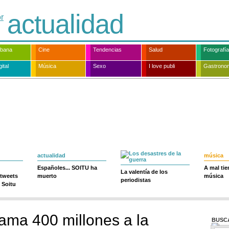
actualidad
rbana
Cine
Tendencias
Salud
Fotografía
ital
Música
Sexo
I love publi
Gastrono
actualidad
música
Españoles... SOITU ha
A mal ti
La valentía de los
 tweets
muerto
música
periodistas
 Soitu
ama 400 millones a la
BUSC