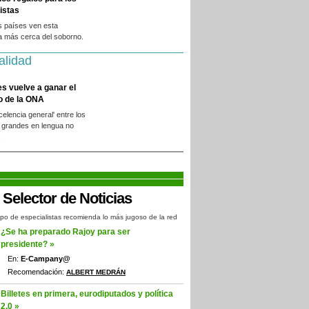
istas
s países ven esta
a más cerca del soborno.
alidad
es vuelve a ganar el
o de la ONA
xcelencia general' entre los
 grandes en lengua no
.
po de especialistas recomienda lo más jugoso de la red
¿Se ha preparado Rajoy para ser
presidente? »
En:
E-Campany@
Recomendación:
ALBERT MEDRÁN
Billetes en primera, eurodiputados y política
2.0 »