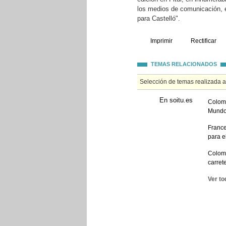
los medios de comunicación, e
para Castelló".
Imprimir
Rectificar
TEMAS RELACIONADOS
Selección de temas realizada 
En soitu.es
Colome
Mundo 
France
para e
Colome
carret
Ver to