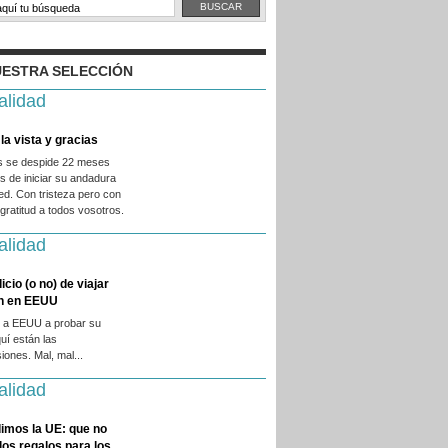
ESTRA SELECCIÓN
alidad
la vista y gracias
es se despide 22 meses
 de iniciar su andadura
ed. Con tristeza pero con
ratitud a todos vosotros.
alidad
licio (o no) de viajar
en en EEUU
 a EEUU a probar su
quí están las
iones. Mal, mal...
alidad
imos la UE: que no
 los regalos para los