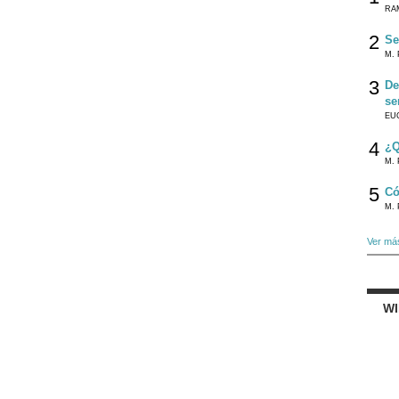
RA
2
Se
M. 
3
De
se
EU
4
¿Q
M. 
5
Có
M. 
Ver má
W