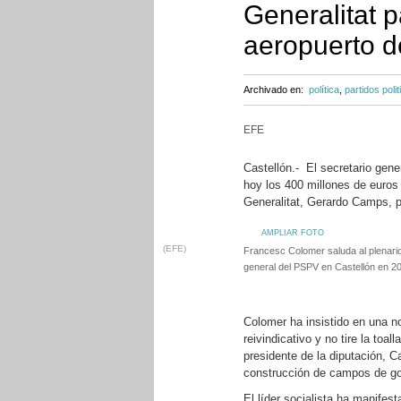
Generalitat p
aeropuerto d
Archivado en:
política
,
partidos polit
EFE
Castellón.- El secretario ge
hoy los 400 millones de euros 
Generalitat, Gerardo Camps, p
AMPLIAR FOTO
(EFE)
Francesc Colomer saluda al plenario 
general del PSPV en Castellón en 2
Colomer ha insistido en una no
reivindicativo y no tire la to
presidente de la diputación, C
construcción de campos de gol
El líder socialista ha manifes