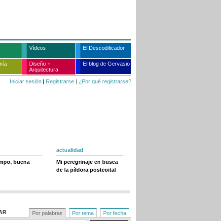
Vídeos
El Descodificador
mía
Diseño +
El blog de Gervasio
Arquitectura
Iniciar sesión
|
Registrarse
|
¿Por qué registrarse?
actualidad
empo, buena
Mi peregrinaje en busca
de la píldora postcoital
AR
Por palabras
Por tema
Por fecha