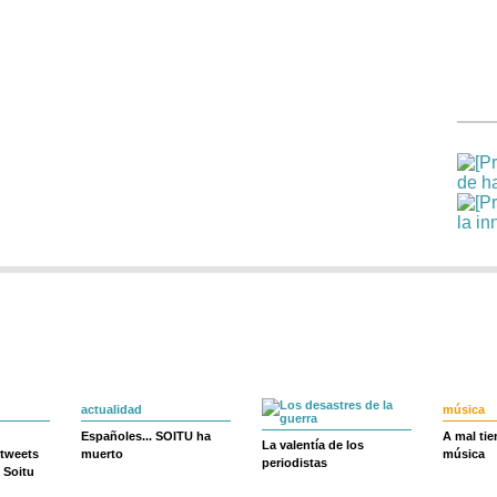
actualidad
música
Españoles... SOITU ha
A mal ti
La valentía de los
 tweets
muerto
música
periodistas
 Soitu