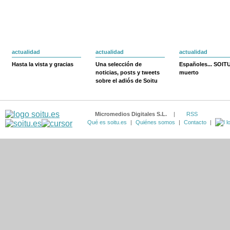
actualidad
actualidad
actualidad
Hasta la vista y gracias
Una selección de
Españoles... SOIT
noticias, posts y tweets
muerto
sobre el adiós de Soitu
Micromedios Digitales S.L.
|
RSS
Qué es soitu.es
|
Quiénes somos
|
Contacto
|