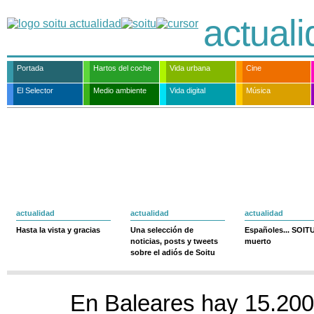
actual
Portada
Hartos del coche
Vida urbana
Cine
El Selector
Medio ambiente
Vida digital
Música
actualidad
actualidad
actualidad
Hasta la vista y gracias
Una selección de
Españoles... SOIT
noticias, posts y tweets
muerto
sobre el adiós de Soitu
En Baleares hay 15.200