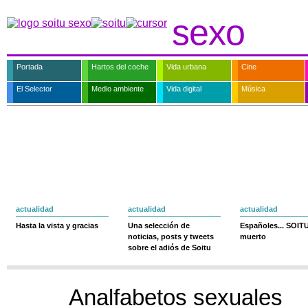
sexo
Portada
Hartos del coche
Vida urbana
Cine
El Selector
Medio ambiente
Vida digital
Música
actualidad
actualidad
actualidad
Hasta la vista y gracias
Una selección de
Españoles... SOIT
noticias, posts y tweets
muerto
sobre el adiós de Soitu
Analfabetos sexuales