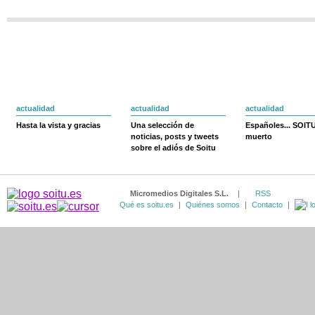
actualidad
actualidad
actualidad
Hasta la vista y gracias
Una selección de
Españoles... SOIT
noticias, posts y tweets
muerto
sobre el adiós de Soitu
Micromedios Digitales S.L.
|
RSS
Qué es soitu.es
|
Quiénes somos
|
Contacto
|