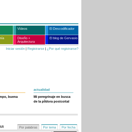
Vídeos
El Descodificador
mía
Diseño +
El blog de Gervasio
Arquitectura
Iniciar sesión
|
Registrarse
|
¿Por qué registrarse?
actualidad
empo, buena
Mi peregrinaje en busca
de la píldora postcoital
AR
Por palabras
Por tema
Por fecha