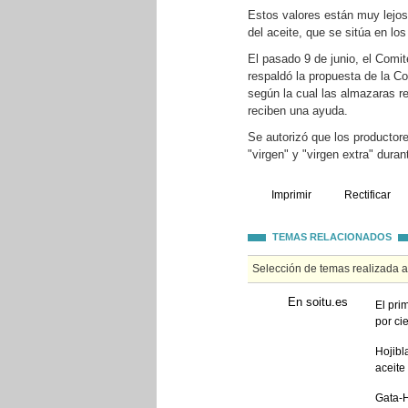
Estos valores están muy lejos 
del aceite, que se sitúa en l
El pasado 9 de junio, el Comit
respaldó la propuesta de la C
según la cual las almazaras re
reciben una ayuda.
Se autorizó que los productor
"virgen" y "virgen extra" dura
Imprimir
Rectificar
TEMAS RELACIONADOS
Selección de temas realizada 
En soitu.es
El pri
por ci
Hojibl
aceite
Gata-H