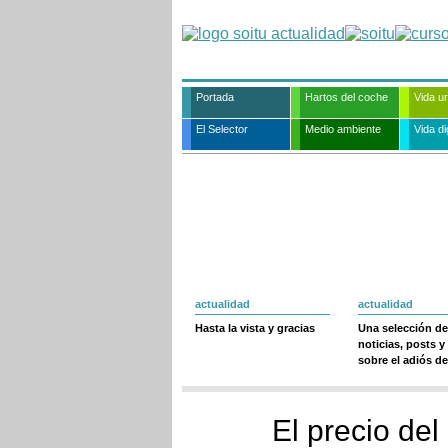
Portada
Hartos del coche
Vida u
El Selector
Medio ambiente
Vida dig
actualidad
actualidad
Hasta la vista y gracias
Una selección de
noticias, posts y
sobre el adiós de
El precio del