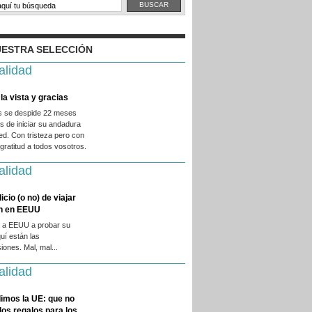
ESTRA SELECCIÓN
alidad
la vista y gracias
es se despide 22 meses
 de iniciar su andadura
ed. Con tristeza pero con
ratitud a todos vosotros.
alidad
licio (o no) de viajar
en en EEUU
 a EEUU a probar su
quí están las
iones. Mal, mal...
alidad
imos la UE: que no
 los regalos para los