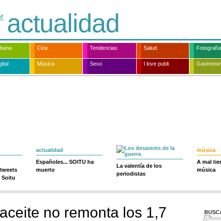
actualidad
rbana
Cine
Tendencias
Salud
Fotografía
ital
Música
Sexo
I love publi
Gastrono
actualidad
música
Españoles... SOITU ha
A mal ti
La valentía de los
 tweets
muerto
música
periodistas
 Soitu
 aceite no remonta los 1,7
BUSC