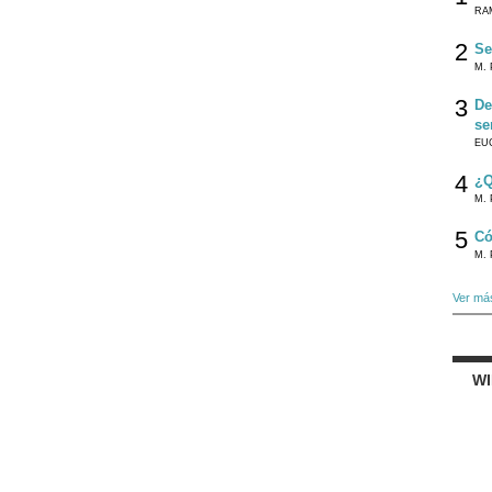
RA
2
Se
M. 
3
De
se
EU
4
¿Q
M. 
5
Có
M. 
Ver má
W