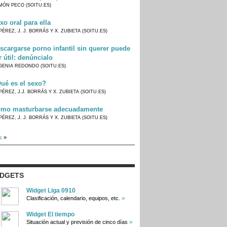
MÓN PECO (SOITU.ES)
xo oral para ella
PÉREZ, J. J. BORRÁS Y X. ZUBIETA (SOITU.ES)
scargarse porno infantil sin querer puede
r útil: denúncialo
GENIA REDONDO (SOITU.ES)
ué es el sexo?
PÉREZ, J.J. BORRÁS Y X. ZUBIETA (SOITU.ES)
mo masturbarse adecuadamente
PÉREZ, J. J. BORRÁS Y X. ZUBIETA (SOITU.ES)
s
»
IDGETS
Widget Liga 0910
»
Clasificación, calendario, equipos, etc.
Widget El tiempo
»
Situación actual y previsión de cinco días