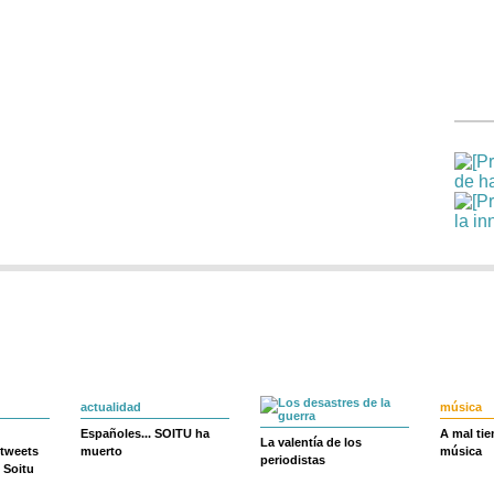
actualidad
música
Españoles... SOITU ha
A mal ti
La valentía de los
 tweets
muerto
música
periodistas
 Soitu