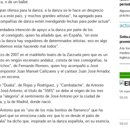
, o de un ballet.
period
gran ofensa para la danza; a la danza se le hace un desprecio
Alguno
a a este país, y muchos grandes artistas", ha agregado para
práctic
s compañías de danza estén mendigando fechas para poder actuar".
actu
rdadera intención de apoyo a la danza por parte de los
 el coreógrafo, quien ha añadido que, en España, "en este
Soitu.
la danza hay seguidores de determinados artistas; eso es algo
premi
debemos estar haciendo mal todos".
A la 'e
medios
o de 2007 en el madrileño teatro de la Zarzuela pero que es un
inglesa
to en ningún escenario andaluz, consta de tres coreografías, la
prichos", de Fernando Romero, quien hoy acompañó a José
y compositor Juan Manuel Cañizares y el cantaor Juan José Amador,
a en escena.
n "Dualia", de Rojas y Rodríguez, y "Cambalache", de Antonio
osé Antonio, el título de "SMS" se debe al origen de los tres
Un equi
a "alegoría" al sentimiento de José Antonio por la ciudad de
08:50
sa, y la de Madrid, donde nació.
 Antonio que es "uno de los más bonitos de flamenco" que ha
guró que se emociona cada vez que lo ve desde el patio de
lia" ha dicho que, inspirado en la danza española, en su esencia,
09:03