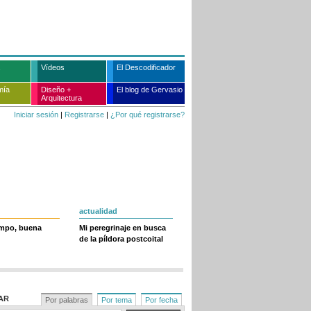
Vídeos
El Descodificador
mía
Diseño +
El blog de Gervasio
Arquitectura
Iniciar sesión
|
Registrarse
|
¿Por qué registrarse?
actualidad
empo, buena
Mi peregrinaje en busca
de la píldora postcoital
AR
Por palabras
Por tema
Por fecha