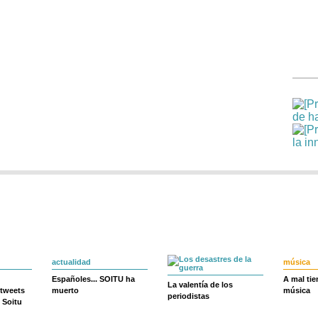
actualidad
música
Españoles... SOITU ha
A mal ti
La valentía de los
 tweets
muerto
música
periodistas
 Soitu