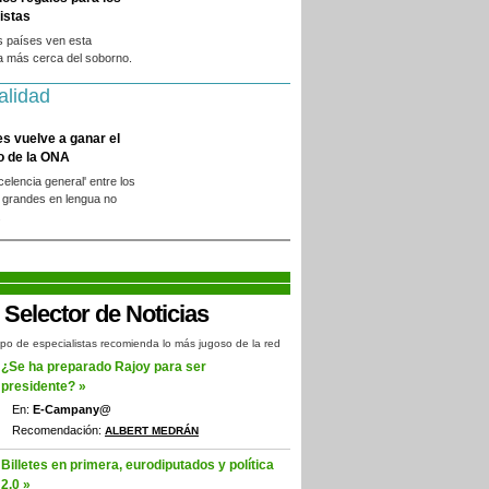
istas
s países ven esta
a más cerca del soborno.
alidad
es vuelve a ganar el
o de la ONA
xcelencia general' entre los
 grandes en lengua no
.
po de especialistas recomienda lo más jugoso de la red
¿Se ha preparado Rajoy para ser
presidente? »
En:
E-Campany@
Recomendación:
ALBERT MEDRÁN
Billetes en primera, eurodiputados y política
2.0 »