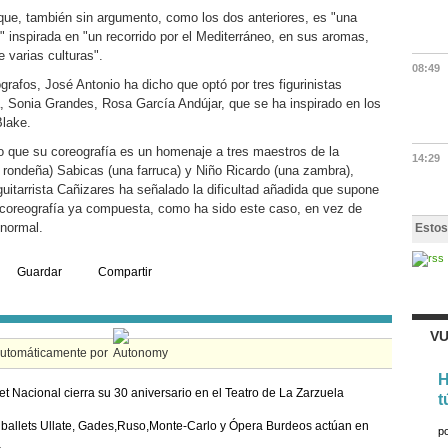
ue, también sin argumento, como los dos anteriores, es "una
 inspirada en "un recorrido por el Mediterráneo, en sus aromas,
 varias culturas".
08:49
grafos, José Antonio ha dicho que optó por tres figurinistas
, Sonia Grandes, Rosa García Andújar, que se ha inspirado en los
Blake.
 que su coreografía es un homenaje a tres maestros de la
14:29
rondeña) Sabicas (una farruca) y Niño Ricardo (una zambra),
uitarrista Cañizares ha señalado la dificultad añadida que supone
coreografía ya compuesta, como ha sido este caso, en vez de
 normal.
Estos
Guardar
Compartir
VU
automáticamente por
H
let Nacional cierra su 30 aniversario en el Teatro de La Zarzuela
t
ballets Ullate, Gades,Ruso,Monte-Carlo y Ópera Burdeos actúan en
p
a