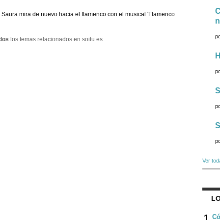
C
 Saura mira de nuevo hacia el flamenco con el musical 'Flamenco
n
p
dos
los temas relacionados en soitu.es
H
p
S
p
S
p
Ver tod
LO
1
Có