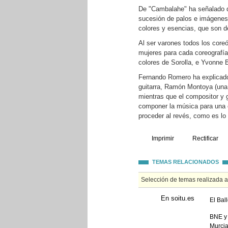
De "Cambalahe" ha señalado q
sucesión de palos e imágenes"
colores y esencias, que son de
Al ser varones todos los coreó
mujeres para cada coreografía
colores de Sorolla, e Yvonne 
Fernando Romero ha explicado
guitarra, Ramón Montoya (una 
mientras que el compositor y g
componer la música para una 
proceder al revés, como es lo
Imprimir
Rectificar
TEMAS RELACIONADOS
Selección de temas realizada 
En soitu.es
El Bal
BNE y 
Murci