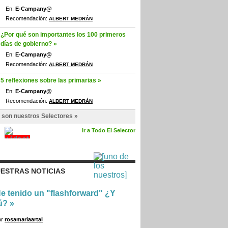
En:
E-Campany@
Recomendación:
ALBERT MEDRÁN
¿Por qué son importantes los 100 primeros
días de gobierno? »
En:
E-Campany@
Recomendación:
ALBERT MEDRÁN
5 reflexiones sobre las primarias »
En:
E-Campany@
Recomendación:
ALBERT MEDRÁN
 son nuestros Selectores »
ir a Todo El Selector
ESTRAS NOTICIAS
e tenido un "flashforward" ¿Y
ú?
»
or
rosamariaartal