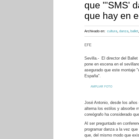
que "'SMS' d
que hay en e
Archivado en:
cultura
,
danza
,
ballet
EFE
Sevilla.- El director del Bal
pone en escena en el sevillan
asegurado que este montaje "d
España".
AMPLIAR FOTO
José Antonio, desde los años 
alterna los estilos y absorbe 
coreógrafo ha considerado qu
Al ser preguntado en conferen
programar danza a la vez que
que, del mismo modo que exis