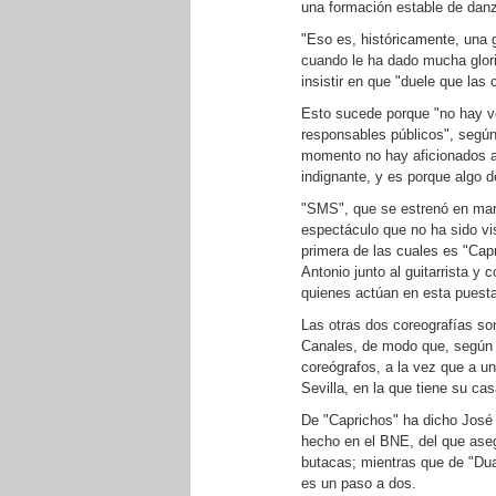
una formación estable de danza
"Eso es, históricamente, una 
cuando le ha dado mucha glori
insistir en que "duele que la
Esto sucede porque "no hay ve
responsables públicos", según
momento no hay aficionados a 
indignante, y es porque algo 
"SMS", que se estrenó en marz
espectáculo que no ha sido vis
primera de las cuales es "Ca
Antonio junto al guitarrista 
quienes actúan en esta puest
Las otras dos coreografías so
Canales, de modo que, según J
coreógrafos, a la vez que a un
Sevilla, en la que tiene su ca
De "Caprichos" ha dicho José
hecho en el BNE, del que ase
butacas; mientras que de "Dua
es un paso a dos.