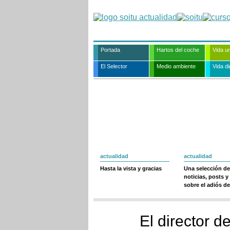
Portada
Hartos del coche
Vida u
El Selector
Medio ambiente
Vida dig
actualidad
actualidad
Hasta la vista y gracias
Una selección de
noticias, posts y
sobre el adiós de
El director d