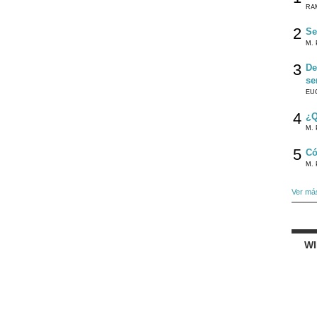
RA
2
Se
M. 
3
De
se
EU
4
¿Q
M. 
5
Có
M. 
Ver má
W