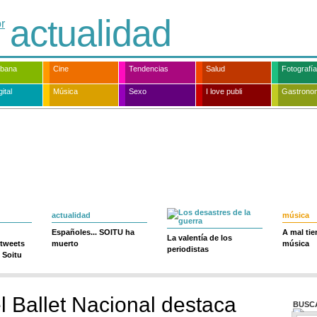
actualidad
rbana
Cine
Tendencias
Salud
Fotografía
ital
Música
Sexo
I love publi
Gastrono
actualidad
música
Españoles... SOITU ha
A mal ti
La valentía de los
 tweets
muerto
música
periodistas
 Soitu
el Ballet Nacional destaca
BUSC