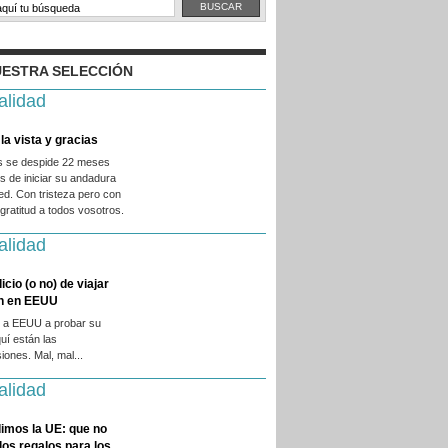
ESTRA SELECCIÓN
alidad
la vista y gracias
es se despide 22 meses
 de iniciar su andadura
ed. Con tristeza pero con
ratitud a todos vosotros.
alidad
licio (o no) de viajar
en en EEUU
 a EEUU a probar su
quí están las
iones. Mal, mal...
alidad
imos la UE: que no
 los regalos para los