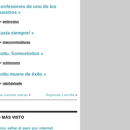
onfesiones de uno de los
uestros
»
or
ambrosius
asta siempre!
»
or
marcosymolduras
oitu, Somostodos
»
or
schinonero
oitu muere de éxito
»
or
ralphdelvalle
as vuestras noticias
»
Regístrate y escribe
»
 MÁS VISTO
mo sellar el paro por internet