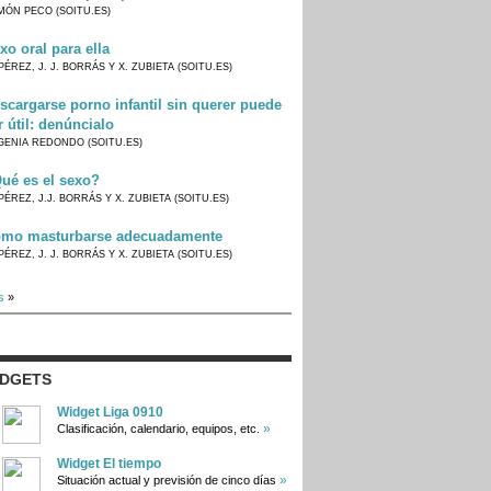
MÓN PECO (SOITU.ES)
xo oral para ella
PÉREZ, J. J. BORRÁS Y X. ZUBIETA (SOITU.ES)
scargarse porno infantil sin querer puede
r útil: denúncialo
GENIA REDONDO (SOITU.ES)
ué es el sexo?
PÉREZ, J.J. BORRÁS Y X. ZUBIETA (SOITU.ES)
mo masturbarse adecuadamente
PÉREZ, J. J. BORRÁS Y X. ZUBIETA (SOITU.ES)
s
»
IDGETS
Widget Liga 0910
»
Clasificación, calendario, equipos, etc.
Widget El tiempo
»
Situación actual y previsión de cinco días