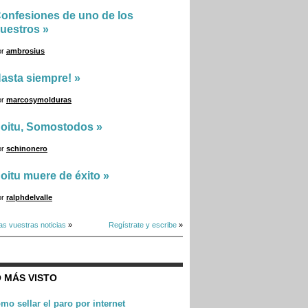
onfesiones de uno de los
uestros
»
or
ambrosius
asta siempre!
»
or
marcosymolduras
oitu, Somostodos
»
or
schinonero
oitu muere de éxito
»
or
ralphdelvalle
as vuestras noticias
»
Regístrate y escribe
»
 MÁS VISTO
mo sellar el paro por internet