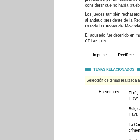
considerar que no había prueb
Los jueces también rechazaron
al antiguo presidente de la R
usando las tropas del Movimi
El acusado fue detenido en ma
CPI en julio.
Imprimir
Rectificar
TEMAS RELACIONADOS
Selección de temas realizada 
En soitu.es
El rég
HRW
Bélgic
Haya
La Cor
crímen