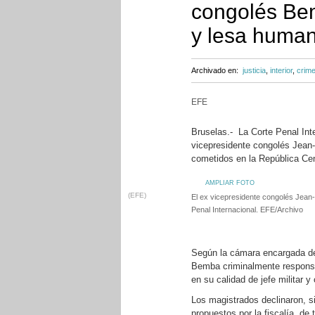
congolés Be
y lesa huma
Archivado en:
justicia
,
interior
,
crim
EFE
Bruselas.- La Corte Penal Int
vicepresidente congolés Jean
cometidos en la República Cen
AMPLIAR FOTO
(EFE)
El ex vicepresidente congolés Jean-
Penal Internacional. EFE/Archivo
Según la cámara encargada de 
Bemba criminalmente responsab
en su calidad de jefe militar 
Los magistrados declinaron, si
propuestos por la fiscalía, de 