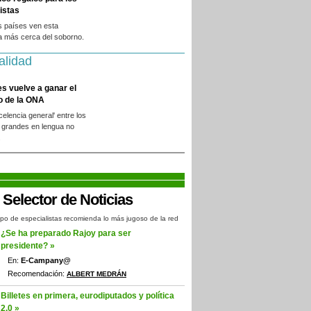
istas
s países ven esta
a más cerca del soborno.
alidad
es vuelve a ganar el
o de la ONA
xcelencia general' entre los
 grandes en lengua no
.
po de especialistas recomienda lo más jugoso de la red
¿Se ha preparado Rajoy para ser
presidente? »
En:
E-Campany@
Recomendación:
ALBERT MEDRÁN
Billetes en primera, eurodiputados y política
2.0 »