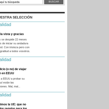
ESTRA SELECCIÓN
alidad
la vista y gracias
es se despide 22 meses
 de iniciar su andadura
ed. Con tristeza pero con
ratitud a todos vosotros.
alidad
licio (o no) de viajar
en en EEUU
 a EEUU a probar su
quí están las
iones. Mal, mal...
alidad
imos la UE: que no
 los regalos para los