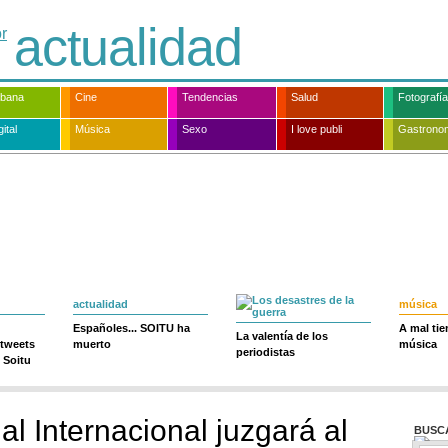
actualidad
rbana
Cine
Tendencias
Salud
Fotografía
ital
Música
Sexo
I love publi
Gastrono
actualidad
música
Españoles... SOITU ha
A mal ti
La valentía de los
 tweets
muerto
música
periodistas
 Soitu
l Internacional juzgará al
BUSC