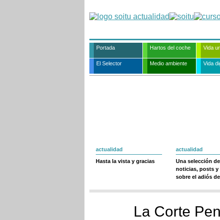
Portada
Hartos del coche
Vida u
El Selector
Medio ambiente
Vida dig
actualidad
actualidad
Hasta la vista y gracias
Una selección de
noticias, posts y
sobre el adiós de
La Corte Pena