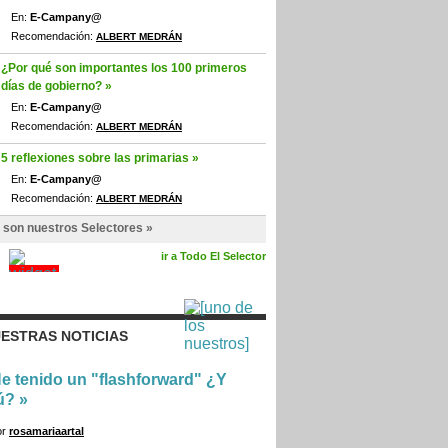
En:
E-Campany@
Recomendación:
ALBERT MEDRÁN
¿Por qué son importantes los 100 primeros
días de gobierno? »
En:
E-Campany@
Recomendación:
ALBERT MEDRÁN
5 reflexiones sobre las primarias »
En:
E-Campany@
Recomendación:
ALBERT MEDRÁN
 son nuestros Selectores »
ir a Todo El Selector
ESTRAS NOTICIAS
e tenido un "flashforward" ¿Y
ú?
»
or
rosamariaartal