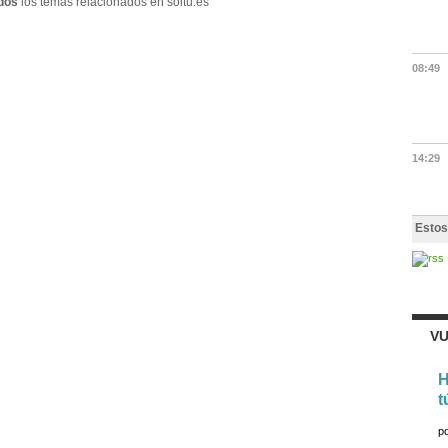
dos
los temas relacionados en soitu.es
08:49
14:29
Estos
VU
H
t
p