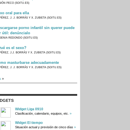
MÓN PECO (SOITU.ES)
xo oral para ella
PÉREZ, J. J. BORRÁS Y X. ZUBIETA (SOITU.ES)
scargarse porno infantil sin querer puede
r útil: denúncialo
GENIA REDONDO (SOITU.ES)
ué es el sexo?
PÉREZ, J.J. BORRÁS Y X. ZUBIETA (SOITU.ES)
mo masturbarse adecuadamente
PÉREZ, J. J. BORRÁS Y X. ZUBIETA (SOITU.ES)
s
»
IDGETS
Widget Liga 0910
»
Clasificación, calendario, equipos, etc.
Widget El tiempo
»
Situación actual y previsión de cinco días