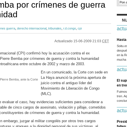
mba por crímenes de guerra
nidad
NU
actu
enes guerra
,
derecho internacional
,
tribunales
,
r.d.congo
,
cpi
Hasta 
Actualizado
15-06-2009 21:03
CET
Soitu.
después
ernacional (CPI) confirmó hoy la acusación contra el ex
en la R
-Pierre Bemba por crímenes de guerra y contra la humanidad
mucha g
troafricana entre octubre de 2002 y marzo de 2003.
actu
En un comunicado, la Corte con sede en
La Haya anunció la próxima apertura de
Pierre Bemba, ante la Corte
El sup
juicio contra el antiguo líder del
en tr
Movimiento de Liberación de Congo
Fuimos
(MLC).
tren. A
conclus
evaluar el caso, hay evidencias suficientes para considerar a
le de cinco cargos de asesinato, violación y pillaje, cometidos
actu
y constituyentes de crímenes de guerra y contra la humanidad.
n embargo, juzgar al militar congolés por otros tres cargos
Presid
torturas y ataques a la dignidad personal de sus víctimas, al
falten