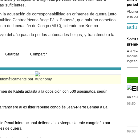
period
as suficientes.
Alguno
 la acusación de corresponsabilidad en crímenes de guerra junto
práctic
epública Centroafricana Ange-Félix Patassé, que habrían cometido
ento de Liberación de Congo (MLC), liderado por Bemba.
actu
yo del año pasado por las autoridades belgas, y transferido a la
Soitu.
premi
A la 'e
Guardar
Compartir
medios
inglesa
automáticamente por
imen de Kabila aplasta a la oposición con 500 asesinatos, según
Un equi
08:50
a transfiere al ex líder rebelde congolés Jean-Pierre Bemba a La
te Penal Internacional detiene al ex vicepresidente congoleño por
es de guerra
09:03