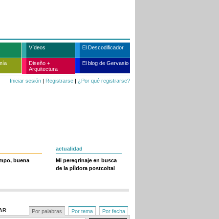
Vídeos
El Descodificador
mía
Diseño +
El blog de Gervasio
Arquitectura
Iniciar sesión
|
Registrarse
|
¿Por qué registrarse?
actualidad
empo, buena
Mi peregrinaje en busca
de la píldora postcoital
AR
Por palabras
Por tema
Por fecha