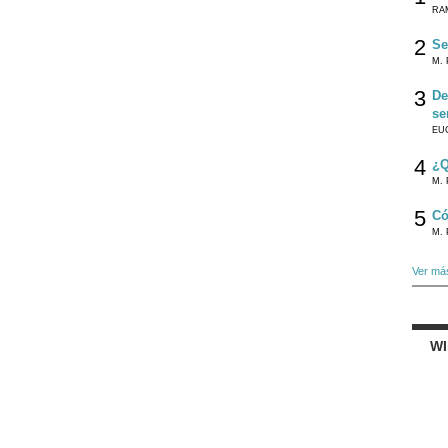
RA
2
Se
M. 
3
De
se
EU
4
¿Q
M. 
5
Có
M. 
Ver má
W