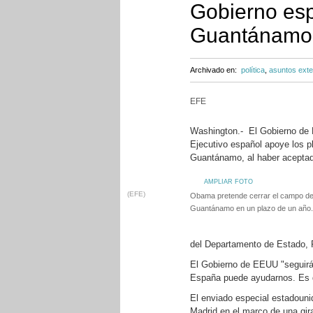
Gobierno esp
Guantánamo
Archivado en:
política
,
asuntos exte
EFE
Washington.- El Gobierno de 
Ejecutivo español apoye los p
Guantánamo, al haber aceptado
AMPLIAR FOTO
(EFE)
Obama pretende cerrar el campo de
Guantánamo en un plazo de un año.
del Departamento de Estado, P
El Gobierno de EEUU "seguirá
España puede ayudarnos. Es d
El enviado especial estadouni
Madrid en el marco de una gir