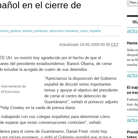
añol en el cierre de
NU
actu
riores
,
justicia
,
interior
,
prisiones
,
derechos humanos
,
eeuu
,
españa
Hasta 
Actualizado
18-06-2009 00:39
CET
Soitu.
después
EE.UU. se mostró hoy agradecido por el hecho de que el
en la R
lanes del presidente estadounidense, Barack Obama, de cerrar
mucha g
 estudiar la acogida de cuatro de sus detenidos.
actu
"Apreciamos la disposición del Gobierno
español de discutir estos importantes
 internamiento de
El sup
temas y apoyar el objetivo del presidente
 EFE/Archivo
en tr
de cerrar el centro de detención de
Fuimos
Guantánamo", señaló el portavoz adjunto
tren. A
hilip Crowley en la rueda de prensa diaria.
conclus
 trabajando con sus colegas españoles para determinar cómo
actu
e esperar que estas conversaciones continúen", señaló.
dense para el cierre de Guantánamo, Daniel Fried, visitó hoy
Presid
a por países europeos, y pidió al Gobierno español que acoja a
falten