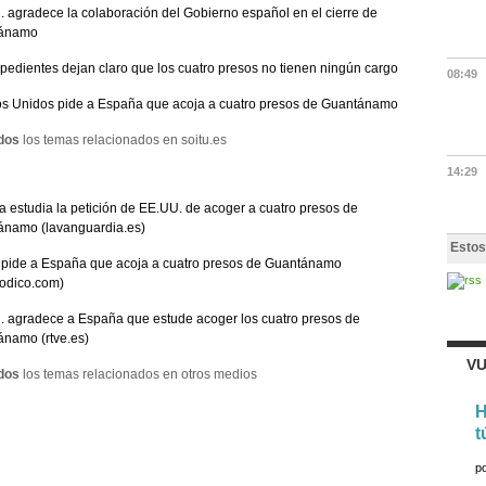
 agradece la colaboración del Gobierno español en el cierre de
ánamo
pedientes dejan claro que los cuatro presos no tienen ningún cargo
08:49
s Unidos pide a España que acoja a cuatro presos de Guantánamo
dos
los temas relacionados en soitu.es
14:29
 estudia la petición de EE.UU. de acoger a cuatro presos de
ánamo (lavanguardia.es)
Estos
pide a España que acoja a cuatro presos de Guantánamo
iodico.com)
 agradece a España que estude acoger los cuatro presos de
namo (rtve.es)
VU
dos
los temas relacionados en otros medios
H
t
p