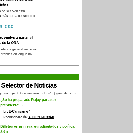
istas
s países ven esta
a más cerca del soborno.
alidad
es vuelve a ganar el
o de la ONA
xcelencia general' entre los
 grandes en lengua no
.
po de especialistas recomienda lo más jugoso de la red
¿Se ha preparado Rajoy para ser
presidente? »
En:
E-Campany@
Recomendación:
ALBERT MEDRÁN
Billetes en primera, eurodiputados y política
2.0 »