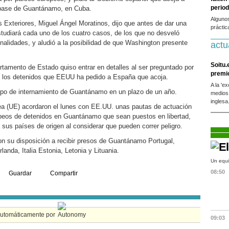
period
a base de Guantánamo, en Cuba.
Alguno
s Exteriores, Miguel Ángel Moratinos, dijo que antes de dar una
práctic
udiará cada uno de los cuatro casos, de los que no desveló
nalidades, y aludió a la posibilidad de que Washington presente
actu
Soitu.
tamento de Estado quiso entrar en detalles al ser preguntado por
premi
de los detenidos que EEUU ha pedido a España que acoja.
A la 'e
po de internamiento de Guantánamo en un plazo de un año.
medios
inglesa
ea (UE) acordaron el lunes con EE.UU. unas pautas de actuación
opeos de detenidos en Guantánamo que sean puestos en libertad,
sus países de origen al considerar que pueden correr peligro.
 su disposición a recibir presos de Guantánamo Portugal,
rlanda, Italia Estonia, Letonia y Lituania.
Un equi
08:50
Guardar
Compartir
automáticamente por
09:03