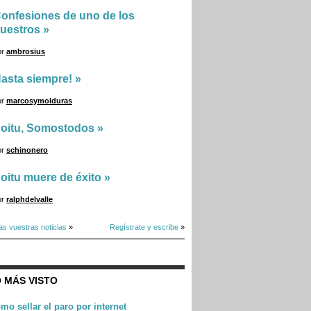
onfesiones de uno de los
uestros
»
or
ambrosius
asta siempre!
»
or
marcosymolduras
oitu, Somostodos
»
or
schinonero
oitu muere de éxito
»
or
ralphdelvalle
as vuestras noticias
»
Regístrate y escribe
»
 MÁS VISTO
mo sellar el paro por internet