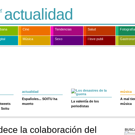
actualidad
rbana
Cine
Tendencias
Salud
Fotografía
ital
Música
Sexo
I love publi
Gastrono
actualidad
música
Españoles... SOITU ha
A mal ti
La valentía de los
 tweets
muerto
música
periodistas
 Soitu
ece la colaboración del
BUSC