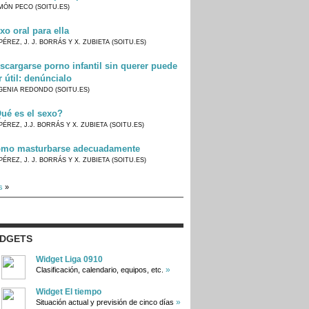
MÓN PECO (SOITU.ES)
xo oral para ella
PÉREZ, J. J. BORRÁS Y X. ZUBIETA (SOITU.ES)
scargarse porno infantil sin querer puede
r útil: denúncialo
GENIA REDONDO (SOITU.ES)
ué es el sexo?
PÉREZ, J.J. BORRÁS Y X. ZUBIETA (SOITU.ES)
mo masturbarse adecuadamente
PÉREZ, J. J. BORRÁS Y X. ZUBIETA (SOITU.ES)
s
»
IDGETS
Widget Liga 0910
»
Clasificación, calendario, equipos, etc.
Widget El tiempo
»
Situación actual y previsión de cinco días