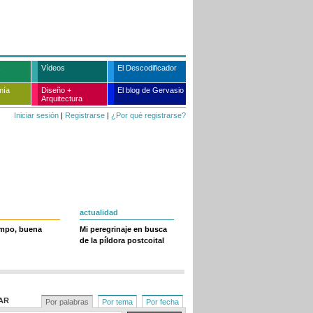
Vídeos
El Descodificador
mía
Diseño +
El blog de Gervasio
Arquitectura
Iniciar sesión
|
Registrarse
|
¿Por qué registrarse?
actualidad
empo, buena
Mi peregrinaje en busca
de la píldora postcoital
AR
Por palabras
Por tema
Por fecha