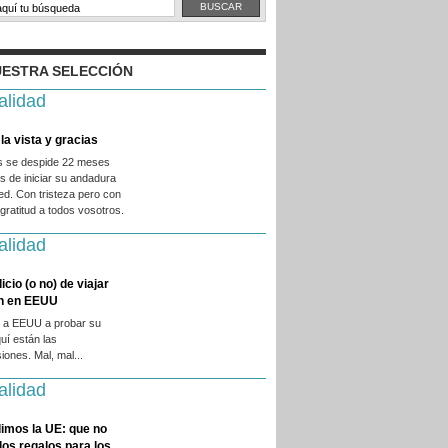
ESTRA SELECCIÓN
alidad
la vista y gracias
es se despide 22 meses
 de iniciar su andadura
ed. Con tristeza pero con
ratitud a todos vosotros.
alidad
licio (o no) de viajar
en en EEUU
 a EEUU a probar su
quí están las
iones. Mal, mal...
alidad
imos la UE: que no
 los regalos para los