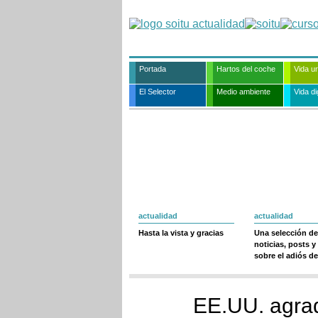
Portada
Hartos del coche
Vida u
El Selector
Medio ambiente
Vida dig
actualidad
actualidad
Hasta la vista y gracias
Una selección de
noticias, posts y
sobre el adiós de
EE.UU. agrad