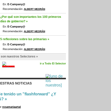
En:
E-Campany@
Recomendación:
ALBERT MEDRÁN
¿Por qué son importantes los 100 primeros
días de gobierno? »
En:
E-Campany@
Recomendación:
ALBERT MEDRÁN
5 reflexiones sobre las primarias »
En:
E-Campany@
Recomendación:
ALBERT MEDRÁN
 son nuestros Selectores »
ir a Todo El Selector
ESTRAS NOTICIAS
e tenido un "flashforward" ¿Y
ú?
»
or
rosamariaartal