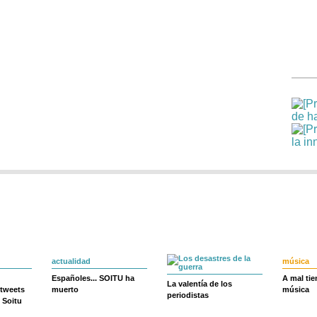
actualidad
música
Españoles... SOITU ha
A mal ti
La valentía de los
 tweets
muerto
música
periodistas
 Soitu