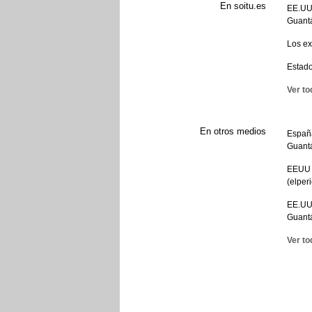
En soitu.es
EE.UU.
Guant
Los ex
Estado
Ver to
En otros medios
España
Guant
EEUU 
(elper
EE.UU.
Guantá
Ver to