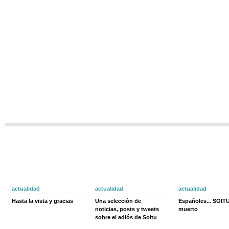
actualidad
actualidad
actualidad
Hasta la vista y gracias
Una selección de
Españoles... SOIT
noticias, posts y tweets
muerto
sobre el adiós de Soitu