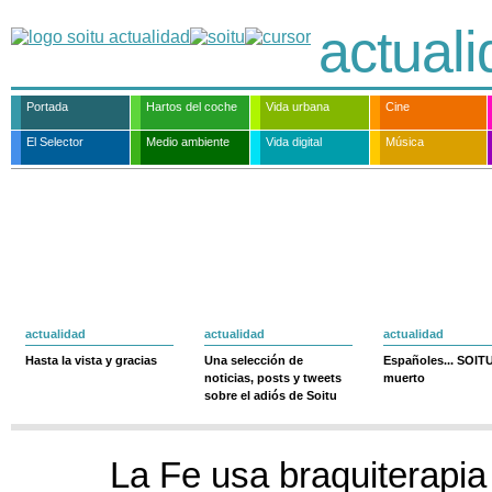
actual
Portada
Hartos del coche
Vida urbana
Cine
El Selector
Medio ambiente
Vida digital
Música
actualidad
actualidad
actualidad
Hasta la vista y gracias
Una selección de
Españoles... SOIT
noticias, posts y tweets
muerto
sobre el adiós de Soitu
La Fe usa braquiterapia