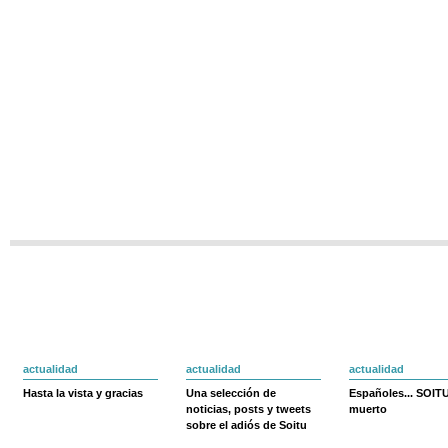
actualidad
actualidad
actualidad
Hasta la vista y gracias
Una selección de
Españoles... SOIT
noticias, posts y tweets
muerto
sobre el adiós de Soitu