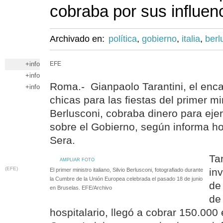
cobraba por sus influen
Archivado en:
política
,
gobierno
,
italia
,
berl
+info
EFE
+info
Roma.- Gianpaolo Tarantini, el enca
+info
chicas para las fiestas del primer min
Berlusconi, cobraba dinero para ejer
sobre el Gobierno, según informa hoy
Sera.
Ta
AMPLIAR FOTO
(EFE)
in
El primer ministro italiano, Silvio Berlusconi, fotografiado durante
la Cumbre de la Unión Europea celebrada el pasado 18 de junio
de
en Bruselas. EFE/Archivo
de
hospitalario, llegó a cobrar 150.000 