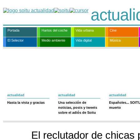
actual
Portada
Hartos del coche
Vida urbana
Cine
El Selector
Medio ambiente
Vida digital
Música
actualidad
actualidad
actualidad
Hasta la vista y gracias
Una selección de
Españoles... SOIT
noticias, posts y tweets
muerto
sobre el adiós de Soitu
El reclutador de chicas