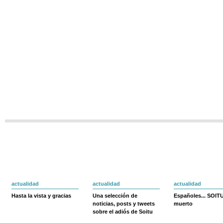
actualidad
actualidad
actualidad
Hasta la vista y gracias
Una selección de
Españoles... SOIT
noticias, posts y tweets
muerto
sobre el adiós de Soitu