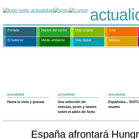
actual
Portada
Hartos del coche
Vida urbana
Cine
El Selector
Medio ambiente
Vida digital
Música
actualidad
actualidad
actualidad
Hasta la vista y gracias
Una selección de
Españoles... SOIT
noticias, posts y tweets
muerto
sobre el adiós de Soitu
España afrontará Hungrí