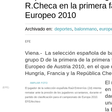
R.Checa en la primera f
Europeo 2010
Archivado en:
deportes
,
balonmano
,
europ
EFE
Viena.- La selección española de b
grupo D de la primera de la primer
Europeo de Austria 2010, en el que 
Hungría, Francia y la República Che
El
AMPLIAR FOTO
(EFE)
en
El jugador de la selección española Raúl Entrerríos (2d) intenta
rematar ante la presión de los jugadores ucranianos, durante el
da
partido de clasificación para el campeonato de Europa 2010.
un
EFE/Archivo
la