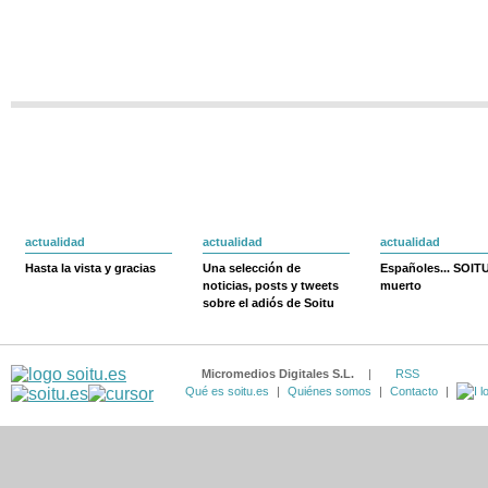
actualidad
actualidad
actualidad
Hasta la vista y gracias
Una selección de
Españoles... SOIT
noticias, posts y tweets
muerto
sobre el adiós de Soitu
Micromedios Digitales S.L.
|
RSS
Qué es soitu.es
|
Quiénes somos
|
Contacto
|