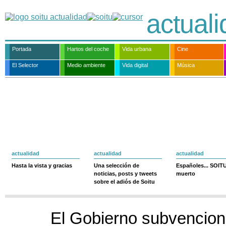
actual
Portada
Hartos del coche
Vida urbana
Cine
El Selector
Medio ambiente
Vida digital
Música
actualidad
actualidad
actualidad
Hasta la vista y gracias
Una selección de
Españoles... SOIT
noticias, posts y tweets
muerto
sobre el adiós de Soitu
El Gobierno subvencion