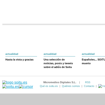
actualidad
actualidad
actualidad
Hasta la vista y gracias
Una selección de
Españoles... SOIT
noticias, posts y tweets
muerto
sobre el adiós de Soitu
Micromedios Digitales S.L.
|
RSS
Qué es soitu.es
|
Quiénes somos
|
Contacto
|