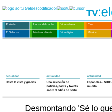
:el
TV
Portada
Hartos del coche
Vida urbana
Cine
El Selector
Medio ambiente
Vida digital
Música
actualidad
actualidad
actualidad
Hasta la vista y gracias
Una selección de
Españoles... SOIT
noticias, posts y tweets
muerto
sobre el adiós de Soitu
Desmontando 'Sé lo que 