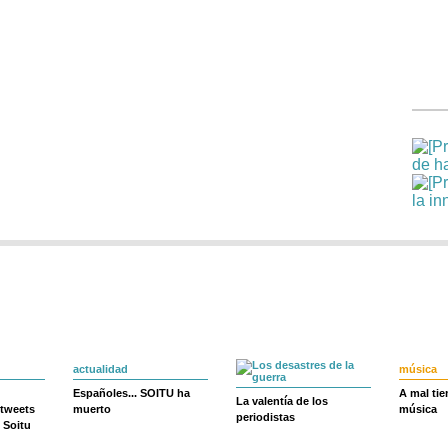
actualidad
música
Españoles... SOITU ha
A mal ti
La valentía de los
 tweets
muerto
música
periodistas
 Soitu