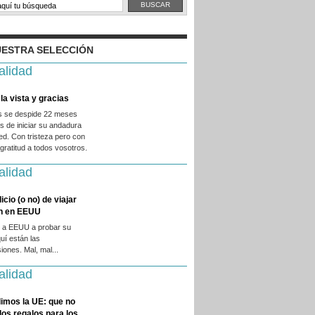
ESTRA SELECCIÓN
alidad
la vista y gracias
es se despide 22 meses
 de iniciar su andadura
ed. Con tristeza pero con
ratitud a todos vosotros.
alidad
licio (o no) de viajar
en en EEUU
 a EEUU a probar su
quí están las
iones. Mal, mal...
alidad
imos la UE: que no
 los regalos para los