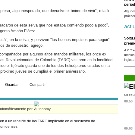
period
presa, algo inesperado, que devuelve el ánimo de vivir", relató
Alguno
práctic
sacaron de esta selva que nos estaba comiendo poco a poco",
actu
argento Amaón Flórez.
Soitu.
cá", en la selva, y perviven "los buenos impulsos para seguir"
premi
os de secuestro, agregó.
A la 'e
acompañados por algunos altos mandos militares, los once ex
medios
s Revolucionarias de Colombia (FARC) visitaron en la localidad
inglesa
de el Ejército guarda uno de los dos helicópteros usados en la
próximo jueves se cumplirá el primer aniversario.
Guardar
Compartir
Un equi
08:50
automáticamente por
en a un rebelde de las FARC implicado en el secuestro de
ounidenses
09:03