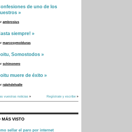
onfesiones de uno de los
uestros
»
or
ambrosius
asta siempre!
»
or
marcosymolduras
oitu, Somostodos
»
or
schinonero
oitu muere de éxito
»
or
ralphdelvalle
as vuestras noticias
»
Regístrate y escribe
»
 MÁS VISTO
mo sellar el paro por internet