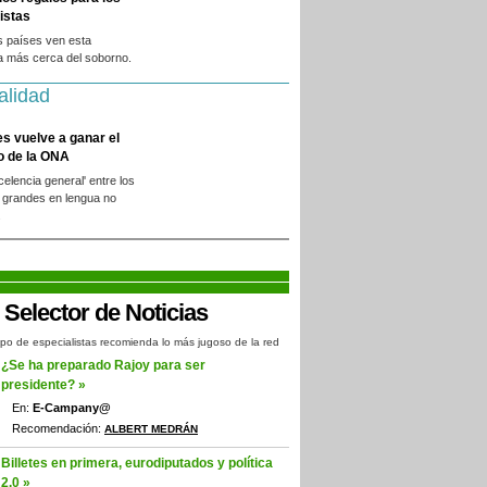
istas
s países ven esta
a más cerca del soborno.
alidad
es vuelve a ganar el
o de la ONA
xcelencia general' entre los
 grandes en lengua no
.
po de especialistas recomienda lo más jugoso de la red
¿Se ha preparado Rajoy para ser
presidente? »
En:
E-Campany@
Recomendación:
ALBERT MEDRÁN
Billetes en primera, eurodiputados y política
2.0 »