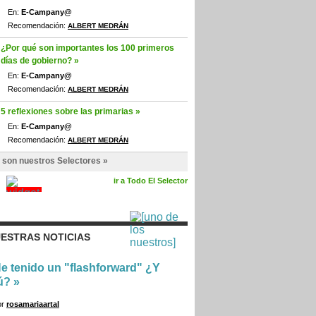
En:
E-Campany@
Recomendación:
ALBERT MEDRÁN
¿Por qué son importantes los 100 primeros
días de gobierno? »
En:
E-Campany@
Recomendación:
ALBERT MEDRÁN
5 reflexiones sobre las primarias »
En:
E-Campany@
Recomendación:
ALBERT MEDRÁN
 son nuestros Selectores »
ir a Todo El Selector
ESTRAS NOTICIAS
e tenido un "flashforward" ¿Y
ú?
»
or
rosamariaartal