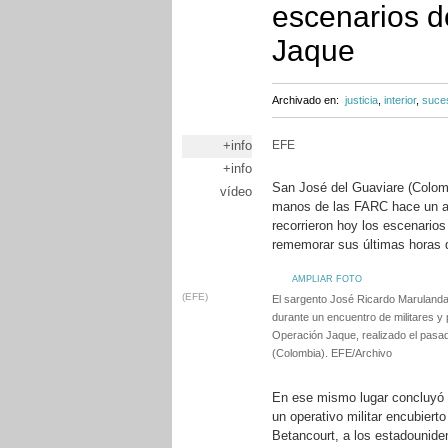
escenarios d
Jaque
Archivado en:
justicia
,
interior
,
suce
+info
EFE
+info
San José del Guaviare (Colomb
vídeo
manos de las FARC hace un añ
recorrieron hoy los escenarios
rememorar sus últimas horas d
AMPLIAR FOTO
(EFE)
El sargento José Ricardo Marulanda 
durante un encuentro de militares y 
Operación Jaque, realizado el pasad
(Colombia). EFE/Archivo
En ese mismo lugar concluyó c
un operativo militar encubiert
Betancourt, a los estadounid