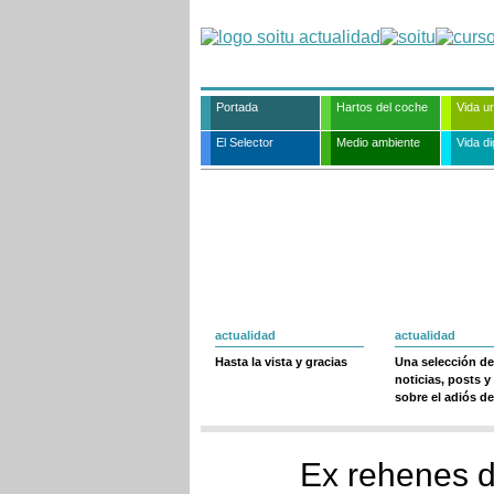
Portada
Hartos del coche
Vida u
El Selector
Medio ambiente
Vida dig
actualidad
actualidad
Hasta la vista y gracias
Una selección de
noticias, posts y
sobre el adiós de
Ex rehenes d