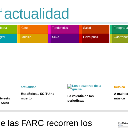
actualidad
rbana
Cine
Tendencias
Salud
Fotografía
ital
Música
Sexo
I love publi
Gastrono
actualidad
música
Españoles... SOITU ha
A mal ti
La valentía de los
 tweets
muerto
música
periodistas
 Soitu
e las FARC recorren los
BUSC