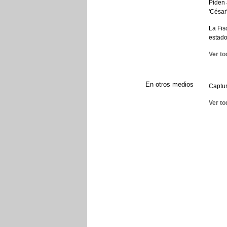
Piden 
'César
La Fis
estad
Ver to
En otros medios
Captur
Ver to