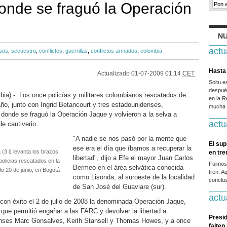
onde se fraguó la Operación
NU
actu
sos
,
secuestro
,
conflictos
,
guerrillas
,
conflictos armados
,
colombia
Hasta 
Actualizado
01-07-2009 01:14
CET
Soitu.
después
ia).- Los once policías y militares colombianos rescatados de
en la R
o, junto con Ingrid Betancourt y tres estadounidenses,
mucha g
 donde se fraguó la Operación Jaque y volvieron a la selva a
actu
e cautiverio.
"A nadie se nos pasó por la mente que
El sup
ese era el día que íbamos a recuperar la
(3 i) levanta los brazos,
en tr
libertad", dijo a Efe el mayor Juan Carlos
policias rescatados en la
Fuimos
Bermeo en el área selvática conocida
o 20 de junio, en Bogotá
tren. A
como Lisonda, al suroeste de la localidad
conclus
de San José del Guaviare (sur).
actu
on éxito el 2 de julio de 2008 la denominada Operación Jaque,
o que permitió engañar a las FARC y devolver la libertad a
Presid
enses Marc Gonsalves, Keith Stansell y Thomas Howes, y a once
falten