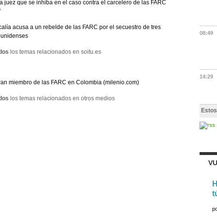
a juez que se inhiba en el caso contra el carcelero de las FARC
'
calía acusa a un rebelde de las FARC por el secuestro de tres
08:49
ounidenses
dos
los temas relacionados en soitu.es
14:29
an miembro de las FARC en Colombia (milenio.com)
dos
los temas relacionados en otros medios
Estos
VU
H
t
p