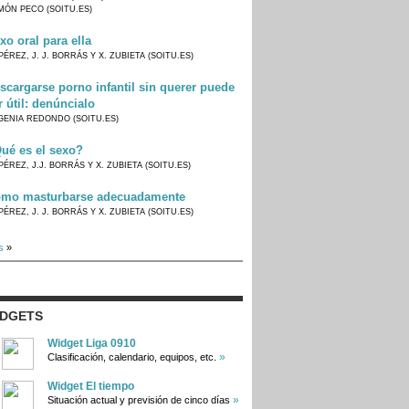
MÓN PECO (SOITU.ES)
xo oral para ella
PÉREZ, J. J. BORRÁS Y X. ZUBIETA (SOITU.ES)
scargarse porno infantil sin querer puede
r útil: denúncialo
GENIA REDONDO (SOITU.ES)
ué es el sexo?
PÉREZ, J.J. BORRÁS Y X. ZUBIETA (SOITU.ES)
mo masturbarse adecuadamente
PÉREZ, J. J. BORRÁS Y X. ZUBIETA (SOITU.ES)
s
»
IDGETS
Widget Liga 0910
»
Clasificación, calendario, equipos, etc.
Widget El tiempo
»
Situación actual y previsión de cinco días