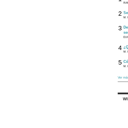
RA
2
Se
M. 
3
De
se
EU
4
¿Q
M. 
5
Có
M. 
Ver má
W